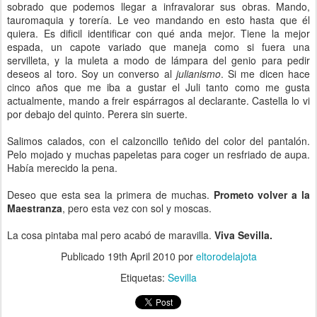
sobrado que podemos llegar a infravalorar sus obras. Mando,
tauromaquia y torería. Le veo mandando en esto hasta que él
quiera. Es dificil identificar con qué anda mejor. Tiene la mejor
espada, un capote variado que maneja como si fuera una
servilleta, y la muleta a modo de lámpara del genio para pedir
deseos al toro. Soy un converso al
julianismo
. Si me dicen hace
cinco años que me iba a gustar el Juli tanto como me gusta
actualmente, mando a freir espárragos al declarante. Castella lo vi
por debajo del quinto. Perera sin suerte.
Salimos calados, con el calzoncillo teñido del color del pantalón.
Pelo mojado y muchas papeletas para coger un resfriado de aupa.
Había merecido la pena.
Deseo que esta sea la primera de muchas.
Prometo volver a la
Maestranza
, pero esta vez con sol y moscas.
La cosa pintaba mal pero acabó de maravilla.
Viva Sevilla.
Publicado
19th April 2010
por
eltorodelajota
Etiquetas:
Sevilla