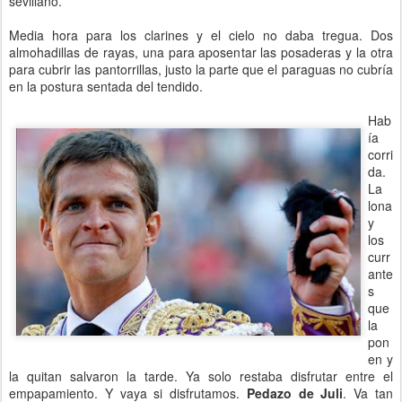
sevillano.
Media hora para los clarines y el cielo no daba tregua. Dos
almohadillas de rayas, una para aposentar las posaderas y la otra
para cubrir las pantorrillas, justo la parte que el paraguas no cubría
en la postura sentada del tendido.
Hab
ía
corri
da.
La
lona
y
los
curr
ante
s
que
la
pon
en y
la quitan salvaron la tarde. Ya solo restaba disfrutar entre el
empapamiento. Y vaya si disfrutamos.
Pedazo de Juli
. Va tan