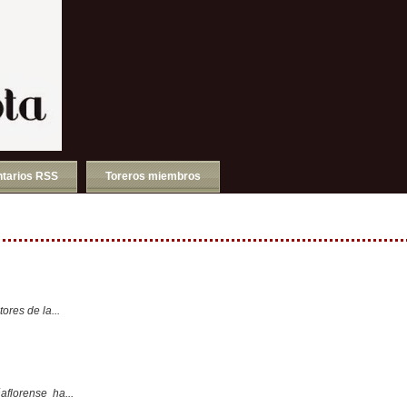
tarios RSS
Toreros miembros
ores de la...
aflorense ha...