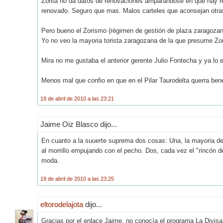
Zorita no da datos de renovaciones amparandose en que hay re
renovado. Seguro que mas. Malos carteles que aconsejan otras
Pero bueno el Zorismo (régimen de gestión de plaza zaragozana 
Yo no veo la mayoria torista zaragozana de la que presume Zor
Mira no me gustaba el anterior gerente Julio Fontecha y ya l
Menos mal que confio en que en el Pilar Taurodelta querra benef
19 de abril de 2010 a las 23:21
Jaime Oiz Blasco dijo...
En cuanto a la suuerte suprema dos cosas: Una, la mayoria de t
al morrillo empujando con el pecho. Dos, cada vez el "rincón
moda.
19 de abril de 2010 a las 23:25
eltorodelajota
dijo...
Gracias por el enlace Jaime, no conocía el programa La Divis