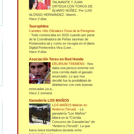
TALAVANTE Y JUAN
ORTEGA CON TOROS DE
ÁLVARO NÚÑEZ. Por LUIS
ALONSO HERNÁNDEZ. Veterin...
Hace 2 días
Taurophilos
Carteles «No Oficiales» Feria de la Peregrina
-
Todo comenzaba en 2015 cuando por parte
de la Coordinadora de Peñas taurinas de
Pontevedra tal y como se recogía en el diario
Digital Pontevedra Viva (Leer...
Hace 4 días
Asociación Toreo en Red Hondo
DELIRIUM TREMENS
-
Nos
daba una pereza enorme ver
esta corrida dado el ganado
anunciado. Lo que nos
decidió fue la posibilidad de
deleitarnos con seis buenas
estocadas ya q...
Hace 1 semana
Ganadería LOS MAÑOS
LOS MAÑOS lidiarán en
Andorra (Teruel).
-
La
ganadería *Los Maños*
lidiará en la *Corrida
Concurso de Ganaderías* de
*Andorra (Teruel)*. La que
fuera única triunfadora durante ocho