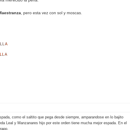
bía merecido la pena.
 Maestranza
, pero esta vez con sol y moscas.
ILLA
ILLA
spada, como el saltito que pega desde siempre, amparandose en lo bajito
ceda Leal y Manzanares hijo por este orden tiene mucha mejor espada. En el
trapo.