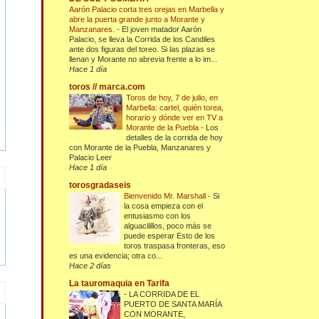
Aarón Palacio corta tres orejas en Marbella y
abre la puerta grande junto a Morante y
Manzanares.
-
El joven matador Aarón
Palacio, se lleva la Corrida de los Candiles
ante dos figuras del toreo. Si las plazas se
llenan y Morante no abrevia frente a lo im...
Hace 1 día
toros // marca.com
Toros de hoy, 7 de julio, en
Marbella: cartel, quién torea,
horario y dónde ver en TV a
Morante de la Puebla
-
Los
detalles de la corrida de hoy
con Morante de la Puebla, Manzanares y
Palacio Leer
Hace 1 día
torosgradaseis
Bienvenido Mr. Marshall
-
Si
la cosa empieza con el
entusiasmo con los
alguacilillos, poco más se
puede esperar Esto de los
toros traspasa fronteras, eso
es una evidencia; otra co...
Hace 2 días
La tauromaquia en Tarifa
-
LA CORRIDA DE EL
PUERTO DE SANTA MARÍA
CON MORANTE,