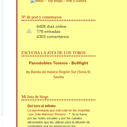
Nº de post y comentarios
6408 días online
778 entradas
4303 comentarios
ESCUCHA LA JOTA DE LOS TOROS
Pasodobles Toreros - Bullfight
by
Banda de música Región Sur (Soria 9)
Sevilla
Mi lista de blogs
Del toro al infinito
La tauromaquia que solo sale en las esquelas
/ por Julio Martínez Romero
-
*'..Si no fuera
por las redes sociales y por los cabales
aficionados que las utilizan para la difusión de
contenidos que no aparecen en los