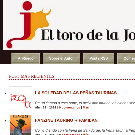
Al Ruedo
Sobre el Autor
Posts RSS
Comen
POST MÁS RECIENTES
LA SOLEDAD DE LAS PEÑAS TAURINAS.
De un tiempo a esta parte, el activismo taurino, en ciertos sect
Abr - 26 - 2016 |
0 comentarios
|
Más
FANZINE TAURINO RIPAMILÁN
Coincidiendo con la Feria de San Jorge, la Peña Taurina Peñ
Abr - 25 - 2016 |
0 comentarios
|
Más