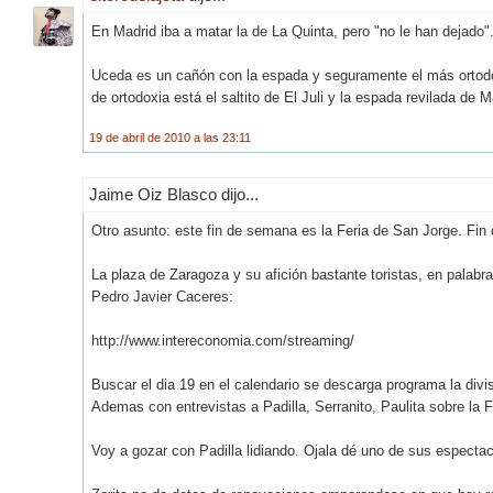
En Madrid iba a matar la de La Quinta, pero "no le han dejado"
Uceda es un cañón con la espada y seguramente el más ortodo
de ortodoxia está el saltito de El Juli y la espada revilada de 
19 de abril de 2010 a las 23:11
Jaime Oiz Blasco dijo...
Otro asunto: este fin de semana es la Feria de San Jorge. Fin
La plaza de Zaragoza y su afición bastante toristas, en palabr
Pedro Javier Caceres:
http://www.intereconomia.com/streaming/
Buscar el dia 19 en el calendario se descarga programa la divi
Ademas con entrevistas a Padilla, Serranito, Paulita sobre la F
Voy a gozar con Padilla lidiando. Ojala dé uno de sus especta