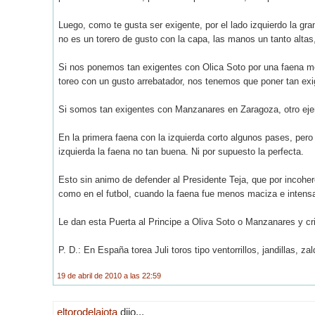
Luego, como te gusta ser exigente, por el lado izquierdo la gr
no es un torero de gusto con la capa, las manos un tanto altas
Si nos ponemos tan exigentes con Olica Soto por una faena mer
toreo con un gusto arrebatador, nos tenemos que poner tan exi
Si somos tan exigentes con Manzanares en Zaragoza, otro ejem
En la primera faena con la izquierda corto algunos pases, pero 
izquierda la faena no tan buena. Ni por supuesto la perfecta.
Esto sin animo de defender al Presidente Teja, que por incoher
como en el futbol, cuando la faena fue menos maciza e intensa
Le dan esta Puerta al Principe a Oliva Soto o Manzanares y cri
P. D.: En España torea Juli toros tipo ventorrillos, jandillas,
19 de abril de 2010 a las 22:59
eltorodelajota
dijo...