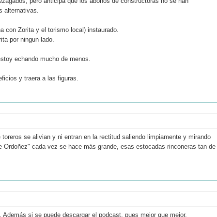
zagados, pero anticipa que los abonos de constructoras no se han
 alternativas.
con Zorita y el torismo local) instaurado.
ita por ningun lado.
o estoy echando mucho de menos.
icios y traera a las figuras.
oreros se alivian y ni entran en la rectitud saliendo limpiamente y mirando
 de Ordoñez" cada vez se hace más grande, esas estocadas rinconeras tan de
a. Además si se puede descargar el podcast, pues mejor que mejor.