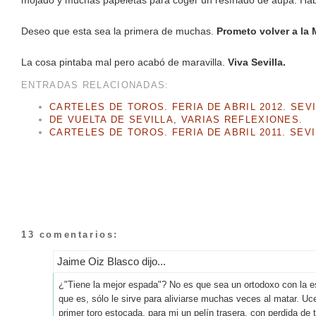
mojado y muchas papeletas para coger un resfriado de aupa. Ha
Deseo que esta sea la primera de muchas.
Prometo volver a la
La cosa pintaba mal pero acabó de maravilla.
Viva Sevilla.
ENTRADAS RELACIONADAS:
CARTELES DE TOROS. FERIA DE ABRIL 2012. SEV
DE VUELTA DE SEVILLA, VARIAS REFLEXIONES.
CARTELES DE TOROS. FERIA DE ABRIL 2011. SEV
13 comentarios:
Jaime Oiz Blasco dijo...
¿"Tiene la mejor espada"? No es que sea un ortodoxo con la e
que es, sólo le sirve para aliviarse muchas veces al matar. U
primer toro estocada, para mi un pelín trasera, con perdida de 