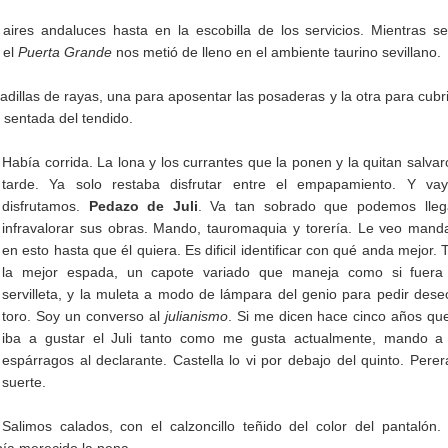
es andaluces hasta en la escobilla de los servicios. Mientras s
 el
Puerta Grande
nos metió de lleno en el ambiente taurino sevillano.
adillas de rayas, una para aposentar las posaderas y la otra para cubri
a sentada del tendido.
Había corrida. La lona y los currantes que la ponen y la quitan salvar
tarde. Ya solo restaba disfrutar entre el empapamiento. Y vay
disfrutamos.
Pedazo de Juli
. Va tan sobrado que podemos lleg
infravalorar sus obras. Mando, tauromaquia y torería. Le veo man
en esto hasta que él quiera. Es dificil identificar con qué anda mejor. 
la mejor espada, un capote variado que maneja como si fuera
servilleta, y la muleta a modo de lámpara del genio para pedir dese
toro. Soy un converso al
julianismo
. Si me dicen hace cinco años q
iba a gustar el Juli tanto como me gusta actualmente, mando a f
espárragos al declarante. Castella lo vi por debajo del quinto. Perer
suerte.
Salimos calados, con el calzoncillo teñido del color del pantalón.