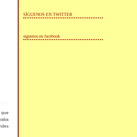
SÍGUENOS EN TWITTER
siguenos en facebook
 que
evaba
andes