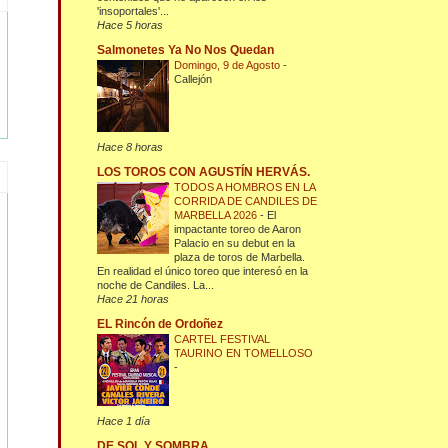
'insoportales'...
Hace 5 horas
Salmonetes Ya No Nos Quedan
Domingo, 9 de Agosto
-
Callejón
Hace 8 horas
LOS TOROS CON AGUSTÍN HERVÁS.
TODOS A HOMBROS EN LA
CORRIDA DE CANDILES DE
MARBELLA 2026
-
El
impactante toreo de Aaron
Palacio en su debut en la
plaza de toros de Marbella.
En realidad el único toreo que interesó en la
noche de Candiles. La...
Hace 21 horas
EL Rincón de Ordoñez
CARTEL FESTIVAL
TAURINO EN TOMELLOSO
-
Hace 1 día
DE SOL Y SOMBRA