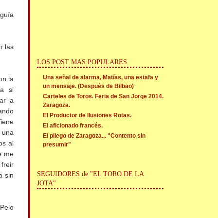
eguía
r las
LOS POST MAS POPULARES
Una señal de alarma, Matías, una estafa y
on la
un mensaje. (Después de Bilbao)
a si
Carteles de Toros. Feria de San Jorge 2014.
ar a
Zaragoza.
dando
El Productor de Ilusiones Rotas.
Tiene
El aficionado francés.
 una
El pliego de Zaragoza... "Contento sin
os al
presumir"
ue me
reir
SEGUIDORES de "EL TORO DE LA
a sin
JOTA"
 Pelo