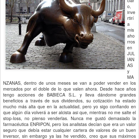
clar
o,
inve
rtirí
a
mis
aho
rros
en
JUL
IAN
AS
y
MA
NZANAS, dentro de unos meses se van a poder vender en los
mercados por el doble de lo que valen ahora. Desde hace años
tengo acciones de BABIECA S.L. y lleva dándome grandes
beneficios a través de sus dividendos, su cotización ha estado
mucho más alta que en la actualidad, pero yo sigo confiando en
que algún día volverá a ser alcista asi que, mientras no me salte el
stop-loss, no pienso venderlas. Nunca me gustó demasiado la
farmacéutica ENRIPON, pero los analistas decían que era un valor
seguro que debía estar cualquier cartera de valores de un buen
inversor, sin embargo ya las he vendido, creo que sus máximos