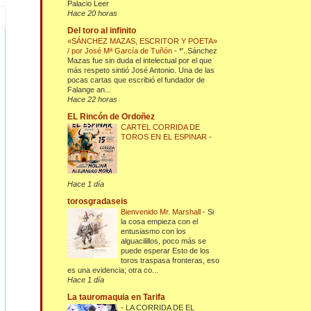
Palacio Leer
Hace 20 horas
Del toro al infinito
«SÁNCHEZ MAZAS, ESCRITOR Y POETA»
/ por José Mª García de Tuñón
-
*'..Sánchez
Mazas fue sin duda el intelectual por el que
más respeto sintió José Antonio. Una de las
pocas cartas que escribió el fundador de
Falange an...
Hace 22 horas
EL Rincón de Ordoñez
CARTEL CORRIDA DE
TOROS EN EL ESPINAR
-
Hace 1 día
torosgradaseis
Bienvenido Mr. Marshall
-
Si
la cosa empieza con el
entusiasmo con los
alguacilillos, poco más se
puede esperar Esto de los
toros traspasa fronteras, eso
es una evidencia; otra co...
Hace 1 día
La tauromaquia en Tarifa
-
LA CORRIDA DE EL