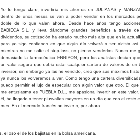
Yo lo tengo claro, invertiría mis ahorros en JULIANAS y MANZA
dentro de unos meses se van a poder vender en los mercados po
doble de lo que valen ahora. Desde hace años tengo accione
BABIECA S.L. y lleva dándome grandes beneficios a través de
dividendos, su cotización ha estado mucho más alta que en la actual
pero yo sigo confiando en que algún día volverá a ser alcista asi
mientras no me salte el stop-loss, no pienso venderlas. Nunca me 
demasiado la farmacéutica ENRIPON, pero los analistas decían qu
un valor seguro que debía estar cualquier cartera de valores de un
inversor, sin embargo ya las he vendido, creo que sus máximos histó
ya nunca los volveremos a ver. Como tengo una cartera diversifica
puedo permitir el lujo de especular con algún valor que otro. El qu
me entusiasma es PUEBLA D.L., me apasiona invertir en este valor
él, he llegado a tener plusvalías mayores en un día que con el resto 
mes. En el mercado francés no invierto, por ahora.
 el oso el de los bajistas en la bolsa americana.