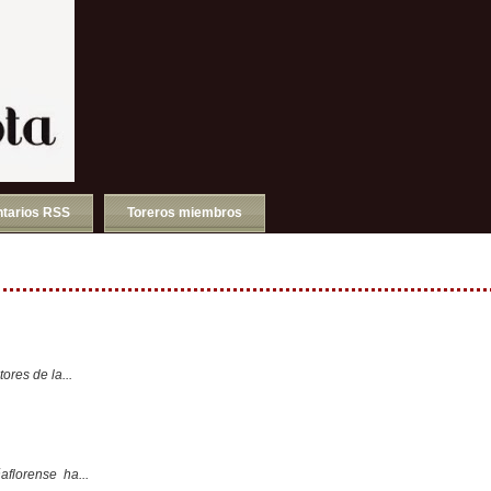
tarios RSS
Toreros miembros
ores de la...
aflorense ha...