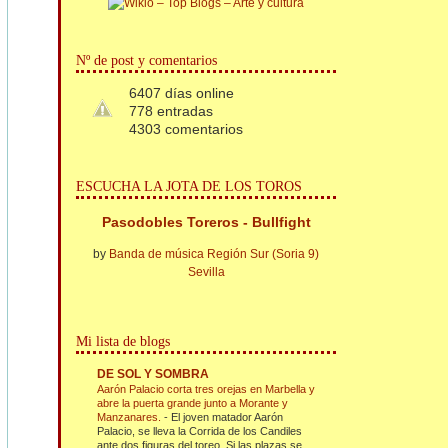
Nº de post y comentarios
6407 días online
778 entradas
4303 comentarios
ESCUCHA LA JOTA DE LOS TOROS
Pasodobles Toreros - Bullfight
by
Banda de música Región Sur (Soria 9)
Sevilla
Mi lista de blogs
DE SOL Y SOMBRA
Aarón Palacio corta tres orejas en Marbella y
abre la puerta grande junto a Morante y
Manzanares.
-
El joven matador Aarón
Palacio, se lleva la Corrida de los Candiles
ante dos figuras del toreo. Si las plazas se