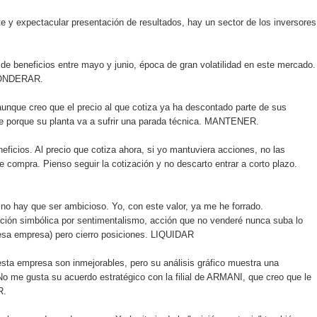
ente y expectacular presentación de resultados, hay un sector de los inversores
de beneficios entre mayo y junio, época de gran volatilidad en este mercado.
EPONDERAR.
nque creo que el precio al que cotiza ya ha descontado parte de sus
nte porque su planta va a sufrir una parada técnica. MANTENER.
icios. Al precio que cotiza ahora, si yo mantuviera acciones, no las
 compra. Pienso seguir la cotización y no descarto entrar a corto plazo.
o hay que ser ambicioso. Yo, con este valor, ya me he forrado.
cción simbólica por sentimentalismo, acción que no venderé nunca suba lo
 esa empresa) pero cierro posiciones. LIQUIDAR
ta empresa son inmejorables, pero su análisis gráfico muestra una
 No me gusta su acuerdo estratégico con la filial de ARMANI, que creo que le
R.