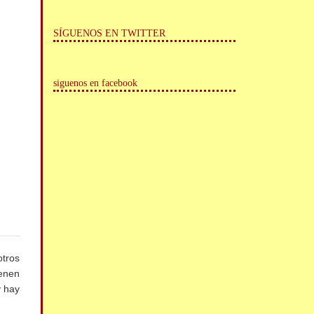
SÍGUENOS EN TWITTER
siguenos en facebook
otros
ienen
y hay