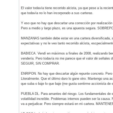
El valor todavía tiene recorrido alcista, ya que pese a la reci
que todavía no lo han incorporado a sus carteras.
Y eso que no hay que descartar una corrección por realización 
Pero a medio y largo plazo, es una apuesta segura. SOBR
MANZANAS también debe estar en una cartera diversificada, au
expectativas y no le veo tanto recorrido alcista, escpecialme
BABIECA. Vendí en máximos a finales de 2008, realizando benef
vendería. Pero todavía no me parece que el valor dé señales de
SEGUIR, SIN COMPRAR.
ENRIPON. No hay que descartar algún repunte concreto. Pero n
Literalmente. Que el último duro lo gane otro. Mantengo una a
que suba o baje lo que baje (me gusta sentirme accionista de
PUEBLA DL. Para amantes del riesgo. Los fundamentales de es
volatilidad increíble. Problemas internos pueden ser la causa.
va a perjudicar. Pero siempre estará en mi cartera. MANTENE