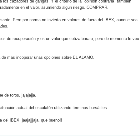
 los cazadores de gangas. Y el criterio de la "opinión contraria" también
eradamente en el valor, asumiendo algún riesgo. COMPRAR.
nte. Pero por norma no invierto en valores de fuera del IBEX, aunque sea
ades.
os de recuperación y es un valor que cotiza barato, pero de momento le veo
ía de más incoporar unas opciones sobre EL ALAMO.
 de toros, jajajajja.
ituación actual del escalafón utilizando términos bursátiles.
el IBEX, jaajajjjaja, que bueno!!