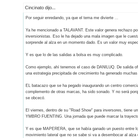
Cincinato dijo...
Por seguir enredando, ya que el tema me divierte ...
Ya he mencionado a TALAVANT. Este valor genera rechazo porq
inversionistas. Eso le ha dejado una mala imagen que le cuest
sorprende al alza en un momento dado. Es un valor muy especul
Y es que lo de las salidas a bolsa es muy complicado.
Como ejemplo, ahí tenemos el caso de DANILUQ. De salida ofre
una estrategia precipitada de crecimiento ha generado muchas
EL batacazo que se ha pegado inaugurando un centro comercial 
complemento de otras marcas, ha sido sonado. Y no será porqu
se obcecó.
El viernes, dentro de su "Road Show" para inversores, tiene 
YMBRO FUENTING. Una jornada que puede marcar la trayecto
Y es que MAPERERA, que se había ganado un puesto entre los
movimiento lateral que no se sabe si va a desembocar al alza o