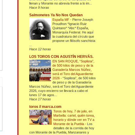
llenan y Morante no abrevia frente a lo im...
Hace 9 horas
Salmonetes Ya No Nos Quedan
España MF
-
Pierre-Joseph
Proudhon *Ignacio Ruiz
Quintano* *Abc* España,
Monarquía Federal. He aquí
la cuadratura del círculo que
propone un filósofo sanchista
...
Hace 12 horas
LOS TOROS CON AGUSTÍN HERVÁS.
EN SAN ROQUE, “Soplista”,
de 500 kilos de peso y de la
Ganadería Marcos Núñez,
será el Toro del Aguardiente
2026
-
“Soplista”, de 500 kilos
de peso y de la Ganadería
Marcos Núñez, será el Toro del Aguardiente
2026, cuyo encierro se llevará a cabo el
lunes 17 de agos...
Hace 17 horas
toros // marca.com
Toros de hoy, 7 de julio, en
Marbella: cartel, quién torea,
horario y dónde ver en TV a
Morante de la Puebla
-
Los
detalles de la corrida de hoy
con Morante de la Puebla, Manzanares y