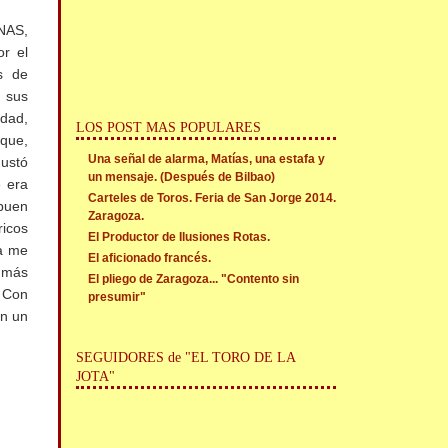
NAS,
r el
s de
 sus
idad,
LOS POST MAS POPULARES
 que,
Una señal de alarma, Matías, una estafa y
gustó
un mensaje. (Después de Bilbao)
e era
Carteles de Toros. Feria de San Jorge 2014.
 buen
Zaragoza.
ricos
El Productor de Ilusiones Rotas.
da me
El aficionado francés.
e más
El pliego de Zaragoza... "Contento sin
. Con
presumir"
en un
SEGUIDORES de "EL TORO DE LA
JOTA"