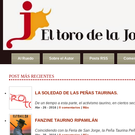
Al Ruedo
Sobre el Autor
Posts RSS
Comen
POST MÁS RECIENTES
LA SOLEDAD DE LAS PEÑAS TAURINAS.
De un tiempo a esta parte, el activismo taurino, en ciertos sect
Abr - 26 - 2016 |
0 comentarios
|
Más
FANZINE TAURINO RIPAMILÁN
Coincidiendo con la Feria de San Jorge, la Peña Taurina Peñ
Abr - 25 - 2016 |
0 comentarios
|
Más