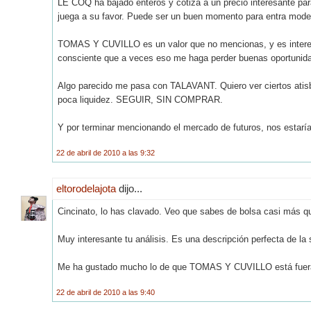
LE COQ ha bajado enteros y cotiza a un precio interesante para
juega a su favor. Puede ser un buen momento para entra mod
TOMAS Y CUVILLO es un valor que no mencionas, y es interesa
consciente que a veces eso me haga perder buenas oportunid
Algo parecido me pasa con TALAVANT. Quiero ver ciertos atisb
poca liquidez. SEGUIR, SIN COMPRAR.
Y por terminar mencionando el mercado de futuros, nos estar
22 de abril de 2010 a las 9:32
eltorodelajota
dijo...
Cincinato, lo has clavado. Veo que sabes de bolsa casi más que
Muy interesante tu análisis. Es una descripción perfecta de la s
Me ha gustado mucho lo de que TOMAS Y CUVILLO está fuera d
22 de abril de 2010 a las 9:40