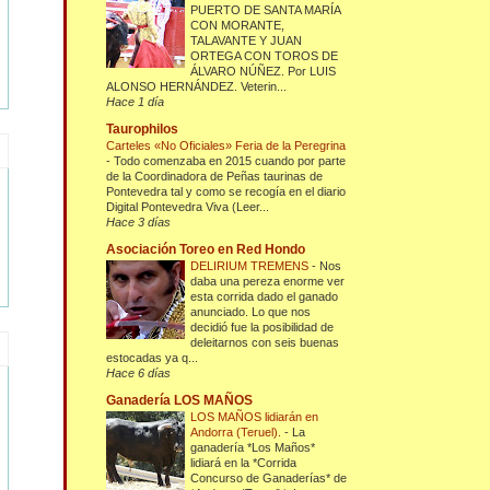
PUERTO DE SANTA MARÍA
CON MORANTE,
TALAVANTE Y JUAN
ORTEGA CON TOROS DE
ÁLVARO NÚÑEZ. Por LUIS
ALONSO HERNÁNDEZ. Veterin...
Hace 1 día
Taurophilos
Carteles «No Oficiales» Feria de la Peregrina
-
Todo comenzaba en 2015 cuando por parte
de la Coordinadora de Peñas taurinas de
Pontevedra tal y como se recogía en el diario
Digital Pontevedra Viva (Leer...
Hace 3 días
Asociación Toreo en Red Hondo
DELIRIUM TREMENS
-
Nos
daba una pereza enorme ver
esta corrida dado el ganado
anunciado. Lo que nos
decidió fue la posibilidad de
deleitarnos con seis buenas
estocadas ya q...
Hace 6 días
Ganadería LOS MAÑOS
LOS MAÑOS lidiarán en
Andorra (Teruel).
-
La
ganadería *Los Maños*
lidiará en la *Corrida
Concurso de Ganaderías* de