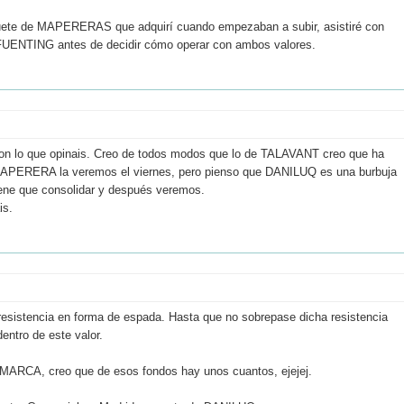
uete de MAPERERAS que adquirí cuando empezaban a subir, asistiré con
FUENTING antes de decidir cómo operar con ambos valores.
con lo que opinais. Creo de todos modos que lo de TALAVANT creo que ha
Y MAPERERA la veremos el viernes, pero pienso que DANILUQ es una burbuja
iene que consolidar y después veremos.
is.
istencia en forma de espada. Hasta que no sobrepase dicha resistencia
entro de este valor.
MARCA, creo que de esos fondos hay unos cuantos, ejejej.