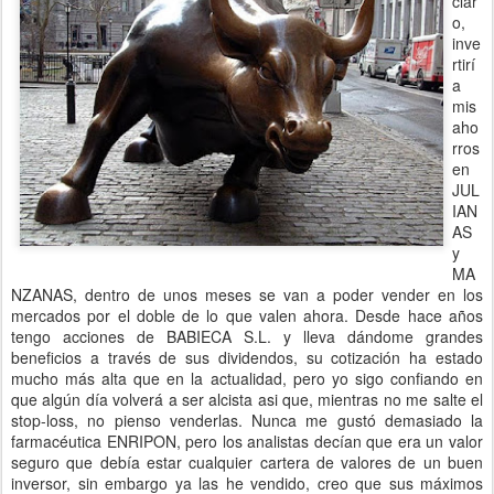
clar
o,
inve
rtirí
a
mis
aho
rros
en
JUL
IAN
AS
y
MA
NZANAS, dentro de unos meses se van a poder vender en los
mercados por el doble de lo que valen ahora. Desde hace años
tengo acciones de BABIECA S.L. y lleva dándome grandes
beneficios a través de sus dividendos, su cotización ha estado
mucho más alta que en la actualidad, pero yo sigo confiando en
que algún día volverá a ser alcista asi que, mientras no me salte el
stop-loss, no pienso venderlas. Nunca me gustó demasiado la
farmacéutica ENRIPON, pero los analistas decían que era un valor
seguro que debía estar cualquier cartera de valores de un buen
inversor, sin embargo ya las he vendido, creo que sus máximos