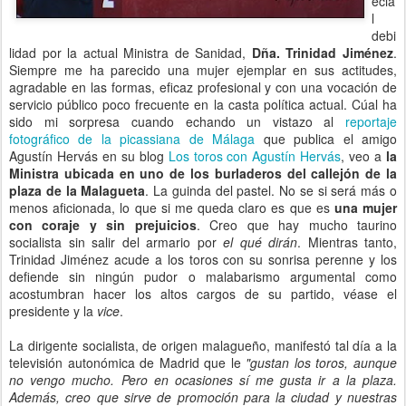
ecia
l
debi
lidad por la actual Ministra de Sanidad,
Dña. Trinidad Jiménez
.
Siempre me ha parecido una mujer ejemplar en sus actitudes,
agradable en las formas, eficaz profesional y con una vocación de
servicio público poco frecuente en la casta política actual. Cúal ha
sido mi sorpresa cuando echando un vistazo al
reportaje
fotográfico de la picassiana de Málaga
que publica el amigo
Agustín Hervás en su blog
Los toros con Agustín Hervás
, veo a
la
Ministra ubicada en uno de los burladeros del callejón de la
plaza de la Malagueta
. La guinda del pastel. No se si será más o
menos aficionada, lo que si me queda claro es que es
una mujer
con coraje y sin prejuicios
. Creo que hay mucho taurino
socialista sin salir del armario por
el qué dirán
. Mientras tanto,
Trinidad Jiménez acude a los toros con su sonrisa perenne y los
defiende sin ningún pudor o malabarismo argumental como
acostumbran hacer los altos cargos de su partido, véase el
presidente y la
vice
.
La dirigente socialista, de origen malagueño, manifestó tal día a la
televisión autonómica de Madrid que le
"gustan los toros, aunque
no vengo mucho. Pero en ocasiones sí me gusta ir a la plaza.
Además, creo que sirve de promoción para la ciudad y nuestras