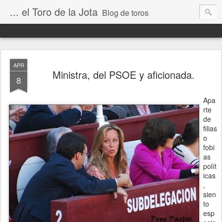
... el Toro de la Jota
Blog de toros
APR
Ministra, del PSOE y aficionada.
8
Apa
rte
de
filias
o
fobi
as
polít
icas
,
sien
to
esp