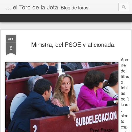
... el Toro de la Jota
Blog de toros
APR
Ministra, del PSOE y aficionada.
8
Apa
rte
de
filias
o
fobi
as
polít
icas
,
sien
to
esp