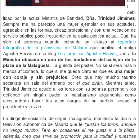
ecia
l
debi
lidad por la actual Ministra de Sanidad,
Dña. Trinidad Jiménez
.
Siempre me ha parecido una mujer ejemplar en sus actitudes,
agradable en las formas, eficaz profesional y con una vocación de
servicio público poco frecuente en la casta política actual. Cúal ha
sido mi sorpresa cuando echando un vistazo al
reportaje
fotográfico de la picassiana de Málaga
que publica el amigo
Agustín Hervás en su blog
Los toros con Agustín Hervás
, veo a
la
Ministra ubicada en uno de los burladeros del callejón de la
plaza de la Malagueta
. La guinda del pastel. No se si será más o
menos aficionada, lo que si me queda claro es que es
una mujer
con coraje y sin prejuicios
. Creo que hay mucho taurino
socialista sin salir del armario por
el qué dirán
. Mientras tanto,
Trinidad Jiménez acude a los toros con su sonrisa perenne y los
defiende sin ningún pudor o malabarismo argumental como
acostumbran hacer los altos cargos de su partido, véase el
presidente y la
vice
.
La dirigente socialista, de origen malagueño, manifestó tal día a la
televisión autonómica de Madrid que le
"gustan los toros, aunque
no vengo mucho. Pero en ocasiones sí me gusta ir a la plaza.
Además, creo que sirve de promoción para la ciudad y nuestras