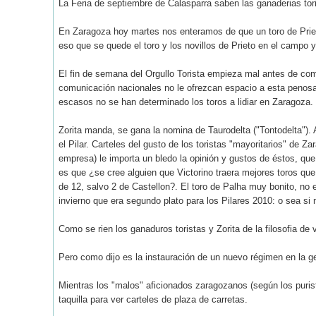
La Feria de septiembre de Calasparra saben las ganaderias tor
En Zaragoza hoy martes nos enteramos de que un toro de Prieto
eso que se quede el toro y los novillos de Prieto en el campo 
El fin de semana del Orgullo Torista empieza mal antes de co
comunicación nacionales no le ofrezcan espacio a esta penosa Fe
escasos no se han determinado los toros a lidiar en Zaragoza.
Zorita manda, se gana la nomina de Taurodelta ("Tontodelta"). 
el Pilar. Carteles del gusto de los toristas "mayoritarios" de Z
empresa) le importa un bledo la opinión y gustos de éstos, que 
es que ¿se cree alguien que Victorino traera mejores toros que 
de 12, salvo 2 de Castellon?. El toro de Palha muy bonito, no
invierno que era segundo plato para los Pilares 2010: o sea si
Como se rien los ganaduros toristas y Zorita de la filosofia de 
Pero como dijo es la instauración de un nuevo régimen en la ge
Mientras los "malos" aficionados zaragozanos (según los puris
taquilla para ver carteles de plaza de carretas.