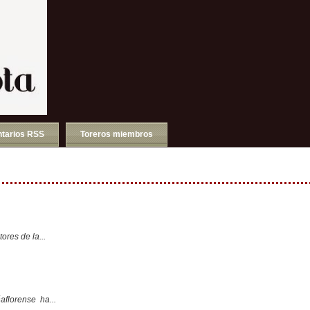
tarios RSS
Toreros miembros
ores de la...
aflorense ha...