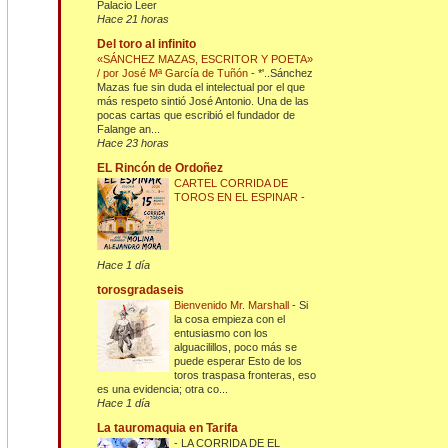
Palacio Leer
Hace 21 horas
Del toro al infinito
«SÁNCHEZ MAZAS, ESCRITOR Y POETA»
/ por José Mª García de Tuñón
-
*'..Sánchez
Mazas fue sin duda el intelectual por el que
más respeto sintió José Antonio. Una de las
pocas cartas que escribió el fundador de
Falange an...
Hace 23 horas
EL Rincón de Ordoñez
CARTEL CORRIDA DE
TOROS EN EL ESPINAR
-
Hace 1 día
torosgradaseis
Bienvenido Mr. Marshall
-
Si
la cosa empieza con el
entusiasmo con los
alguacilillos, poco más se
puede esperar Esto de los
toros traspasa fronteras, eso
es una evidencia; otra co...
Hace 1 día
La tauromaquia en Tarifa
-
LA CORRIDA DE EL