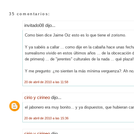
35 comentarios:
invitado08 dijo...
Como bien dice Jaime Oiz esto es lo que tiene el zorismo.
Y ya sabéis a callar ... como dije en la cabaña hace unas fech
surrealismo vivido en estos últimos años ... de la obcecación d
de primera) ... de "jerentes" culturales de la nada ... qué plaza!!
Y me pregunto: ¿no sienten la más mínima verguenza?. Ah no, p
20 de abril de 2010 a las 11:58
cirio y cirineo
dijo...
el jabonero era muy bonito... y ya dispuestos, que hubieran c
20 de abril de 2010 a las 15:36
cirio y cirineo
dijo...