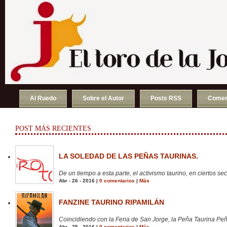
Al Ruedo
Sobre el Autor
Posts RSS
Comen
POST MÁS RECIENTES
LA SOLEDAD DE LAS PEÑAS TAURINAS.
De un tiempo a esta parte, el activismo taurino, en ciertos sect
Abr - 26 - 2016 |
0 comentarios
|
Más
FANZINE TAURINO RIPAMILÁN
Coincidiendo con la Feria de San Jorge, la Peña Taurina Peñ
Abr - 25 - 2016 |
0 comentarios
|
Más