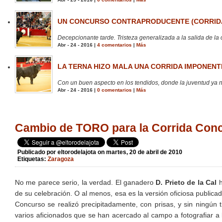
UN CONCURSO CONTRAPRODUCENTE (CORRIDA
Decepcionante tarde. Tristeza generalizada a la salida de la 
Abr - 24 - 2016 |
4 comentarios
|
Más
LA TERNA HIZO MALA UNA CORRIDA IMPONENTE
Con un buen aspecto en los tendidos, donde la juventud ya no
Abr - 24 - 2016 |
0 comentarios
|
Más
Cambio de TORO para la Corrida Con
Publicado por
eltorodelajota
on martes, 20 de abril de 2010
Etiquetas:
Zaragoza
No me parece serio, la verdad. El ganadero
D. Prieto de la Cal
h
de su celebración. O al menos, esa es la versión oficiosa publica
Concurso se realizó precipitadamente, con prisas, y sin ningún t
varios aficionados que se han acercado al campo a fotografiar a