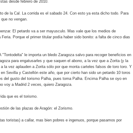
istas desde febrero de 2010.
 de la Cal. La corrida es el sabado 24. Con esto ya esta dicho todo. Para
y que no vengan.
menzar. El petardo va a ser mayusculo. Mas vale que los medios de
ria. Porque el primer titular podía haber sido bonito: a falta de cinco dias
A "Tontodelta" le importa un bledo Zaragoza salvo para recoger beneficios en
aragoza para engatusarles y que saquen el abono, a la vez que a Zorita (y la
a la vez aplauden a Zorita sólo por que monta carteles falsos de toro toro. Y
en Sevilla y Castellón este año, que por cierto han sido un petardo 10 toros
 es del gusto del torismo Palha, pues toma Palha. Encima Palha se oyo en
 no voy a Madrid 2 veces, quiero Zaragoza.
vida que es el torismo.
stión de las plazas de Aragón: el Zorismo.
tas toristas) a callar, mas bien pobres e ingenuos, porque pasamos por