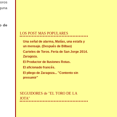
toros
lguna
o de
LOS POST MAS POPULARES
Una señal de alarma, Matías, una estafa y
un mensaje. (Después de Bilbao)
Carteles de Toros. Feria de San Jorge 2014.
Zaragoza.
El Productor de Ilusiones Rotas.
El aficionado francés.
El pliego de Zaragoza... "Contento sin
presumir"
SEGUIDORES de "EL TORO DE LA
JOTA"