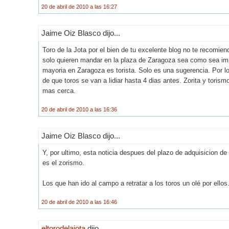
20 de abril de 2010 a las 16:27
Jaime Oiz Blasco dijo...
Toro de la Jota por el bien de tu excelente blog no te recomie
solo quieren mandar en la plaza de Zaragoza sea como sea imp
mayoria en Zaragoza es torista. Solo es una sugerencia. Por l
de que toros se van a lidiar hasta 4 dias antes. Zorita y tori
mas cerca.
20 de abril de 2010 a las 16:36
Jaime Oiz Blasco dijo...
Y, por ultimo, esta noticia despues del plazo de adquisicion d
es el zorismo.
Los que han ido al campo a retratar a los toros un olé por ellos
20 de abril de 2010 a las 16:46
eltorodelajota
dijo...