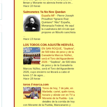
llenan y Morante no abrevia frente a lo im...
Hace 10 horas
Salmonetes Ya No Nos Quedan
España MF
-
Pierre-Joseph
Proudhon *Ignacio Ruiz
Quintano* *Abc* España,
Monarquía Federal. He aquí
la cuadratura del círculo que
propone un filósofo sanchista
...
Hace 13 horas
LOS TOROS CON AGUSTÍN HERVÁS.
EN SAN ROQUE, “Soplista”,
de 500 kilos de peso y de la
Ganadería Marcos Núñez,
será el Toro del Aguardiente
2026
-
“Soplista”, de 500 kilos
de peso y de la Ganadería
Marcos Núñez, será el Toro del Aguardiente
2026, cuyo encierro se llevará a cabo el
lunes 17 de agos...
Hace 18 horas
toros // marca.com
Toros de hoy, 7 de julio, en
Marbella: cartel, quién torea,
horario y dónde ver en TV a
Morante de la Puebla
-
Los
detalles de la corrida de hoy
con Morante de la Puebla, Manzanares y