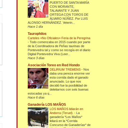
PUERTO DE SANTA MARÍA
CON MORANTE,
TALAVANTE Y JUAN
ORTEGA CON TOROS DE
ÁLVARO NÚÑEZ. Por LUIS
ALONSO HERNÁNDEZ. Veterin...
Hace 1 día
Taurophilos
Carteles «No Oficiales» Feria de la Peregrina
-
Todo comenzaba en 2015 cuando por parte
de la Coordinadora de Peñas taurinas de
Pontevedra tal y como se recogía en el diario
Digital Pontevedra Viva (Leer...
Hace 3 días
Asociación Toreo en Red Hondo
DELIRIUM TREMENS
-
Nos
daba una pereza enorme ver
esta corrida dado el ganado
anunciado. Lo que nos
decidió fue la posibilidad de
deleitarnos con seis buenas
estocadas ya q...
Hace 6 días
Ganadería LOS MAÑOS
LOS MAÑOS lidiarán en
Andorra (Teruel).
-
La
ganadería *Los Maños*
lidiará en la *Corrida
Concurso de Ganaderías* de