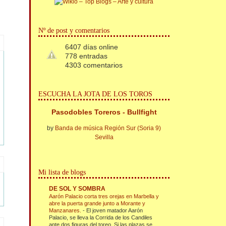
Nº de post y comentarios
6407 días online
778 entradas
4303 comentarios
ESCUCHA LA JOTA DE LOS TOROS
Pasodobles Toreros - Bullfight
by
Banda de música Región Sur (Soria 9)
Sevilla
Mi lista de blogs
DE SOL Y SOMBRA
Aarón Palacio corta tres orejas en Marbella y
abre la puerta grande junto a Morante y
Manzanares.
-
El joven matador Aarón
Palacio, se lleva la Corrida de los Candiles
ante dos figuras del toreo. Si las plazas se