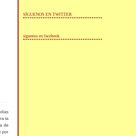
SÍGUENOS EN TWITTER
siguenos en facebook
 días
ra la
ía de
é por