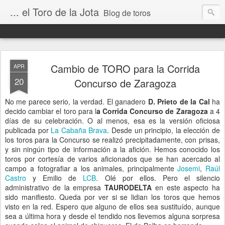
... el Toro de la Jota
Blog de toros
Cambio de TORO para la Corrida
APR
20
Concurso de Zaragoza
No me parece serio, la verdad. El ganadero
D. Prieto de la Cal
ha
decido cambiar el toro para l
a Corrida Concurso de Zaragoza
a 4
días de su celebración. O al menos, esa es la versión oficiosa
publicada por
La Cabaña Brava
. Desde un principio, la elección de
los toros para la Concurso se realizó precipitadamente, con prisas,
y sin ningún tipo de información a la afición. Hemos conocido los
toros por cortesía de varios aficionados que se han acercado al
campo a fotografiar a los animales, principalmente
Josemi
,
Raúl
Castro
y Emilio de
LCB
. Olé por ellos. Pero el silencio
administrativo de la empresa
TAURODELTA
en este aspecto ha
sido manifiesto. Queda por ver si se lidian los toros que hemos
visto en la red. Espero que alguno de ellos sea sustituído, aunque
sea a última hora y desde el tendido nos llevemos alguna sorpresa