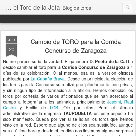
... el Toro de la Jota
Blog de toros
Cambio de TORO para la Corrida
APR
20
Concurso de Zaragoza
No me parece serio, la verdad. El ganadero
D. Prieto de la Cal
ha
decido cambiar el toro para l
a Corrida Concurso de Zaragoza
a 4
días de su celebración. O al menos, esa es la versión oficiosa
publicada por
La Cabaña Brava
. Desde un principio, la elección de
los toros para la Concurso se realizó precipitadamente, con prisas,
y sin ningún tipo de información a la afición. Hemos conocido los
toros por cortesía de varios aficionados que se han acercado al
campo a fotografiar a los animales, principalmente
Josemi
,
Raúl
Castro
y Emilio de
LCB
. Olé por ellos. Pero el silencio
administrativo de la empresa
TAURODELTA
en este aspecto ha
sido manifiesto. Queda por ver si se lidian los toros que hemos
visto en la red. Espero que alguno de ellos sea sustituído, aunque
sea a última hora y desde el tendido nos llevemos alguna sorpresa