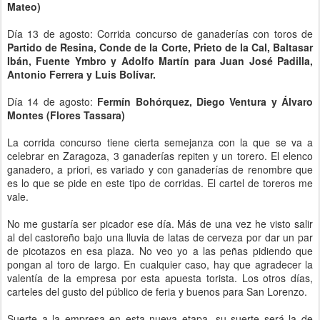
Mateo)
Día 13 de agosto: Corrida concurso de ganaderías con toros de
Partido de Resina, Conde de la Corte, Prieto de la Cal, Baltasar
Ibán, Fuente Ymbro y Adolfo Martín para Juan José Padilla,
Antonio Ferrera y Luis Bolívar.
Día 14 de agosto:
Fermín Bohórquez, Diego Ventura y Álvaro
Montes (Flores Tassara)
La corrida concurso tiene cierta semejanza con la que se va a
celebrar en Zaragoza, 3 ganaderías repiten y un torero. El elenco
ganadero, a priori, es variado y con ganaderías de renombre que
es lo que se pide en este tipo de corridas. El cartel de toreros me
vale.
No me gustaría ser picador ese día. Más de una vez he visto salir
al del castoreño bajo una lluvia de latas de cerveza por dar un par
de picotazos en esa plaza. No veo yo a las peñas pidiendo que
pongan al toro de largo. En cualquier caso, hay que agradecer la
valentía de la empresa por esta apuesta torista. Los otros días,
carteles del gusto del público de feria y buenos para San Lorenzo.
Suerte a la empresa en esta nueva etapa, su suerte será la de