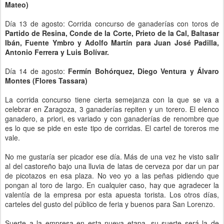
Mateo)
Día 13 de agosto: Corrida concurso de ganaderías con toros de
Partido de Resina, Conde de la Corte, Prieto de la Cal, Baltasar
Ibán, Fuente Ymbro y Adolfo Martín para Juan José Padilla,
Antonio Ferrera y Luis Bolívar.
Día 14 de agosto:
Fermín Bohórquez, Diego Ventura y Álvaro
Montes (Flores Tassara)
La corrida concurso tiene cierta semejanza con la que se va a
celebrar en Zaragoza, 3 ganaderías repiten y un torero. El elenco
ganadero, a priori, es variado y con ganaderías de renombre que
es lo que se pide en este tipo de corridas. El cartel de toreros me
vale.
No me gustaría ser picador ese día. Más de una vez he visto salir
al del castoreño bajo una lluvia de latas de cerveza por dar un par
de picotazos en esa plaza. No veo yo a las peñas pidiendo que
pongan al toro de largo. En cualquier caso, hay que agradecer la
valentía de la empresa por esta apuesta torista. Los otros días,
carteles del gusto del público de feria y buenos para San Lorenzo.
Suerte a la empresa en esta nueva etapa, su suerte será la de