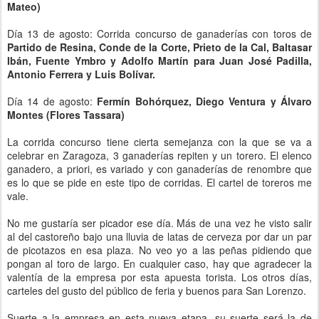
Mateo)
Día 13 de agosto: Corrida concurso de ganaderías con toros de
Partido de Resina, Conde de la Corte, Prieto de la Cal, Baltasar
Ibán, Fuente Ymbro y Adolfo Martín para Juan José Padilla,
Antonio Ferrera y Luis Bolívar.
Día 14 de agosto:
Fermín Bohórquez, Diego Ventura y Álvaro
Montes (Flores Tassara)
La corrida concurso tiene cierta semejanza con la que se va a
celebrar en Zaragoza, 3 ganaderías repiten y un torero. El elenco
ganadero, a priori, es variado y con ganaderías de renombre que
es lo que se pide en este tipo de corridas. El cartel de toreros me
vale.
No me gustaría ser picador ese día. Más de una vez he visto salir
al del castoreño bajo una lluvia de latas de cerveza por dar un par
de picotazos en esa plaza. No veo yo a las peñas pidiendo que
pongan al toro de largo. En cualquier caso, hay que agradecer la
valentía de la empresa por esta apuesta torista. Los otros días,
carteles del gusto del público de feria y buenos para San Lorenzo.
Suerte a la empresa en esta nueva etapa, su suerte será la de