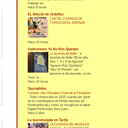
Falange an...
Hace 8 horas
EL Rincón de Ordoñez
CARTEL CORRIDA DE
TOROS EN EL ESPINAR
-
Hace 15 horas
Salmonetes Ya No Nos Quedan
La leyenda de Abilio
-
a
leyenda de Abilio *[Este año,
días 7, 8 y 9 de Agosto]*
*Ignacio Ruiz Quintano*
*Abc* A *Pemán*, por
pasarse el día leyendo, su tía
*Inés* le ...
Hace 22 horas
Taurophilos
Carteles «No Oficiales» Feria de la Peregrina
-
Todo comenzaba en 2015 cuando por parte
de la Coordinadora de Peñas taurinas de
Pontevedra tal y como se recogía en el diario
Digital Pontevedra Viva (Leer...
Hace 2 días
La tauromaquia en Tarifa
LA CORRIDA DE MIURA EN