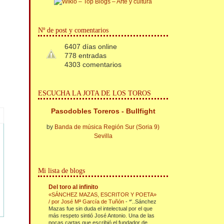
Nº de post y comentarios
6407 días online
778 entradas
4303 comentarios
ESCUCHA LA JOTA DE LOS TOROS
Pasodobles Toreros - Bullfight
by
Banda de música Región Sur (Soria 9)
Sevilla
Mi lista de blogs
Del toro al infinito
«SÁNCHEZ MAZAS, ESCRITOR Y POETA»
/ por José Mª García de Tuñón
-
*'..Sánchez
Mazas fue sin duda el intelectual por el que
más respeto sintió José Antonio. Una de las
pocas cartas que escribió el fundador de