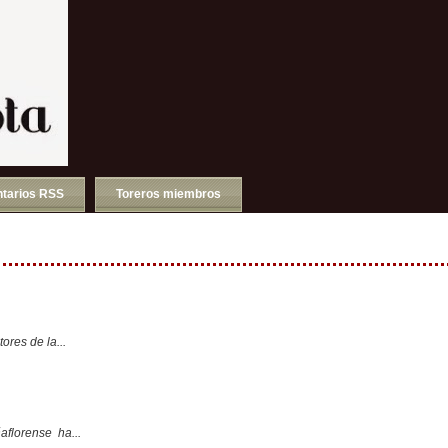
tarios RSS
Toreros miembros
ores de la...
aflorense ha...