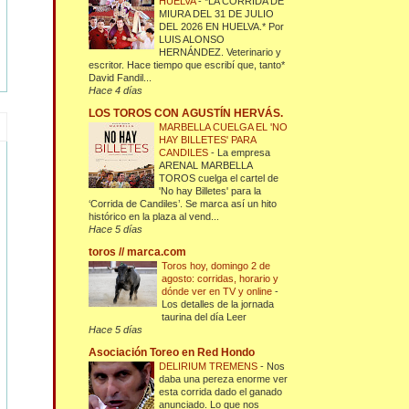
HUELVA
-
*LA CORRIDA DE
MIURA DEL 31 DE JULIO
DEL 2026 EN HUELVA.* Por
LUIS ALONSO
HERNÁNDEZ. Veterinario y
escritor. Hace tiempo que escribí que, tanto*
David Fandil...
Hace 4 días
LOS TOROS CON AGUSTÍN HERVÁS.
MARBELLA CUELGA EL 'NO
HAY BILLETES' PARA
CANDILES
-
La empresa
ARENAL MARBELLA
TOROS cuelga el cartel de
'No hay Billetes' para la
‘Corrida de Candiles’. Se marca así un hito
histórico en la plaza al vend...
Hace 5 días
toros // marca.com
Toros hoy, domingo 2 de
agosto: corridas, horario y
dónde ver en TV y online
-
Los detalles de la jornada
taurina del día Leer
Hace 5 días
Asociación Toreo en Red Hondo
DELIRIUM TREMENS
-
Nos
daba una pereza enorme ver
esta corrida dado el ganado
anunciado. Lo que nos