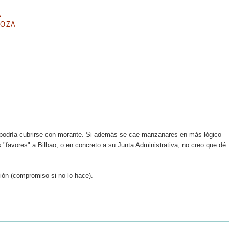
A
GOZA
ás podría cubrirse con morante. Si además se cae manzanares en más lógico
os "favores" a Bilbao, o en concreto a su Junta Administrativa, no creo que dé
ón (compromiso si no lo hace).