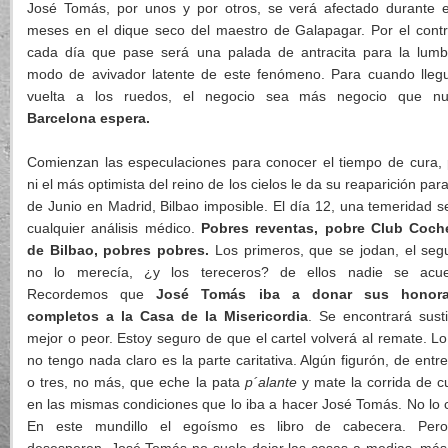
José Tomás, por unos y por otros, se verá afectado durante 
meses en el dique seco del maestro de Galapagar. Por el contr
cada día que pase será una palada de antracita para la lumb
modo de avivador latente de este fenómeno. Para cuando lleg
vuelta a los ruedos, el negocio sea más negocio que nu
Barcelona espera.
Comienzan las especulaciones para conocer el tiempo de cura,
ni el más optimista del reino de los cielos le da su reaparición para
de Junio en Madrid, Bilbao imposible. El día 12, una temeridad 
cualquier análisis médico.
Pobres reventas, pobre Club Coche
de Bilbao, pobres pobres.
Los primeros, que se jodan, el se
no lo merecía, ¿y los tereceros? de ellos nadie se acue
Recordemos que
José Tomás iba a donar sus honora
completos a la Casa de la Misericordia
. Se encontrará susti
mejor o peor. Estoy seguro de que el cartel volverá al remate. L
no tengo nada claro es la parte caritativa. Algún figurón, de entr
o tres, no más, que eche la pata
p´alante
y mate la corrida de cu
en las mismas condiciones que lo iba a hacer José Tomás. No lo 
En este mundillo el egoísmo es libro de cabecera. Per