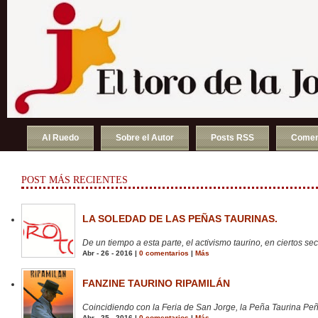
Al Ruedo
Sobre el Autor
Posts RSS
Comen
POST MÁS RECIENTES
LA SOLEDAD DE LAS PEÑAS TAURINAS.
De un tiempo a esta parte, el activismo taurino, en ciertos sect
Abr - 26 - 2016 |
0 comentarios
|
Más
FANZINE TAURINO RIPAMILÁN
Coincidiendo con la Feria de San Jorge, la Peña Taurina Peñ
Abr - 25 - 2016 |
0 comentarios
|
Más