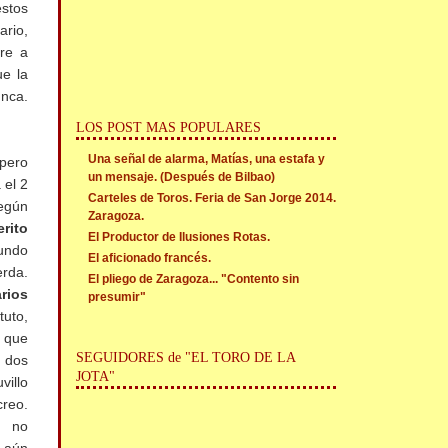
estos
ario,
re a
ue la
nca.
LOS POST MAS POPULARES
Una señal de alarma, Matías, una estafa y
 pero
un mensaje. (Después de Bilbao)
 el 2
Carteles de Toros. Feria de San Jorge 2014.
según
Zaragoza.
rito
El Productor de Ilusiones Rotas.
gundo
El aficionado francés.
rda.
El pliego de Zaragoza... "Contento sin
rios
presumir"
tuto,
o que
SEGUIDORES de "EL TORO DE LA
e dos
JOTA"
villo
creo.
o no