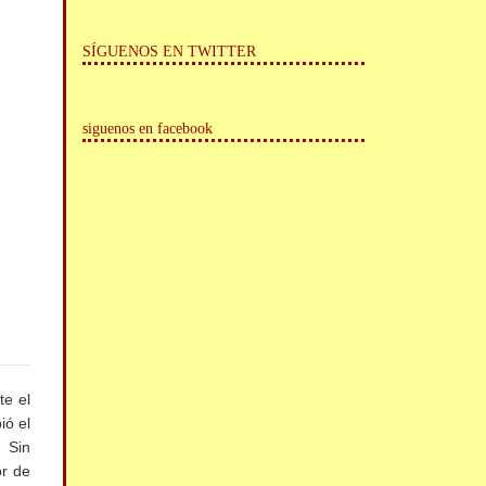
SÍGUENOS EN TWITTER
siguenos en facebook
te el
ió el
. Sin
or de