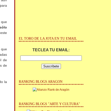
s aún
 para
 que
sólo
 este
EL TORO DE LA JOTA EN TU EMAIL
s que
TECLEA TU EMAIL:
radas
el de
as de
RANKING BLOGS ARAGON
do la
RANKING BLOGS "ARTE Y CULTURA"