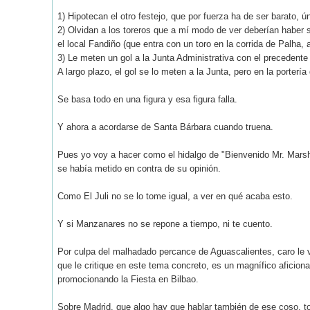
1) Hipotecan el otro festejo, que por fuerza ha de ser barato, 
2) Olvidan a los toreros que a mí modo de ver deberían haber si
el local Fandiño (que entra con un toro en la corrida de Palha, a
3) Le meten un gol a la Junta Administrativa con el precedente 
A largo plazo, el gol se lo meten a la Junta, pero en la portería 
Se basa todo en una figura y esa figura falla.
Y ahora a acordarse de Santa Bárbara cuando truena.
Pues yo voy a hacer como el hidalgo de "Bienvenido Mr. Marsha
se había metido en contra de su opinión.
Como El Juli no se lo tome igual, a ver en qué acaba esto.
Y si Manzanares no se repone a tiempo, ni te cuento.
Por culpa del malhadado percance de Aguascalientes, caro le va
que le critique en este tema concreto, es un magnífico aficiona
promocionando la Fiesta en Bilbao.
Sobre Madrid, que algo hay que hablar también de ese coso, to