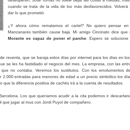
desesperen, José Tomás no suele dejar las cosas a medias, má
cuando se trata de la vida de los más desfavorecidos. Volverá
dar lo que prometió.
¿Y ahora cómo rematamos el cartel? No quiero pensar en
Manzanares también cause baja. Mi amigo Cincinato dice que
Morante es capaz de poner el parche
. Espero se solucione
de reventa, que se baraja estos días por internet para los días en lo
e se les ha fastidiado el negocio del mes. La empresa, con las ent
s que no contaba. Veremos los sustitutos. Con los emolumentos d
ar 2.000 entradas para menores de edad a un precio simbólico los dí
 que la diferencia positiva de cachés irá a la cuenta de resultados.
Barcelona. Los que queríamos acudir a la cita podemos ir descartan
cil que jugar al mus con Jordi Puyol de compañero.