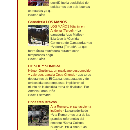
decidió fue la posibilidad de
deleitarnos con seis buenas
estocadas ya q...
Hace 5 días
Ganadería LOS MAÑOS
LOS MAÑOS lidiarán en
Andorra (Teruel).
-
La
ganadería *Los Maños*
lidiará en la *Corrida
Concurso de Ganaderías* de
*Andorra (Teruel)*. La que
fuera única triunfadora durante ocho
temporadas segu...
Hace 6 días
DE SOL Y SOMBRA
Héctor Gutiérrez, un mexicano desconocido
y valeroso, gana la Copa Chenel.
-
Los toros
debutantes de El Capea, descastados y de
embestida descompuesta, impidieron el
triunfo de la decidida terna de finalistas. Por
Antonio Lorca. Héc...
Hace 1 semana
Encastes Bravos
Ana Romero, el santacoloma
indómito
-
La ganadería de
*Ana Romero* es una de las
grandes referencias del
encaste *Santa Coloma-
Buendía*. En la finca *Las