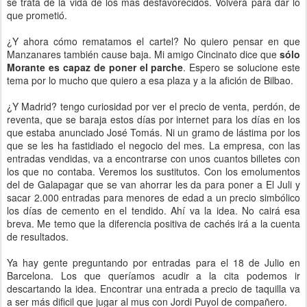
se trata de la vida de los más desfavorecidos. Volverá para dar lo
que prometió.
¿Y ahora cómo rematamos el cartel? No quiero pensar en que
Manzanares también cause baja. Mi amigo Cincinato dice que
sólo
Morante es capaz de poner el parche
. Espero se solucione este
tema por lo mucho que quiero a esa plaza y a la afición de Bilbao.
¿Y Madrid? tengo curiosidad por ver el precio de venta, perdón, de
reventa, que se baraja estos días por internet para los días en los
que estaba anunciado José Tomás. Ni un gramo de lástima por los
que se les ha fastidiado el negocio del mes. La empresa, con las
entradas vendidas, va a encontrarse con unos cuantos billetes con
los que no contaba. Veremos los sustitutos. Con los emolumentos
del de Galapagar que se van ahorrar les da para poner a El Juli y
sacar 2.000 entradas para menores de edad a un precio simbólico
los días de cemento en el tendido. Ahí va la idea. No cairá esa
breva. Me temo que la diferencia positiva de cachés irá a la cuenta
de resultados.
Ya hay gente preguntando por entradas para el 18 de Julio en
Barcelona. Los que queríamos acudir a la cita podemos ir
descartando la idea. Encontrar una entrada a precio de taquilla va
a ser más dificil que jugar al mus con Jordi Puyol de compañero.