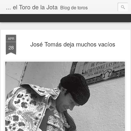
... el Toro de la Jota
Blog de toros
APR
José Tomás deja muchos vacíos
28