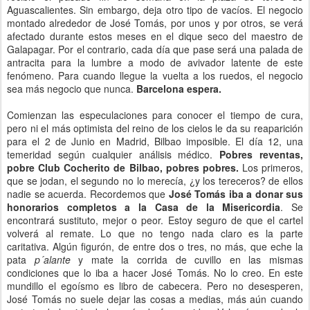
Aguascalientes. Sin embargo, deja otro tipo de vacíos. El negocio
montado alrededor de José Tomás, por unos y por otros, se verá
afectado durante estos meses en el dique seco del maestro de
Galapagar. Por el contrario, cada día que pase será una palada de
antracita para la lumbre a modo de avivador latente de este
fenómeno. Para cuando llegue la vuelta a los ruedos, el negocio
sea más negocio que nunca.
Barcelona espera.
Comienzan las especulaciones para conocer el tiempo de cura,
pero ni el más optimista del reino de los cielos le da su reaparición
para el 2 de Junio en Madrid, Bilbao imposible. El día 12, una
temeridad según cualquier análisis médico.
Pobres reventas,
pobre Club Cocherito de Bilbao, pobres pobres.
Los primeros,
que se jodan, el segundo no lo merecía, ¿y los tereceros? de ellos
nadie se acuerda. Recordemos que
José Tomás iba a donar sus
honorarios completos a la Casa de la Misericordia
. Se
encontrará sustituto, mejor o peor. Estoy seguro de que el cartel
volverá al remate. Lo que no tengo nada claro es la parte
caritativa. Algún figurón, de entre dos o tres, no más, que eche la
pata
p´alante
y mate la corrida de cuvillo en las mismas
condiciones que lo iba a hacer José Tomás. No lo creo. En este
mundillo el egoísmo es libro de cabecera. Pero no desesperen,
José Tomás no suele dejar las cosas a medias, más aún cuando