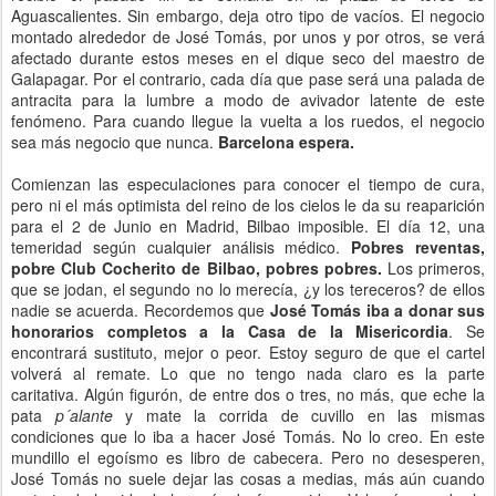
Aguascalientes. Sin embargo, deja otro tipo de vacíos. El negocio
montado alrededor de José Tomás, por unos y por otros, se verá
afectado durante estos meses en el dique seco del maestro de
Galapagar. Por el contrario, cada día que pase será una palada de
antracita para la lumbre a modo de avivador latente de este
fenómeno. Para cuando llegue la vuelta a los ruedos, el negocio
sea más negocio que nunca.
Barcelona espera.
Comienzan las especulaciones para conocer el tiempo de cura,
pero ni el más optimista del reino de los cielos le da su reaparición
para el 2 de Junio en Madrid, Bilbao imposible. El día 12, una
temeridad según cualquier análisis médico.
Pobres reventas,
pobre Club Cocherito de Bilbao, pobres pobres.
Los primeros,
que se jodan, el segundo no lo merecía, ¿y los tereceros? de ellos
nadie se acuerda. Recordemos que
José Tomás iba a donar sus
honorarios completos a la Casa de la Misericordia
. Se
encontrará sustituto, mejor o peor. Estoy seguro de que el cartel
volverá al remate. Lo que no tengo nada claro es la parte
caritativa. Algún figurón, de entre dos o tres, no más, que eche la
pata
p´alante
y mate la corrida de cuvillo en las mismas
condiciones que lo iba a hacer José Tomás. No lo creo. En este
mundillo el egoísmo es libro de cabecera. Pero no desesperen,
José Tomás no suele dejar las cosas a medias, más aún cuando