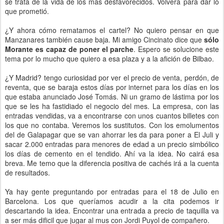
se trata de la vida de los más desfavorecidos. Volverá para dar lo
que prometió.
¿Y ahora cómo rematamos el cartel? No quiero pensar en que
Manzanares también cause baja. Mi amigo Cincinato dice que
sólo
Morante es capaz de poner el parche
. Espero se solucione este
tema por lo mucho que quiero a esa plaza y a la afición de Bilbao.
¿Y Madrid? tengo curiosidad por ver el precio de venta, perdón, de
reventa, que se baraja estos días por internet para los días en los
que estaba anunciado José Tomás. Ni un gramo de lástima por los
que se les ha fastidiado el negocio del mes. La empresa, con las
entradas vendidas, va a encontrarse con unos cuantos billetes con
los que no contaba. Veremos los sustitutos. Con los emolumentos
del de Galapagar que se van ahorrar les da para poner a El Juli y
sacar 2.000 entradas para menores de edad a un precio simbólico
los días de cemento en el tendido. Ahí va la idea. No cairá esa
breva. Me temo que la diferencia positiva de cachés irá a la cuenta
de resultados.
Ya hay gente preguntando por entradas para el 18 de Julio en
Barcelona. Los que queríamos acudir a la cita podemos ir
descartando la idea. Encontrar una entrada a precio de taquilla va
a ser más dificil que jugar al mus con Jordi Puyol de compañero.