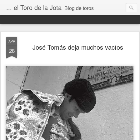
... el Toro de la Jota
Blog de toros
APR
José Tomás deja muchos vacíos
28