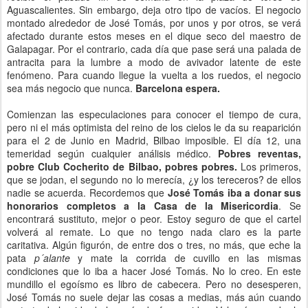
Aguascalientes. Sin embargo, deja otro tipo de vacíos. El negocio
montado alrededor de José Tomás, por unos y por otros, se verá
afectado durante estos meses en el dique seco del maestro de
Galapagar. Por el contrario, cada día que pase será una palada de
antracita para la lumbre a modo de avivador latente de este
fenómeno. Para cuando llegue la vuelta a los ruedos, el negocio
sea más negocio que nunca.
Barcelona espera.
Comienzan las especulaciones para conocer el tiempo de cura,
pero ni el más optimista del reino de los cielos le da su reaparición
para el 2 de Junio en Madrid, Bilbao imposible. El día 12, una
temeridad según cualquier análisis médico.
Pobres reventas,
pobre Club Cocherito de Bilbao, pobres pobres.
Los primeros,
que se jodan, el segundo no lo merecía, ¿y los tereceros? de ellos
nadie se acuerda. Recordemos que
José Tomás iba a donar sus
honorarios completos a la Casa de la Misericordia
. Se
encontrará sustituto, mejor o peor. Estoy seguro de que el cartel
volverá al remate. Lo que no tengo nada claro es la parte
caritativa. Algún figurón, de entre dos o tres, no más, que eche la
pata
p´alante
y mate la corrida de cuvillo en las mismas
condiciones que lo iba a hacer José Tomás. No lo creo. En este
mundillo el egoísmo es libro de cabecera. Pero no desesperen,
José Tomás no suele dejar las cosas a medias, más aún cuando