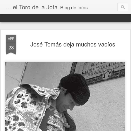
... el Toro de la Jota
Blog de toros
APR
José Tomás deja muchos vacíos
28