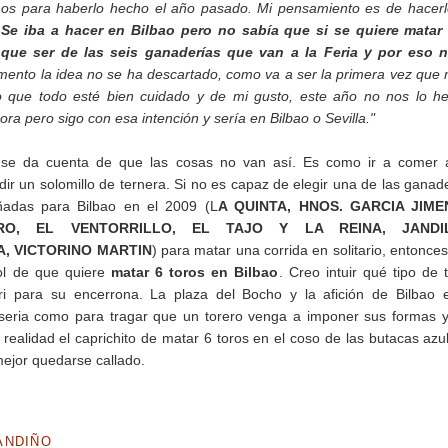
s para haberlo hecho el año pasado. Mi pensamiento es de hacerl
.
Se iba a hacer en Bilbao pero no sabía que si se quiere matar 
e que ser de las seis ganaderías que van a la Feria y por eso n
nto la idea no se ha descartado, como va a ser la primera vez que
ro que todo esté bien cuidado y de mi gusto, este año no nos lo 
ra pero sigo con esa intención y sería en Bilbao o Sevilla."
se da cuenta de que las cosas no van así. Es como ir a comer 
dir un solomillo de ternera. Si no es capaz de elegir una de las ganad
ñadas para Bilbao en el 2009 (L
A QUINTA, HNOS. GARCIA JIME
RO, EL VENTORRILLO, EL TAJO Y LA REINA, JANDIL
, VICTORINO MARTIN
) para matar una corrida en solitario, entonce
rol de que quiere
matar 6 toros en Bilbao
. Creo intuir qué tipo de 
i para su encerrona. La plaza del Bocho y la afición de Bilbao 
 seria como para tragar que un torero venga a imponer sus formas 
 realidad el caprichito de matar 6 toros en el coso de las butacas azu
mejor quedarse callado.
ANDIÑO