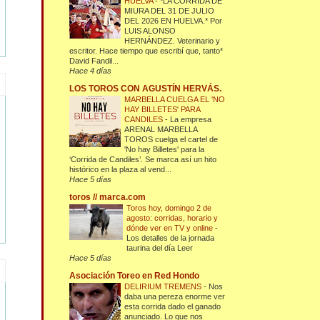
HUELVA
-
*LA CORRIDA DE
MIURA DEL 31 DE JULIO
DEL 2026 EN HUELVA.* Por
LUIS ALONSO
HERNÁNDEZ. Veterinario y
escritor. Hace tiempo que escribí que, tanto*
David Fandil...
Hace 4 días
LOS TOROS CON AGUSTÍN HERVÁS.
MARBELLA CUELGA EL 'NO
HAY BILLETES' PARA
CANDILES
-
La empresa
ARENAL MARBELLA
TOROS cuelga el cartel de
'No hay Billetes' para la
‘Corrida de Candiles’. Se marca así un hito
histórico en la plaza al vend...
Hace 5 días
toros // marca.com
Toros hoy, domingo 2 de
agosto: corridas, horario y
dónde ver en TV y online
-
Los detalles de la jornada
taurina del día Leer
Hace 5 días
Asociación Toreo en Red Hondo
DELIRIUM TREMENS
-
Nos
daba una pereza enorme ver
esta corrida dado el ganado
anunciado. Lo que nos