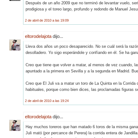
Después de un año 2009 que no terminó de levantar vuelo, seri
prodigiosa y el toreo largo, profundo y redondo de Manuel Jesu
2 de abril de 2010 a las 19:09
eltorodelajota
dijo...
Lleva dos años un poco desaparecido. No se cuál será la razón,
desolladero. Yo sigo esperándole y confíando en él. Se ha gan
Creo que tiene que volver a matar, al menos de vez cuando, la
apuntado a la primera en Sevilla y a la segunda en Madrid. Bu
Creo que El Juli va a matar un toro de La Quinta en la Corrida
habituales, porque como bien dices, las proclamadas figuras s
2 de abril de 2010 a las 19:24
eltorodelajota
dijo...
Hay muchos toreros que han matado 6 toros de la misma ganad
Juli mató (por percance de Perera) la corrida entera de Jandil