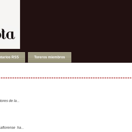
tarios RSS
Toreros miembros
ores de la...
aflorense ha...