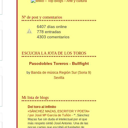
Nº de post y comentarios
6407 días online
778 entradas
4303 comentarios
ESCUCHA LA JOTA DE LOS TOROS
Pasodobles Toreros - Bullfight
by
Banda de música Región Sur (Soria 9)
Sevilla
Mi lista de blogs
Del toro al infinito
«SÁNCHEZ MAZAS, ESCRITOR Y POETA»
/ por José Mª García de Tuñón
-
*'..Sánchez
Mazas fue sin duda el intelectual por el que
más respeto sintió José Antonio. Una de las
pocas cartas que escribió el fundador de