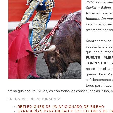
JMM. Lo hablamo
Sevilla o Bilbao
toros allí tien
hicimos.
De mome
seis toros quie
planteado por aho
Manzanares no 
vegetariano y pe
que había rese
FUENTE YMB
TORRESTRELLA
no se tire el fa
quería Jose Mar
suficientemente
toros para hacer
arena gris oscuro. Si vas, es con todas las consecuencias. Sino, 
ENTRADAS RELACIONADAS:
REFLEXIONES DE UN AFICIONADO DE BILBAO
GANADERÍAS PARA BILBAO Y LOS COJONES DE F