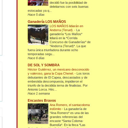
decidió fue la posibilidad de
deleitarnos con seis buenas
estocadas ya q...
Hace 5 días
Ganadería LOS MAÑOS
LOS MAÑOS lidiarán en
Andorra (Teruel).
-
La
ganadería *Los Maños*
lidiará en la *Corrida
Concurso de Ganaderías* de
*Andorra (Teruel)*. La que
fuera única triunfadora durante ocho
temporadas segu...
Hace 6 días
DE SOL Y SOMBRA
Héctor Gutiérrez, un mexicano desconocido
y valeroso, gana la Copa Chenel.
-
Los toros
debutantes de El Capea, descastados y de
embestida descompuesta, impidieron el
triunfo de la decidida terna de finalistas. Por
Antonio Lorca. Héc...
Hace 1 semana
Encastes Bravos
Ana Romero, el santacoloma
indómito
-
La ganadería de
*Ana Romero* es una de las
grandes referencias del
encaste *Santa Coloma-
Buendía*. En la finca *Las