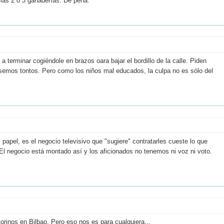
as 2 o 3 ganaderías. De pena.
a terminar cogiéndole en brazos oara bajar el bordillo de la calle. Piden
ésemos tontos. Pero como los niños mal educados, la culpa no es sólo del
papel, es el negocio televisivo que "sugiere" contratarles cueste lo que
El negocio está montado así y los aficionados no tenemos ni voz ni voto.
rinos en Bilbao. Pero eso nos es para cualquiera...