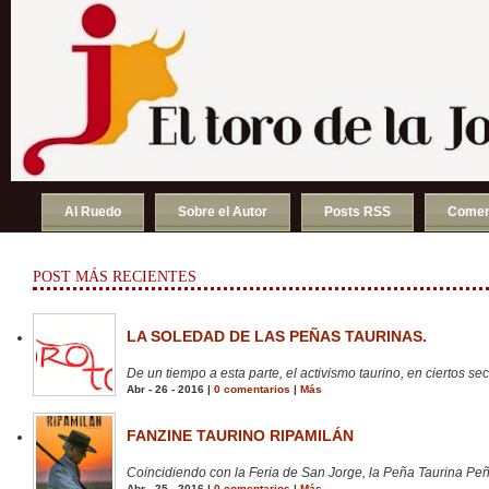
Al Ruedo
Sobre el Autor
Posts RSS
Comen
POST MÁS RECIENTES
LA SOLEDAD DE LAS PEÑAS TAURINAS.
De un tiempo a esta parte, el activismo taurino, en ciertos sect
Abr - 26 - 2016 |
0 comentarios
|
Más
FANZINE TAURINO RIPAMILÁN
Coincidiendo con la Feria de San Jorge, la Peña Taurina Peñ
Abr - 25 - 2016 |
0 comentarios
|
Más