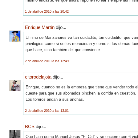
mismo encaste, es que ahora imponen torear siempre las mism
1 de abril de 2010 a las 20:42
Enrique Martín
dijo...
El niño de Manzanares va tan cuidadito, tan cuidadito, que van 
privilegios como si se los merecieran y como si los demás fu
que hace, sino también del que consiente.
2 de abril de 2010 a las 12:49
eltorodelajota
dijo...
Enrique, cuando no es la empresa que tiene que vender todo el 
cueste para que sus abonados pinchen la corrida en cuestión. 
Los toreros andan a sus anchas.
2 de abril de 2010 a las 13:01
BCS
dijo...
Que haga como Manuel Jesus "El Cid" y se encierre con 6 victo