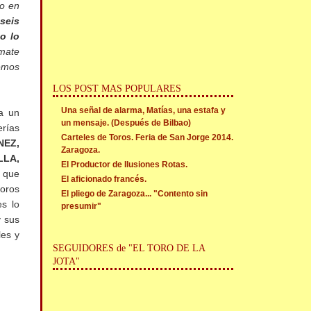
o en
seis
o lo
 mate
hemos
LOS POST MAS POPULARES
Una señal de alarma, Matías, una estafa y
a un
un mensaje. (Después de Bilbao)
erías
Carteles de Toros. Feria de San Jorge 2014.
NEZ,
Zaragoza.
LA,
El Productor de Ilusiones Rotas.
s que
El aficionado francés.
toros
El pliego de Zaragoza... "Contento sin
es lo
presumir"
y sus
les y
SEGUIDORES de "EL TORO DE LA
JOTA"