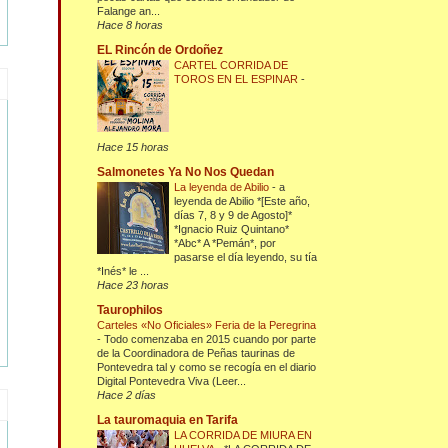
Falange an...
Hace 8 horas
EL Rincón de Ordoñez
CARTEL CORRIDA DE
TOROS EN EL ESPINAR
-
Hace 15 horas
Salmonetes Ya No Nos Quedan
La leyenda de Abilio
-
a
leyenda de Abilio *[Este año,
días 7, 8 y 9 de Agosto]*
*Ignacio Ruiz Quintano*
*Abc* A *Pemán*, por
pasarse el día leyendo, su tía
*Inés* le ...
Hace 23 horas
Taurophilos
Carteles «No Oficiales» Feria de la Peregrina
-
Todo comenzaba en 2015 cuando por parte
de la Coordinadora de Peñas taurinas de
Pontevedra tal y como se recogía en el diario
Digital Pontevedra Viva (Leer...
Hace 2 días
La tauromaquia en Tarifa
LA CORRIDA DE MIURA EN