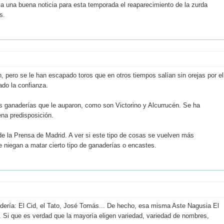
a una buena noticia para esta temporada el reaparecimiento de la zurda
s.
 pero se le han escapado toros que en otros tiempos salían sin orejas por el
ado la confianza.
s ganaderías que le auparon, como son Victorino y Alcurrucén. Se ha
ena predisposición.
 de la Prensa de Madrid. A ver si este tipo de cosas se vuelven más
e niegan a matar cierto tipo de ganaderías o encastes.
ería: El Cid, el Tato, José Tomás... De hecho, esa misma Aste Nagusia El
la. Si que es verdad que la mayoría eligen variedad, variedad de nombres,