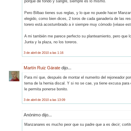
porque de fondo y sangre, siempre es lo mismo.
Pero Bilbao tienes sus reglas, y lo que no puede hacer Manzana
elegido, como bien dices, 2 toros de cada ganadería de las re
torero está acostumbrado a ir siempre muy cómodo (véase este
A mi también me parece perfecto su planteamiento, pero que lo
Junta y la plaza, no los toreros.
3 de abril de 2010 a las 1:16
Martín Ruiz Gárate
dijo...
Para mí que, después de montar el numerito del rejoneador por 
tema de la hernia discal. Y si no se cae, ya tiene excusa para 
le permita ponerse bonito.
3 de abril de 2010 a las 13:09
Anónimo dijo...
Manzanares es mucho peor que su padre que a es decir; cortito