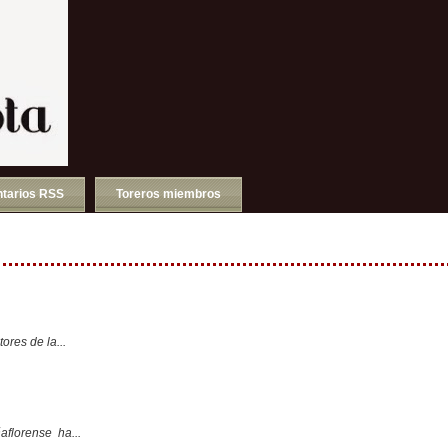
tarios RSS
Toreros miembros
ores de la...
aflorense ha...