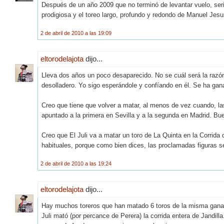
Después de un año 2009 que no terminó de levantar vuelo, seri
prodigiosa y el toreo largo, profundo y redondo de Manuel Jesu
2 de abril de 2010 a las 19:09
eltorodelajota
dijo...
Lleva dos años un poco desaparecido. No se cuál será la razón,
desolladero. Yo sigo esperándole y confíando en él. Se ha gan
Creo que tiene que volver a matar, al menos de vez cuando, la
apuntado a la primera en Sevilla y a la segunda en Madrid. Bu
Creo que El Juli va a matar un toro de La Quinta en la Corrida
habituales, porque como bien dices, las proclamadas figuras s
2 de abril de 2010 a las 19:24
eltorodelajota
dijo...
Hay muchos toreros que han matado 6 toros de la misma ganad
Juli mató (por percance de Perera) la corrida entera de Jandil