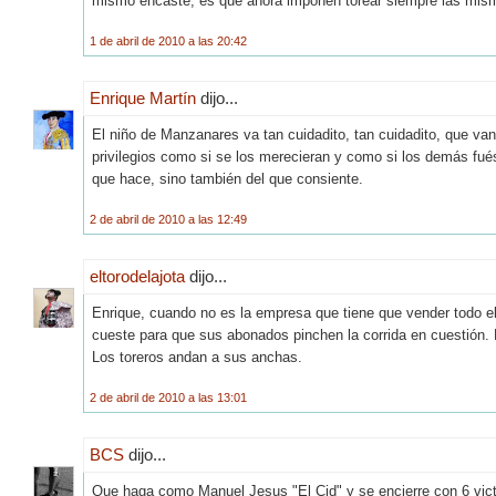
mismo encaste, es que ahora imponen torear siempre las mism
1 de abril de 2010 a las 20:42
Enrique Martín
dijo...
El niño de Manzanares va tan cuidadito, tan cuidadito, que van 
privilegios como si se los merecieran y como si los demás fu
que hace, sino también del que consiente.
2 de abril de 2010 a las 12:49
eltorodelajota
dijo...
Enrique, cuando no es la empresa que tiene que vender todo el 
cueste para que sus abonados pinchen la corrida en cuestión. 
Los toreros andan a sus anchas.
2 de abril de 2010 a las 13:01
BCS
dijo...
Que haga como Manuel Jesus "El Cid" y se encierre con 6 victo