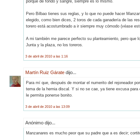
porque de fondo y sangre, siempre es lo mismo.
Pero Bilbao tienes sus reglas, y lo que no puede hacer Manzana
elegido, como bien dices, 2 toros de cada ganadería de las re
torero está acostumbrado a ir siempre muy cómodo (véase este
A mi también me parece perfecto su planteamiento, pero que lo
Junta y la plaza, no los toreros.
3 de abril de 2010 a las 1:16
Martín Ruiz Gárate
dijo...
Para mí que, después de montar el numerito del rejoneador por 
tema de la hernia discal. Y si no se cae, ya tiene excusa para 
le permita ponerse bonito.
3 de abril de 2010 a las 13:09
Anónimo dijo...
Manzanares es mucho peor que su padre que a es decir; cortito