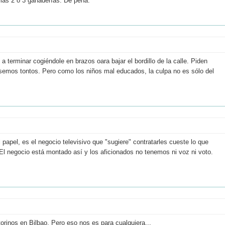
as 2 o 3 ganaderías. De pena.
a terminar cogiéndole en brazos oara bajar el bordillo de la calle. Piden
ésemos tontos. Pero como los niños mal educados, la culpa no es sólo del
papel, es el negocio televisivo que "sugiere" contratarles cueste lo que
El negocio está montado así y los aficionados no tenemos ni voz ni voto.
rinos en Bilbao. Pero eso nos es para cualquiera...