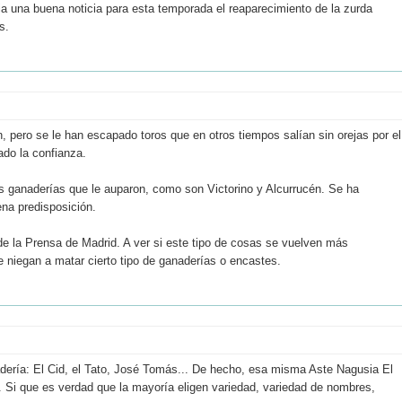
a una buena noticia para esta temporada el reaparecimiento de la zurda
s.
 pero se le han escapado toros que en otros tiempos salían sin orejas por el
ado la confianza.
s ganaderías que le auparon, como son Victorino y Alcurrucén. Se ha
ena predisposición.
 de la Prensa de Madrid. A ver si este tipo de cosas se vuelven más
e niegan a matar cierto tipo de ganaderías o encastes.
ería: El Cid, el Tato, José Tomás... De hecho, esa misma Aste Nagusia El
la. Si que es verdad que la mayoría eligen variedad, variedad de nombres,