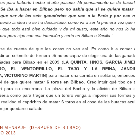
s para haberlo hecho el año pasado. Mi pensamiento es de hacerl
.
Se iba a hacer en Bilbao pero no sabía que si se quiere matar 
e que ser de las seis ganaderías que van a la Feria y por eso n
nto la idea no se ha descartado, como va a ser la primera vez que
ro que todo esté bien cuidado y de mi gusto, este año no nos lo 
ra pero sigo con esa intención y sería en Bilbao o Sevilla."
se da cuenta de que las cosas no van así. Es como ir a comer 
dir un solomillo de ternera. Si no es capaz de elegir una de las ganad
ñadas para Bilbao en el 2009 (L
A QUINTA, HNOS. GARCIA JIME
RO, EL VENTORRILLO, EL TAJO Y LA REINA, JANDIL
, VICTORINO MARTIN
) para matar una corrida en solitario, entonce
rol de que quiere
matar 6 toros en Bilbao
. Creo intuir qué tipo de 
i para su encerrona. La plaza del Bocho y la afición de Bilbao 
 seria como para tragar que un torero venga a imponer sus formas 
 realidad el caprichito de matar 6 toros en el coso de las butacas azu
mejor quedarse callado.
UN MENSAJE. (DESPUÉS DE BILBAO)
O 2013