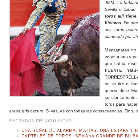
JMM. Lo hablamo
Sevilla o Bilbao
toros allí tien
hicimos.
De mome
seis toros quie
planteado por aho
Manzanares no 
vegetariano y pe
que había rese
FUENTE YMB
TORRESTRELLA
no se tire el fa
quería Jose Mar
suficientemente
toros para hacer
arena gris oscuro. Si vas, es con todas las consecuencias. Sino, 
ENTRADAS RELACIONADAS:
UNA SEÑAL DE ALARMA, MATÍAS, UNA ESTAFA Y 
CARTELES DE TOROS. SEMANA GRANDE DE BILBA