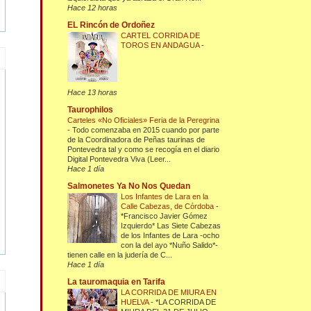
Hace 12 horas
EL Rincón de Ordoñez
CARTEL CORRIDA DE
TOROS EN ANDAGUA
-
Hace 13 horas
Taurophilos
Carteles «No Oficiales» Feria de la Peregrina
-
Todo comenzaba en 2015 cuando por parte
de la Coordinadora de Peñas taurinas de
Pontevedra tal y como se recogía en el diario
Digital Pontevedra Viva (Leer...
Hace 1 día
Salmonetes Ya No Nos Quedan
Los Infantes de Lara en la
Calle Cabezas, de Córdoba
-
*Francisco Javier Gómez
Izquierdo* Las Siete Cabezas
de los Infantes de Lara -ocho
con la del ayo *Nuño Salido*-
tienen calle en la judería de C...
Hace 1 día
La tauromaquia en Tarifa
LA CORRIDA DE MIURA EN
HUELVA
-
*LA CORRIDA DE