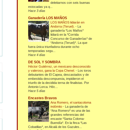
deleitarnos con seis buenas
estocadas ya q...
Hace 3 días
Ganadería LOS MAÑOS
LOS MAÑOS lidiarán en
Andorra (Teruel).
-
La
ganadería *Los Maños*
lidiará en la *Corrida
Concurso de Ganaderías* de
*Andorra (Teruel)*. La que
fuera única triunfadora durante ocho
temporadas segu...
Hace 4 días
DE SOL Y SOMBRA
Héctor Gutiérrez, un mexicano desconocido
y valeroso, gana la Copa Chenel.
-
Los toros
debutantes de El Capea, descastados y de
embestida descompuesta, impidieron el
triunfo de la decidida terna de finalistas. Por
Antonio Lorca. Héc...
Hace 5 días
Encastes Bravos
Ana Romero, el santacoloma
indómito
-
La ganadería de
*Ana Romero* es una de las
grandes referencias del
encaste *Santa Coloma-
Buendía*. En la finca *Las
Cobatillas*, en Alcalá de los Gazules...