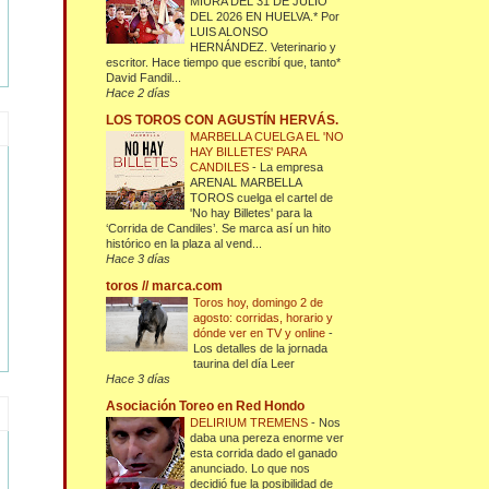
MIURA DEL 31 DE JULIO
DEL 2026 EN HUELVA.* Por
LUIS ALONSO
HERNÁNDEZ. Veterinario y
escritor. Hace tiempo que escribí que, tanto*
David Fandil...
Hace 2 días
LOS TOROS CON AGUSTÍN HERVÁS.
MARBELLA CUELGA EL 'NO
HAY BILLETES' PARA
CANDILES
-
La empresa
ARENAL MARBELLA
TOROS cuelga el cartel de
'No hay Billetes' para la
‘Corrida de Candiles’. Se marca así un hito
histórico en la plaza al vend...
Hace 3 días
toros // marca.com
Toros hoy, domingo 2 de
agosto: corridas, horario y
dónde ver en TV y online
-
Los detalles de la jornada
taurina del día Leer
Hace 3 días
Asociación Toreo en Red Hondo
DELIRIUM TREMENS
-
Nos
daba una pereza enorme ver
esta corrida dado el ganado
anunciado. Lo que nos
decidió fue la posibilidad de