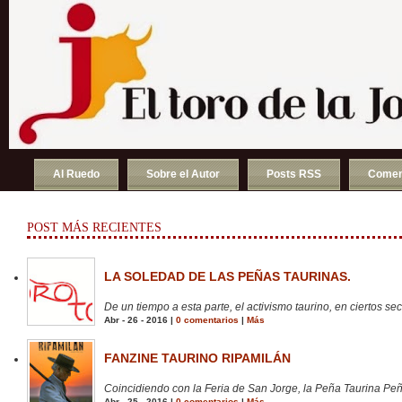
Al Ruedo
Sobre el Autor
Posts RSS
Comen
POST MÁS RECIENTES
LA SOLEDAD DE LAS PEÑAS TAURINAS.
De un tiempo a esta parte, el activismo taurino, en ciertos sect
Abr - 26 - 2016 |
0 comentarios
|
Más
FANZINE TAURINO RIPAMILÁN
Coincidiendo con la Feria de San Jorge, la Peña Taurina Peñ
Abr - 25 - 2016 |
0 comentarios
|
Más