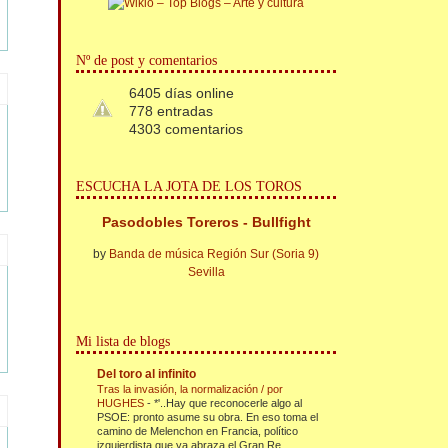
Nº de post y comentarios
6405 días online
778 entradas
4303 comentarios
ESCUCHA LA JOTA DE LOS TOROS
Pasodobles Toreros - Bullfight
by
Banda de música Región Sur (Soria 9)
Sevilla
Mi lista de blogs
Del toro al infinito
Tras la invasión, la normalización / por
HUGHES
-
*'..Hay que reconocerle algo al
PSOE: pronto asume su obra. En eso toma el
camino de Melenchon en Francia, político
izquierdista que ya abraza el Gran Re...