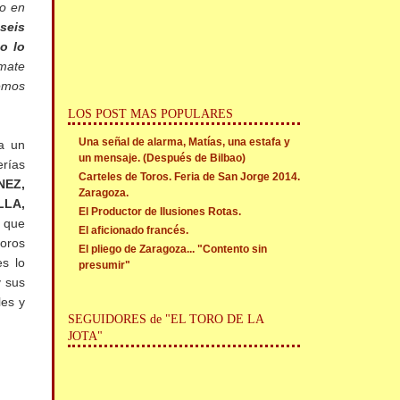
o en
seis
o lo
 mate
hemos
LOS POST MAS POPULARES
Una señal de alarma, Matías, una estafa y
a un
un mensaje. (Después de Bilbao)
erías
Carteles de Toros. Feria de San Jorge 2014.
NEZ,
Zaragoza.
LA,
El Productor de Ilusiones Rotas.
s que
El aficionado francés.
toros
El pliego de Zaragoza... "Contento sin
es lo
presumir"
y sus
les y
SEGUIDORES de "EL TORO DE LA
JOTA"