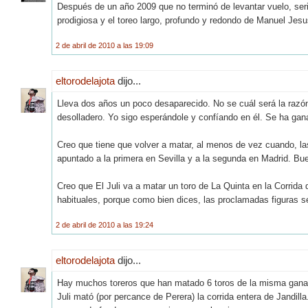
Después de un año 2009 que no terminó de levantar vuelo, seri
prodigiosa y el toreo largo, profundo y redondo de Manuel Jesu
2 de abril de 2010 a las 19:09
eltorodelajota
dijo...
Lleva dos años un poco desaparecido. No se cuál será la razón,
desolladero. Yo sigo esperándole y confíando en él. Se ha gan
Creo que tiene que volver a matar, al menos de vez cuando, la
apuntado a la primera en Sevilla y a la segunda en Madrid. Bu
Creo que El Juli va a matar un toro de La Quinta en la Corrida
habituales, porque como bien dices, las proclamadas figuras s
2 de abril de 2010 a las 19:24
eltorodelajota
dijo...
Hay muchos toreros que han matado 6 toros de la misma ganad
Juli mató (por percance de Perera) la corrida entera de Jandil