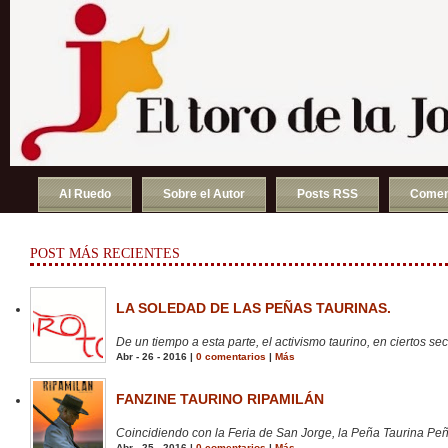
Al Ruedo
Sobre el Autor
Posts RSS
Comen
POST MÁS RECIENTES
LA SOLEDAD DE LAS PEÑAS TAURINAS.
De un tiempo a esta parte, el activismo taurino, en ciertos sect
Abr - 26 - 2016 |
0 comentarios
|
Más
FANZINE TAURINO RIPAMILÁN
Coincidiendo con la Feria de San Jorge, la Peña Taurina Peñ
Abr - 25 - 2016 |
0 comentarios
|
Más