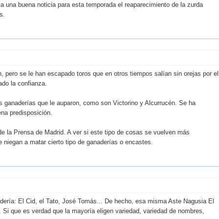
a una buena noticia para esta temporada el reaparecimiento de la zurda
s.
 pero se le han escapado toros que en otros tiempos salían sin orejas por el
ado la confianza.
s ganaderías que le auparon, como son Victorino y Alcurrucén. Se ha
ena predisposición.
 de la Prensa de Madrid. A ver si este tipo de cosas se vuelven más
e niegan a matar cierto tipo de ganaderías o encastes.
ería: El Cid, el Tato, José Tomás... De hecho, esa misma Aste Nagusia El
la. Si que es verdad que la mayoría eligen variedad, variedad de nombres,