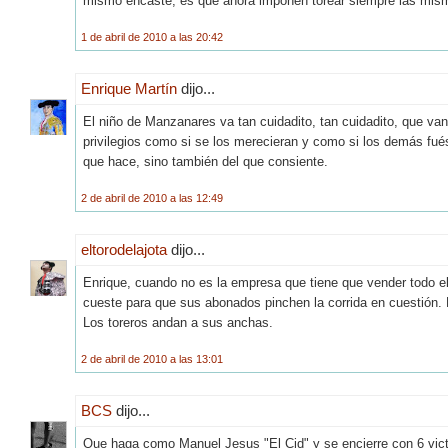
mismo encaste, es que ahora imponen torear siempre las mism
1 de abril de 2010 a las 20:42
Enrique Martín
dijo...
El niño de Manzanares va tan cuidadito, tan cuidadito, que van 
privilegios como si se los merecieran y como si los demás fu
que hace, sino también del que consiente.
2 de abril de 2010 a las 12:49
eltorodelajota
dijo...
Enrique, cuando no es la empresa que tiene que vender todo el 
cueste para que sus abonados pinchen la corrida en cuestión. 
Los toreros andan a sus anchas.
2 de abril de 2010 a las 13:01
BCS
dijo...
Que haga como Manuel Jesus "El Cid" y se encierre con 6 victo