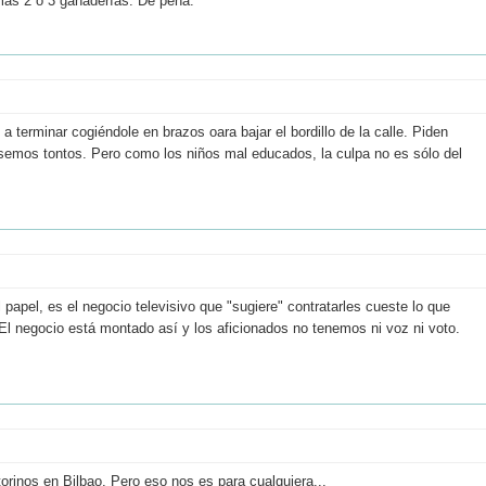
as 2 o 3 ganaderías. De pena.
a terminar cogiéndole en brazos oara bajar el bordillo de la calle. Piden
ésemos tontos. Pero como los niños mal educados, la culpa no es sólo del
papel, es el negocio televisivo que "sugiere" contratarles cueste lo que
El negocio está montado así y los aficionados no tenemos ni voz ni voto.
rinos en Bilbao. Pero eso nos es para cualquiera...