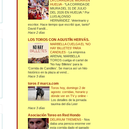
LA CORRIDA DE MIURA EN
HUELVA
-
*LA CORRIDA DE
MIURA DEL 31 DE JULIO
DEL 2026 EN HUELVA.* Por
LUIS ALONSO
HERNÁNDEZ. Veterinario y
escritor. Hace tiempo que escribí que, tanto*
David Fandil...
Hace 2 días
LOS TOROS CON AGUSTÍN HERVÁS.
MARBELLA CUELGA EL 'NO
HAY BILLETES' PARA
CANDILES
-
La empresa
ARENAL MARBELLA
TOROS cuelga el cartel de
'No hay Billetes' para la
‘Corrida de Candiles’. Se marca así un hito
histórico en la plaza al vend...
Hace 3 días
toros // marca.com
Toros hoy, domingo 2 de
agosto: corridas, horario y
dónde ver en TV y online
-
Los detalles de la jornada
taurina del día Leer
Hace 3 días
Asociación Toreo en Red Hondo
DELIRIUM TREMENS
-
Nos
daba una pereza enorme ver
esta corrida dado el ganado