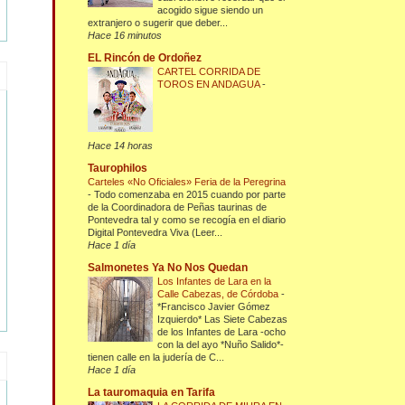
acogido sigue siendo un
extranjero o sugerir que deber...
Hace 16 minutos
EL Rincón de Ordoñez
CARTEL CORRIDA DE
TOROS EN ANDAGUA
-
Hace 14 horas
Taurophilos
Carteles «No Oficiales» Feria de la Peregrina
-
Todo comenzaba en 2015 cuando por parte
de la Coordinadora de Peñas taurinas de
Pontevedra tal y como se recogía en el diario
Digital Pontevedra Viva (Leer...
Hace 1 día
Salmonetes Ya No Nos Quedan
Los Infantes de Lara en la
Calle Cabezas, de Córdoba
-
*Francisco Javier Gómez
Izquierdo* Las Siete Cabezas
de los Infantes de Lara -ocho
con la del ayo *Nuño Salido*-
tienen calle en la judería de C...
Hace 1 día
La tauromaquia en Tarifa