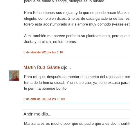
porque de fondo y sangre, siempre es lo mismo.
Pero Bilbao tienes sus reglas, y lo que no puede hacer Manzana
elegido, como bien dices, 2 toros de cada ganadería de las re
torero está acostumbrado a ir siempre muy cómodo (véase este
A mi también me parece perfecto su planteamiento, pero que lo
Junta y la plaza, no los toreros.
3 de abril de 2010 a las 1:16
Martín Ruiz Gárate
dijo...
Para mí que, después de montar el numerito del rejoneador por 
tema de la hernia discal. Y si no se cae, ya tiene excusa para 
le permita ponerse bonito.
3 de abril de 2010 a las 13:09
Anónimo dijo...
Manzanares es mucho peor que su padre que a es decir; cortito