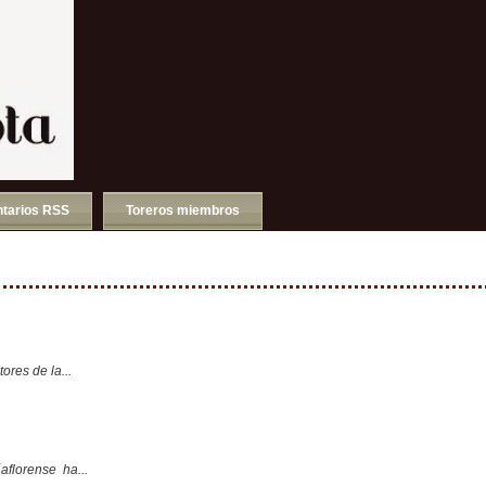
tarios RSS
Toreros miembros
ores de la...
aflorense ha...