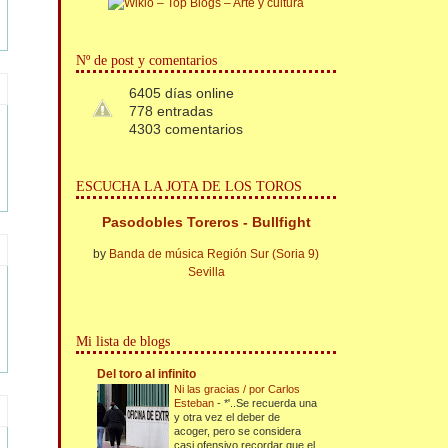
Nº de post y comentarios
6405 días online
778 entradas
4303 comentarios
ESCUCHA LA JOTA DE LOS TOROS
Pasodobles Toreros - Bullfight
by
Banda de música Región Sur (Soria 9)
Sevilla
Mi lista de blogs
Del toro al infinito
Ni las gracias / por Carlos
Esteban
-
*'..Se recuerda una
y otra vez el deber de
acoger, pero se considera
casi ofensivo recordar que el