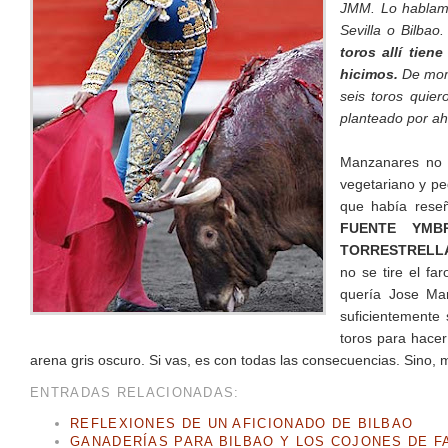
JMM. Lo hablamo
Sevilla o Bilbao
toros allí tien
hicimos.
De mome
seis toros quie
planteado por aho
Manzanares no 
vegetariano y pe
que había rese
FUENTE YMB
TORRESTRELLA
no se tire el fa
quería Jose Mar
suficientemente
toros para hacer
arena gris oscuro. Si vas, es con todas las consecuencias. Sino, 
ENTRADAS RELACIONADAS:
REFLEXIONES DE UN AFICIONADO DE BILBAO
GANADERÍAS PARA BILBAO Y LOS COJONES DE F