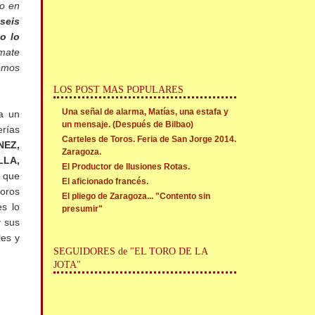
o en
seis
o lo
 mate
hemos
LOS POST MAS POPULARES
Una señal de alarma, Matías, una estafa y
a un
un mensaje. (Después de Bilbao)
erías
Carteles de Toros. Feria de San Jorge 2014.
NEZ,
Zaragoza.
LA,
El Productor de Ilusiones Rotas.
s que
El aficionado francés.
toros
El pliego de Zaragoza... "Contento sin
es lo
presumir"
y sus
les y
SEGUIDORES de "EL TORO DE LA
JOTA"