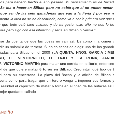
s para haberlo hecho el año pasado. Mi pensamiento es de hacerl
.
Se iba a hacer en Bilbao pero no sabía que si se quiere matar 
e que ser de las seis ganaderías que van a la Feria y por eso n
nto la idea no se ha descartado, como va a ser la primera vez que
ro que todo esté bien cuidado y de mi gusto, este año no nos lo 
ra pero sigo con esa intención y sería en Bilbao o Sevilla."
se da cuenta de que las cosas no van así. Es como ir a comer 
dir un solomillo de ternera. Si no es capaz de elegir una de las ganad
ñadas para Bilbao en el 2009 (L
A QUINTA, HNOS. GARCIA JIME
RO, EL VENTORRILLO, EL TAJO Y LA REINA, JANDIL
, VICTORINO MARTIN
) para matar una corrida en solitario, entonce
rol de que quiere
matar 6 toros en Bilbao
. Creo intuir qué tipo de 
i para su encerrona. La plaza del Bocho y la afición de Bilbao 
 seria como para tragar que un torero venga a imponer sus formas 
 realidad el caprichito de matar 6 toros en el coso de las butacas azu
mejor quedarse callado.
ANDIÑO