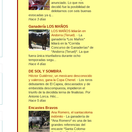
anunciado. Lo que nos
decidió fue la posibilidad de
deleitarnos con seis buenas
estocadas ya q...
Hace 3 días
Ganadería LOS MAÑOS
LOS MAÑOS lidiarán en
Andorra (Teruel).
-
La
ganadería *Los Maños*
lidiará en la *Corrida
Concurso de Ganaderías* de
*Andorra (Teruel)*. La que
fuera única triunfadora durante ocho
temporadas segu...
Hace 4 días
DE SOL Y SOMBRA
Héctor Gutiérrez, un mexicano desconocido
y valeroso, gana la Copa Chenel.
-
Los toros
debutantes de El Capea, descastados y de
embestida descompuesta, impidieron el
triunfo de la decidida terna de finalistas. Por
Antonio Lorca. Héc...
Hace 5 días
Encastes Bravos
Ana Romero, el santacoloma
indómito
-
La ganadería de
*Ana Romero* es una de las
grandes referencias del
encaste *Santa Coloma-