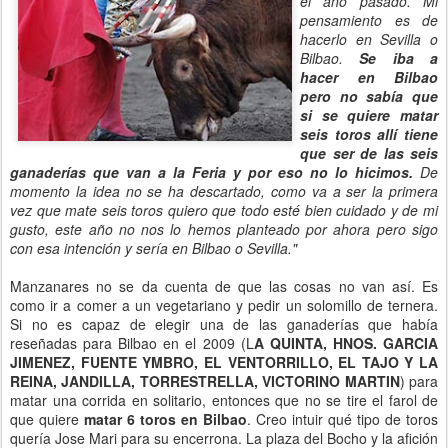
el año pasado. Mi
pensamiento es de
hacerlo en Sevilla o
Bilbao.
Se iba a
hacer en Bilbao
pero no sabía que
si se quiere matar
seis toros allí tiene
que ser de las seis
ganaderías que van a la Feria y por eso no lo hicimos.
De
momento la idea no se ha descartado, como va a ser la primera
vez que mate seis toros quiero que todo esté bien cuidado y de mi
gusto, este año no nos lo hemos planteado por ahora pero sigo
con esa intención y sería en Bilbao o Sevilla."
Manzanares no se da cuenta de que las cosas no van así. Es
como ir a comer a un vegetariano y pedir un solomillo de ternera.
Si no es capaz de elegir una de las ganaderías que había
reseñadas para Bilbao en el 2009 (L
A QUINTA, HNOS. GARCIA
JIMENEZ, FUENTE YMBRO, EL VENTORRILLO, EL TAJO Y LA
REINA, JANDILLA, TORRESTRELLA, VICTORINO MARTIN
) para
matar una corrida en solitario, entonces que no se tire el farol de
que quiere
matar 6 toros en Bilbao
. Creo intuir qué tipo de toros
quería Jose Mari para su encerrona. La plaza del Bocho y la afición