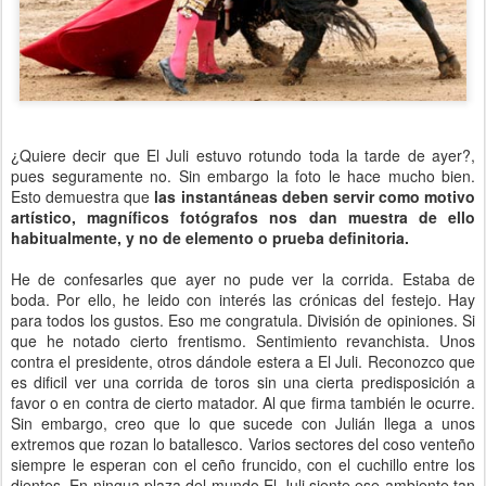
¿Quiere decir que El Juli estuvo rotundo toda la tarde de ayer?,
pues seguramente no. Sin embargo la foto le hace mucho bien.
Esto demuestra que
las instantáneas deben servir como motivo
artístico, magníficos fotógrafos nos dan muestra de ello
habitualmente, y no de elemento o prueba definitoria.
He de confesarles que ayer no pude ver la corrida. Estaba de
boda. Por ello, he leido con interés las crónicas del festejo. Hay
para todos los gustos. Eso me congratula. División de opiniones. Si
que he notado cierto frentismo. Sentimiento revanchista. Unos
contra el presidente, otros dándole estera a El Juli. Reconozco que
es dificil ver una corrida de toros sin una cierta predisposición a
favor o en contra de cierto matador. Al que firma también le ocurre.
Sin embargo, creo que lo que sucede con Julián llega a unos
extremos que rozan lo batallesco. Varios sectores del coso venteño
siempre le esperan con el ceño fruncido, con el cuchillo entre los
dientes. En ningua plaza del mundo El Juli siente ese ambiente tan