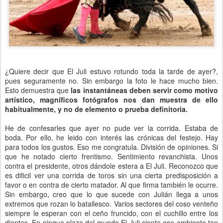
¿Quiere decir que El Juli estuvo rotundo toda la tarde de ayer?,
pues seguramente no. Sin embargo la foto le hace mucho bien.
Esto demuestra que
las instantáneas deben servir como motivo
artístico, magníficos fotógrafos nos dan muestra de ello
habitualmente, y no de elemento o prueba definitoria.
He de confesarles que ayer no pude ver la corrida. Estaba de
boda. Por ello, he leido con interés las crónicas del festejo. Hay
para todos los gustos. Eso me congratula. División de opiniones. Si
que he notado cierto frentismo. Sentimiento revanchista. Unos
contra el presidente, otros dándole estera a El Juli. Reconozco que
es dificil ver una corrida de toros sin una cierta predisposición a
favor o en contra de cierto matador. Al que firma también le ocurre.
Sin embargo, creo que lo que sucede con Julián llega a unos
extremos que rozan lo batallesco. Varios sectores del coso venteño
siempre le esperan con el ceño fruncido, con el cuchillo entre los
dientes. En ningua plaza del mundo El Juli siente ese ambiente tan