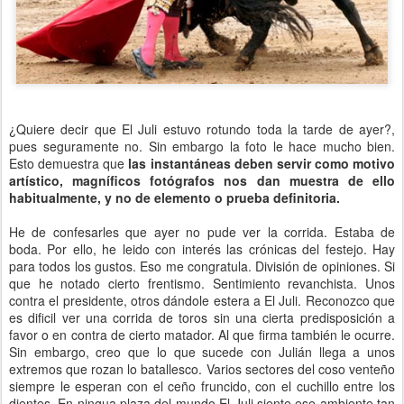
¿Quiere decir que El Juli estuvo rotundo toda la tarde de ayer?,
pues seguramente no. Sin embargo la foto le hace mucho bien.
Esto demuestra que
las instantáneas deben servir como motivo
artístico, magníficos fotógrafos nos dan muestra de ello
habitualmente, y no de elemento o prueba definitoria.
He de confesarles que ayer no pude ver la corrida. Estaba de
boda. Por ello, he leido con interés las crónicas del festejo. Hay
para todos los gustos. Eso me congratula. División de opiniones. Si
que he notado cierto frentismo. Sentimiento revanchista. Unos
contra el presidente, otros dándole estera a El Juli. Reconozco que
es dificil ver una corrida de toros sin una cierta predisposición a
favor o en contra de cierto matador. Al que firma también le ocurre.
Sin embargo, creo que lo que sucede con Julián llega a unos
extremos que rozan lo batallesco. Varios sectores del coso venteño
siempre le esperan con el ceño fruncido, con el cuchillo entre los
dientes. En ningua plaza del mundo El Juli siente ese ambiente tan