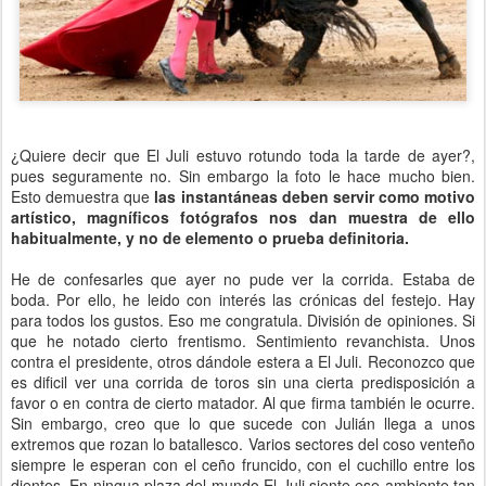
¿Quiere decir que El Juli estuvo rotundo toda la tarde de ayer?,
pues seguramente no. Sin embargo la foto le hace mucho bien.
Esto demuestra que
las instantáneas deben servir como motivo
artístico, magníficos fotógrafos nos dan muestra de ello
habitualmente, y no de elemento o prueba definitoria.
He de confesarles que ayer no pude ver la corrida. Estaba de
boda. Por ello, he leido con interés las crónicas del festejo. Hay
para todos los gustos. Eso me congratula. División de opiniones. Si
que he notado cierto frentismo. Sentimiento revanchista. Unos
contra el presidente, otros dándole estera a El Juli. Reconozco que
es dificil ver una corrida de toros sin una cierta predisposición a
favor o en contra de cierto matador. Al que firma también le ocurre.
Sin embargo, creo que lo que sucede con Julián llega a unos
extremos que rozan lo batallesco. Varios sectores del coso venteño
siempre le esperan con el ceño fruncido, con el cuchillo entre los
dientes. En ningua plaza del mundo El Juli siente ese ambiente tan