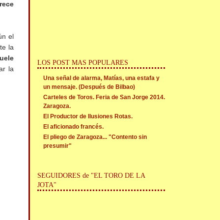
rece
ún el
te la
suele
LOS POST MAS POPULARES
ar la
Una señal de alarma, Matías, una estafa y
un mensaje. (Después de Bilbao)
Carteles de Toros. Feria de San Jorge 2014.
Zaragoza.
El Productor de Ilusiones Rotas.
El aficionado francés.
El pliego de Zaragoza... "Contento sin
presumir"
SEGUIDORES de "EL TORO DE LA
JOTA"