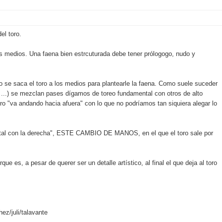
el toro.
s medios. Una faena bien estrcuturada debe tener prólogogo, nudo y
ro se saca el toro a los medios para plantearle la faena. Como suele suceder
 ...) se mezclan pases dígamos de toreo fundamental con otros de alto
ero "va andando hacia afuera" con lo que no podríamos tan siquiera alegar lo
ental con la derecha", ESTE CAMBIO DE MANOS, en el que el toro sale por
e es, a pesar de querer ser un detalle artístico, al final el que deja al toro
ez/juli/talavante