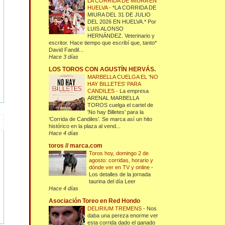
LA CORRIDA DE MIURA EN
HUELVA
-
*LA CORRIDA DE
MIURA DEL 31 DE JULIO
DEL 2026 EN HUELVA.* Por
LUIS ALONSO
HERNÁNDEZ. Veterinario y
escritor. Hace tiempo que escribí que, tanto*
David Fandil...
Hace 3 días
LOS TOROS CON AGUSTÍN HERVÁS.
MARBELLA CUELGA EL 'NO
HAY BILLETES' PARA
CANDILES
-
La empresa
ARENAL MARBELLA
TOROS cuelga el cartel de
'No hay Billetes' para la
‘Corrida de Candiles’. Se marca así un hito
histórico en la plaza al vend...
Hace 4 días
toros // marca.com
Toros hoy, domingo 2 de
agosto: corridas, horario y
dónde ver en TV y online
-
Los detalles de la jornada
taurina del día Leer
Hace 4 días
Asociación Toreo en Red Hondo
DELIRIUM TREMENS
-
Nos
daba una pereza enorme ver
esta corrida dado el ganado