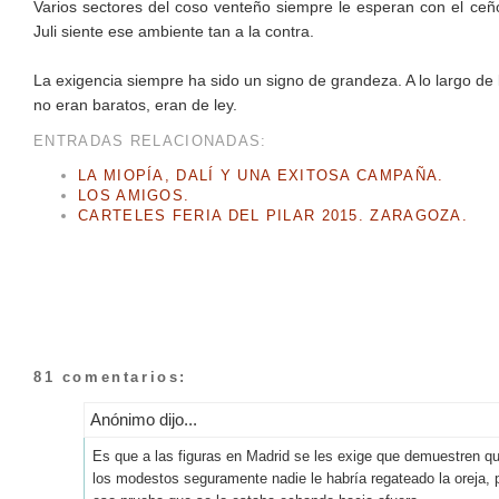
Varios sectores del coso venteño siempre le esperan con el ceño 
Juli siente ese ambiente tan a la contra.
La exigencia siempre ha sido un signo de grandeza. A lo largo de la 
no eran baratos, eran de ley.
ENTRADAS RELACIONADAS:
LA MIOPÍA, DALÍ Y UNA EXITOSA CAMPAÑA.
LOS AMIGOS.
CARTELES FERIA DEL PILAR 2015. ZARAGOZA.
81 comentarios:
Anónimo dijo...
Es que a las figuras en Madrid se les exige que demuestren que 
los modestos seguramente nadie le habría regateado la oreja, pe