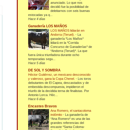
anunciado. Lo que nos
decidió fue la posibilidad de
deleitarnos con seis buenas
estocadas ya q...
Hace 4 días
Ganadería LOS MAÑOS
LOS MAÑOS lidiarán en
Andorra (Teruel).
-
La
ganadería *Los Maños*
lidiará en la *Corrida
Concurso de Ganaderías* de
*Andorra (Teruel)*. La que
fuera única triunfadora durante ocho
temporadas segu...
Hace 5 días
DE SOL Y SOMBRA
Héctor Gutiérrez, un mexicano desconocido
y valeroso, gana la Copa Chenel.
-
Los toros
debutantes de El Capea, descastados y de
embestida descompuesta, impidieron el
triunfo de la decidida terna de finalistas. Por
Antonio Lorca. Héc...
Hace 6 días
Encastes Bravos
Ana Romero, el santacoloma
indómito
-
La ganadería de
*Ana Romero* es una de las
grandes referencias del
encaste *Santa Coloma-