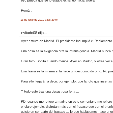
eso prueba que se lo estaba echando hacia afuera.
Román.
13 de junio de 2010 a las 20:04
invitado08 dijo...
Ayer estuve en Madrid. El presidente incumplió el Reglamento.
Una cosa es la exigencia otra la intransigencia. Madrid nunca 
Gran foto. Bonita cuando menos. Ayer en Madrid, y otras veces,
Esa faena es la misma si la hace un desconocido o no. No pued
Para ello llegarán a decir, por ejemplo, que la foto que inserta
Y todo esto tras una desastrosa feria ...
PD: cuando me refiero a madrid en este comentario me refiero a 
el claro ejemplo, disfrutan más con el fracaso que con el triu
quisieron ser parte del fracaso ... lo que hablábamos hace unos