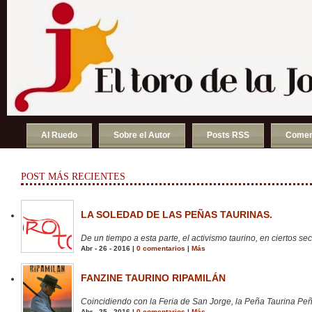
Al Ruedo
Sobre el Autor
Posts RSS
Comen
POST MÁS RECIENTES
LA SOLEDAD DE LAS PEÑAS TAURINAS.
De un tiempo a esta parte, el activismo taurino, en ciertos sect
Abr - 26 - 2016 |
0 comentarios
|
Más
FANZINE TAURINO RIPAMILÁN
Coincidiendo con la Feria de San Jorge, la Peña Taurina Peñ
Abr - 25 - 2016 |
0 comentarios
|
Más