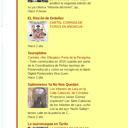
justificó la segunda edición de
su ya clásica “Historia del toreo”, qu...
Hace 4 horas
EL Rincón de Ordoñez
CARTEL CORRIDA DE
TOROS EN ANDAGUA
-
Hace 1 día
Taurophilos
Carteles «No Oficiales» Feria de la Peregrina
-
Todo comenzaba en 2015 cuando por parte
de la Coordinadora de Peñas taurinas de
Pontevedra tal y como se recogía en el diario
Digital Pontevedra Viva (Leer...
Hace 1 día
Salmonetes Ya No Nos Quedan
Los Infantes de Lara en la
Calle Cabezas, de Córdoba
-
*Francisco Javier Gómez
Izquierdo* Las Siete Cabezas
de los Infantes de Lara -ocho
con la del ayo *Nuño Salido*-
tienen calle en la judería de C...
Hace 1 día
La tauromaquia en Tarifa