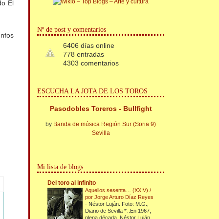
do El
Nº de post y comentarios
unfos
6406 días online
778 entradas
4303 comentarios
ESCUCHA LA JOTA DE LOS TOROS
Pasodobles Toreros - Bullfight
by
Banda de música Región Sur (Soria 9)
Sevilla
Mi lista de blogs
Del toro al infinito
Aquellos sesenta… (XXIV) /
por Jorge Arturo Díaz Reyes
-
Néstor Luján. Foto: M.G.,
Diario de Sevilla *'..En 1967,
plena década, Néstor Luján