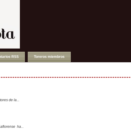
tarios RSS
Toreros miembros
ores de la...
aflorense ha...