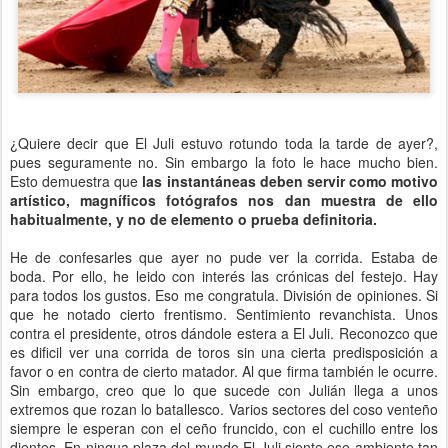
¿Quiere decir que El Juli estuvo rotundo toda la tarde de ayer?,
pues seguramente no. Sin embargo la foto le hace mucho bien.
Esto demuestra que
las instantáneas deben servir como motivo
artístico, magníficos fotógrafos nos dan muestra de ello
habitualmente, y no de elemento o prueba definitoria.
He de confesarles que ayer no pude ver la corrida. Estaba de
boda. Por ello, he leido con interés las crónicas del festejo. Hay
para todos los gustos. Eso me congratula. División de opiniones. Si
que he notado cierto frentismo. Sentimiento revanchista. Unos
contra el presidente, otros dándole estera a El Juli. Reconozco que
es dificil ver una corrida de toros sin una cierta predisposición a
favor o en contra de cierto matador. Al que firma también le ocurre.
Sin embargo, creo que lo que sucede con Julián llega a unos
extremos que rozan lo batallesco. Varios sectores del coso venteño
siempre le esperan con el ceño fruncido, con el cuchillo entre los
dientes. En ningua plaza del mundo El Juli siente ese ambiente tan