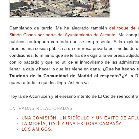
Cambiando de tercio. Me he alegrado también
del toque de a
Simón Casas por parte del Ayuntamiento de Alicante.
Me congra
públicos no traguen con todo que se les presenta. Si la explot
toros es una cesión pública a un empresa privada por medio de un
condiciones, lo mínimo que se le ha de exigir a la empresa adjud
con lo pactado y que no utilice el inmovilismo de las administr
llenar la caja y hacer lo que les viene en gana.
¿Que ha hecho e
Taurinos de la Comunidad de Madrid al respecto?¿Y la 
guana a todo lo que les llega. Así nos va.
Hoy la de Alcurrucén y el enésimo intento de El Cid de reencontra
ENTRADAS RELACIONADAS:
UNA COMISIÓN, UN RIDÍCULO Y UN ÉXITO DE AFL
LA MIOPÍA, DALÍ Y UNA EXITOSA CAMPAÑA.
LOS AMIGOS.