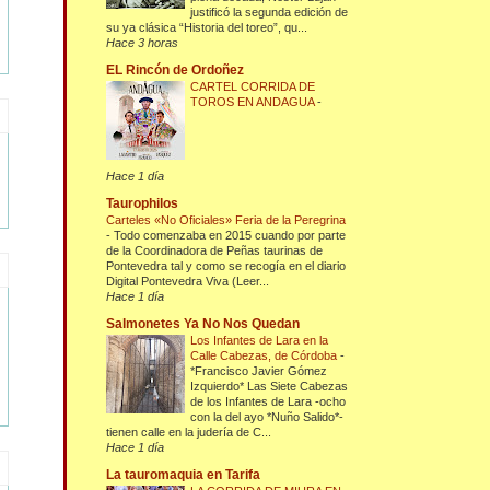
justificó la segunda edición de
su ya clásica “Historia del toreo”, qu...
Hace 3 horas
EL Rincón de Ordoñez
CARTEL CORRIDA DE
TOROS EN ANDAGUA
-
Hace 1 día
Taurophilos
Carteles «No Oficiales» Feria de la Peregrina
-
Todo comenzaba en 2015 cuando por parte
de la Coordinadora de Peñas taurinas de
Pontevedra tal y como se recogía en el diario
Digital Pontevedra Viva (Leer...
Hace 1 día
Salmonetes Ya No Nos Quedan
Los Infantes de Lara en la
Calle Cabezas, de Córdoba
-
*Francisco Javier Gómez
Izquierdo* Las Siete Cabezas
de los Infantes de Lara -ocho
con la del ayo *Nuño Salido*-
tienen calle en la judería de C...
Hace 1 día
La tauromaquia en Tarifa