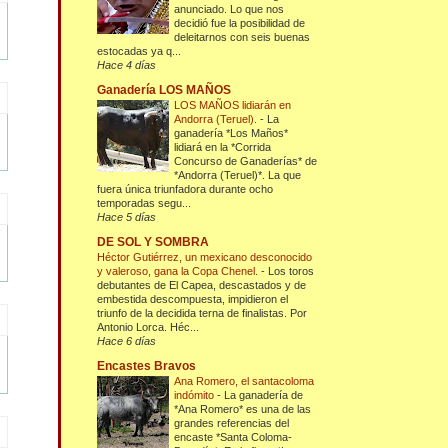
anunciado. Lo que nos
decidió fue la posibilidad de
deleitarnos con seis buenas
estocadas ya q...
Hace 4 días
Ganadería LOS MAÑOS
LOS MAÑOS lidiarán en
Andorra (Teruel).
-
La
ganadería *Los Maños*
lidiará en la *Corrida
Concurso de Ganaderías* de
*Andorra (Teruel)*. La que
fuera única triunfadora durante ocho
temporadas segu...
Hace 5 días
DE SOL Y SOMBRA
Héctor Gutiérrez, un mexicano desconocido
y valeroso, gana la Copa Chenel.
-
Los toros
debutantes de El Capea, descastados y de
embestida descompuesta, impidieron el
triunfo de la decidida terna de finalistas. Por
Antonio Lorca. Héc...
Hace 6 días
Encastes Bravos
Ana Romero, el santacoloma
indómito
-
La ganadería de
*Ana Romero* es una de las
grandes referencias del
encaste *Santa Coloma-