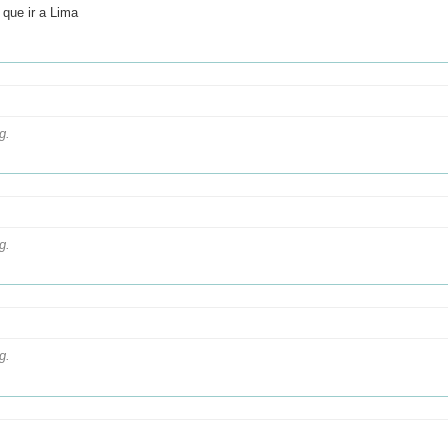
 que ir a Lima
g.
g.
g.