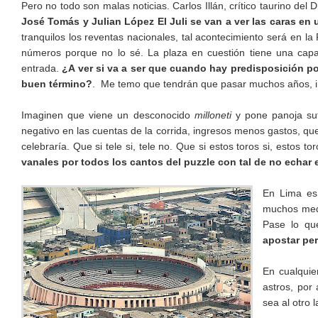
Pero no todo son malas noticias. Carlos Illán, crítico taurino de
José Tomás y Julian López El Juli se van a ver las caras en 
tranquilos los reventas nacionales, tal acontecimiento será en 
números porque no lo sé. La plaza en cuestión tiene una cap
entrada.
¿A ver si va a ser que cuando hay predisposición po
buen término?
. Me temo que tendrán que pasar muchos años, inc
Imaginen que viene un desconocido
milloneti
y pone panoja suf
negativo en las cuentas de la corrida, ingresos menos gastos, que
celebraría. Que si tele si, tele no. Que si estos toros si, estos 
vanales por todos los cantos del puzzle con tal de no echar 
En Lima es 
muchos medi
Pase lo que
apostar pe
En cualquie
astros, por
sea al otro 