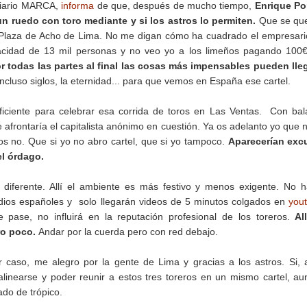
l Diario MARCA,
informa
de que, después de mucho tiempo,
Enrique Po
un ruedo con toro mediante y si los astros lo permiten.
Que se qu
la Plaza de Acho de Lima. No me digan cómo ha cuadrado el empresari
acidad de 13 mil personas y no veo yo a los limeños pagando 100
r todas las partes al final las cosas más impensables pueden lle
luso siglos, la eternidad... para que vemos en España ese cartel.
iciente para celebrar esa corrida de toros en Las Ventas. Con ba
 afrontaría el capitalista anónimo en cuestión. Ya os adelanto yo que 
toros no. Que si yo no abro cartel, que si yo tampoco.
Aparecerían exc
el órdago.
diferente. Allí el ambiente es más festivo y menos exigente. No 
os españoles y solo llegarán videos de 5 minutos colgados en
you
 pase, no influirá en la reputación profesional de los toreros.
Al
ro poco.
Andar por la cuerda pero con red debajo.
r caso, me alegro por la gente de Lima y gracias a los astros. Si, 
 alinearse y poder reunir a estos tres toreros en un mismo cartel, a
lado de trópico.