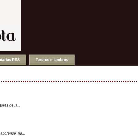
tarios RSS
Toreros miembros
ores de la...
aflorense ha...