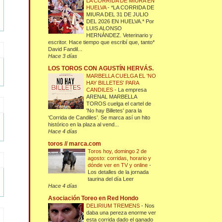
LA CORRIDA DE MIURA EN
HUELVA
-
*LA CORRIDA DE
MIURA DEL 31 DE JULIO
DEL 2026 EN HUELVA.* Por
LUIS ALONSO
HERNÁNDEZ. Veterinario y
escritor. Hace tiempo que escribí que, tanto*
David Fandil...
Hace 3 días
LOS TOROS CON AGUSTÍN HERVÁS.
MARBELLA CUELGA EL 'NO
HAY BILLETES' PARA
CANDILES
-
La empresa
ARENAL MARBELLA
TOROS cuelga el cartel de
'No hay Billetes' para la
‘Corrida de Candiles’. Se marca así un hito
histórico en la plaza al vend...
Hace 4 días
toros // marca.com
Toros hoy, domingo 2 de
agosto: corridas, horario y
dónde ver en TV y online
-
Los detalles de la jornada
taurina del día Leer
Hace 4 días
Asociación Toreo en Red Hondo
DELIRIUM TREMENS
-
Nos
daba una pereza enorme ver
esta corrida dado el ganado