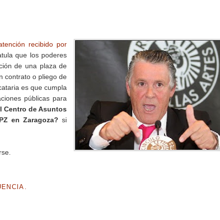
tención recibido por
tula que los poderes
ación de una plaza de
 contrato o pliego de
icataria es que cumpla
aciones públicas para
l Centro de Asuntos
DPZ en Zaragoza?
si
rse.
UENCIA.