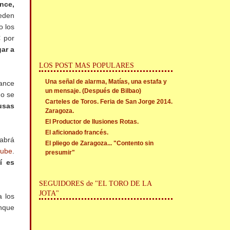
nce,
eden
o los
€ por
gar a
LOS POST MAS POPULARES
Una señal de alarma, Matías, una estafa y
lance
un mensaje. (Después de Bilbao)
no se
Carteles de Toros. Feria de San Jorge 2014.
usas
Zaragoza.
El Productor de Ilusiones Rotas.
El aficionado francés.
habrá
El pliego de Zaragoza... "Contento sin
tube
.
presumir"
lí es
SEGUIDORES de "EL TORO DE LA
JOTA"
a los
unque