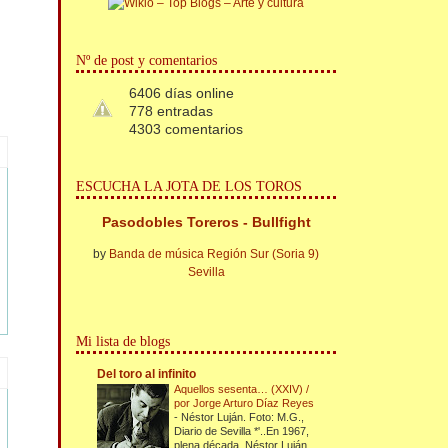
Nº de post y comentarios
6406 días online
778 entradas
4303 comentarios
ESCUCHA LA JOTA DE LOS TOROS
Pasodobles Toreros - Bullfight
by
Banda de música Región Sur (Soria 9)
Sevilla
Mi lista de blogs
Del toro al infinito
Aquellos sesenta… (XXIV) /
por Jorge Arturo Díaz Reyes
-
Néstor Luján. Foto: M.G.,
Diario de Sevilla *'..En 1967,
plena década, Néstor Luján