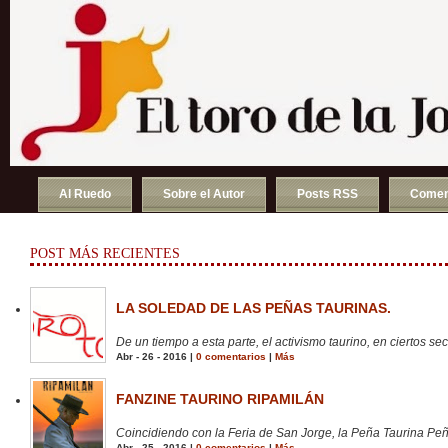
Al Ruedo
Sobre el Autor
Posts RSS
Comen
POST MÁS RECIENTES
LA SOLEDAD DE LAS PEÑAS TAURINAS.
De un tiempo a esta parte, el activismo taurino, en ciertos sect
Abr - 26 - 2016 |
0 comentarios
|
Más
FANZINE TAURINO RIPAMILÁN
Coincidiendo con la Feria de San Jorge, la Peña Taurina Peñ
Abr - 25 - 2016 |
0 comentarios
|
Más