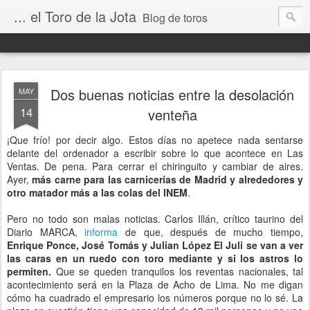
... el Toro de la Jota
Blog de toros
Dos buenas noticias entre la desolación
MAY
14
venteña
¡Que frío! por decir algo. Estos días no apetece nada sentarse
delante del ordenador a escribir sobre lo que acontece en Las
Ventas. De pena. Para cerrar el chiringuito y cambiar de aires.
Ayer,
más carne para las carnicerías de Madrid y alrededores y
otro matador más a las colas del INEM
.
Pero no todo son malas noticias. Carlos Illán, crítico taurino del
Diario MARCA,
informa
de que, después de mucho tiempo,
Enrique Ponce, José Tomás y Julian López El Juli se van a ver
las caras en un ruedo con toro mediante y si los astros lo
permiten.
Que se queden tranquilos los reventas nacionales, tal
acontecimiento será en la Plaza de Acho de Lima. No me digan
cómo ha cuadrado el empresario los números porque no lo sé. La