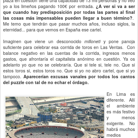
plaza en cuestión tiene una capacidad de 13 mil personas y no veo
yo a los limeños pagando 100€ por entrada.
¿A ver si va a ser
que cuando hay predisposición por todas las partes al final
las cosas más impensables pueden llegar a buen término?
.
Me temo que tendrán que pasar muchos años, incluso siglos, la
eternidad... para que vemos en España ese cartel.
Imaginen que viene un desconocido
milloneti
y pone panoja
suficiente para celebrar esa corrida de toros en Las Ventas. Con
balance negativo en las cuentas de la corrida, ingresos menos
gastos, que afrontaría el capitalista anónimo en cuestión. Ya os
adelanto yo que no se celebraría. Que si tele si, tele no. Que si
estos toros si, estos toros no. Que si yo no abro cartel, que si yo
tampoco.
Aparecerían excusas vanales por todos los cantos
del puzzle con tal de no echar el órdago.
En Lima es
diferente. Allí
el ambiente
es más festivo
y menos
exigente. No
habrá muchos
medios