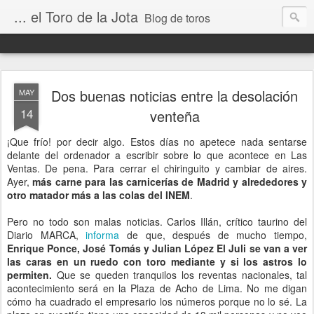
... el Toro de la Jota
Blog de toros
Dos buenas noticias entre la desolación
MAY
14
venteña
¡Que frío! por decir algo. Estos días no apetece nada sentarse
delante del ordenador a escribir sobre lo que acontece en Las
Ventas. De pena. Para cerrar el chiringuito y cambiar de aires.
Ayer,
más carne para las carnicerías de Madrid y alrededores y
otro matador más a las colas del INEM
.
Pero no todo son malas noticias. Carlos Illán, crítico taurino del
Diario MARCA,
informa
de que, después de mucho tiempo,
Enrique Ponce, José Tomás y Julian López El Juli se van a ver
las caras en un ruedo con toro mediante y si los astros lo
permiten.
Que se queden tranquilos los reventas nacionales, tal
acontecimiento será en la Plaza de Acho de Lima. No me digan
cómo ha cuadrado el empresario los números porque no lo sé. La