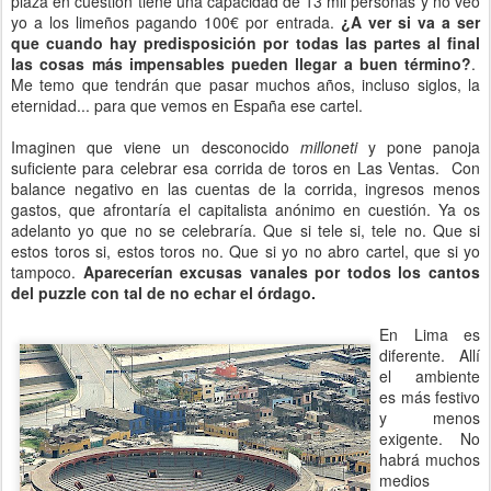
plaza en cuestión tiene una capacidad de 13 mil personas y no veo
yo a los limeños pagando 100€ por entrada.
¿A ver si va a ser
que cuando hay predisposición por todas las partes al final
las cosas más impensables pueden llegar a buen término?
.
Me temo que tendrán que pasar muchos años, incluso siglos, la
eternidad... para que vemos en España ese cartel.
Imaginen que viene un desconocido
milloneti
y pone panoja
suficiente para celebrar esa corrida de toros en Las Ventas. Con
balance negativo en las cuentas de la corrida, ingresos menos
gastos, que afrontaría el capitalista anónimo en cuestión. Ya os
adelanto yo que no se celebraría. Que si tele si, tele no. Que si
estos toros si, estos toros no. Que si yo no abro cartel, que si yo
tampoco.
Aparecerían excusas vanales por todos los cantos
del puzzle con tal de no echar el órdago.
En Lima es
diferente. Allí
el ambiente
es más festivo
y menos
exigente. No
habrá muchos
medios