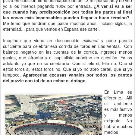
plaza en cuestión tiene una capacidad de 13 mil personas y no veo
yo a los limeños pagando 100€ por entrada.
¿A ver si va a ser
que cuando hay predisposición por todas las partes al final
las cosas más impensables pueden llegar a buen término?
.
Me temo que tendrán que pasar muchos años, incluso siglos, la
eternidad... para que vemos en España ese cartel.
Imaginen que viene un desconocido
milloneti
y pone panoja
suficiente para celebrar esa corrida de toros en Las Ventas. Con
balance negativo en las cuentas de la corrida, ingresos menos
gastos, que afrontaría el capitalista anónimo en cuestión. Ya os
adelanto yo que no se celebraría. Que si tele si, tele no. Que si
estos toros si, estos toros no. Que si yo no abro cartel, que si yo
tampoco.
Aparecerían excusas vanales por todos los cantos
del puzzle con tal de no echar el órdago.
En Lima es
diferente. Allí
el ambiente
es más festivo
y menos
exigente. No
habrá muchos
medios