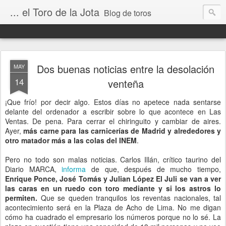
... el Toro de la Jota
Blog de toros
Dos buenas noticias entre la desolación
MAY
14
venteña
¡Que frío! por decir algo. Estos días no apetece nada sentarse
delante del ordenador a escribir sobre lo que acontece en Las
Ventas. De pena. Para cerrar el chiringuito y cambiar de aires.
Ayer,
más carne para las carnicerías de Madrid y alrededores y
otro matador más a las colas del INEM
.
Pero no todo son malas noticias. Carlos Illán, crítico taurino del
Diario MARCA,
informa
de que, después de mucho tiempo,
Enrique Ponce, José Tomás y Julian López El Juli se van a ver
las caras en un ruedo con toro mediante y si los astros lo
permiten.
Que se queden tranquilos los reventas nacionales, tal
acontecimiento será en la Plaza de Acho de Lima. No me digan
cómo ha cuadrado el empresario los números porque no lo sé. La