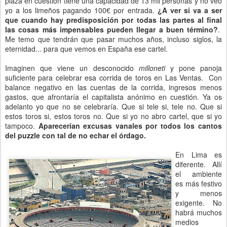
plaza en cuestión tiene una capacidad de 13 mil personas y no veo
yo a los limeños pagando 100€ por entrada.
¿A ver si va a ser
que cuando hay predisposición por todas las partes al final
las cosas más impensables pueden llegar a buen término?
.
Me temo que tendrán que pasar muchos años, incluso siglos, la
eternidad... para que vemos en España ese cartel.
Imaginen que viene un desconocido
milloneti
y pone panoja
suficiente para celebrar esa corrida de toros en Las Ventas. Con
balance negativo en las cuentas de la corrida, ingresos menos
gastos, que afrontaría el capitalista anónimo en cuestión. Ya os
adelanto yo que no se celebraría. Que si tele si, tele no. Que si
estos toros si, estos toros no. Que si yo no abro cartel, que si yo
tampoco.
Aparecerían excusas vanales por todos los cantos
del puzzle con tal de no echar el órdago.
En Lima es
diferente. Allí
el ambiente
es más festivo
y menos
exigente. No
habrá muchos
medios