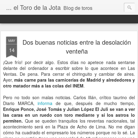
... el Toro de la Jota
Blog de toros
Dos buenas noticias entre la desolación
MAY
14
venteña
¡Que frío! por decir algo. Estos días no apetece nada sentarse
delante del ordenador a escribir sobre lo que acontece en Las
Ventas. De pena. Para cerrar el chiringuito y cambiar de aires.
Ayer,
más carne para las carnicerías de Madrid y alrededores y
otro matador más a las colas del INEM
.
Pero no todo son malas noticias. Carlos Illán, crítico taurino del
Diario MARCA,
informa
de que, después de mucho tiempo,
Enrique Ponce, José Tomás y Julian López El Juli se van a ver
las caras en un ruedo con toro mediante y si los astros lo
permiten.
Que se queden tranquilos los reventas nacionales, tal
acontecimiento será en la Plaza de Acho de Lima. No me digan
cómo ha cuadrado el empresario los números porque no lo sé. La