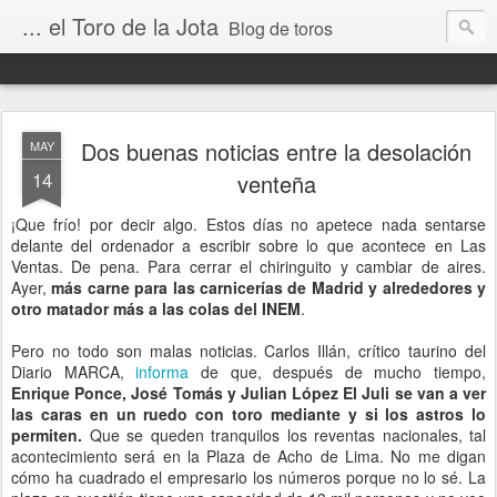
... el Toro de la Jota
Blog de toros
Dos buenas noticias entre la desolación
MAY
14
venteña
¡Que frío! por decir algo. Estos días no apetece nada sentarse
delante del ordenador a escribir sobre lo que acontece en Las
Ventas. De pena. Para cerrar el chiringuito y cambiar de aires.
Ayer,
más carne para las carnicerías de Madrid y alrededores y
otro matador más a las colas del INEM
.
Pero no todo son malas noticias. Carlos Illán, crítico taurino del
Diario MARCA,
informa
de que, después de mucho tiempo,
Enrique Ponce, José Tomás y Julian López El Juli se van a ver
las caras en un ruedo con toro mediante y si los astros lo
permiten.
Que se queden tranquilos los reventas nacionales, tal
acontecimiento será en la Plaza de Acho de Lima. No me digan
cómo ha cuadrado el empresario los números porque no lo sé. La