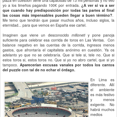
plaza en cuestión tiene una capacidad de 13 mil personas y no veo
yo a los limeños pagando 100€ por entrada.
¿A ver si va a ser
que cuando hay predisposición por todas las partes al final
las cosas más impensables pueden llegar a buen término?
.
Me temo que tendrán que pasar muchos años, incluso siglos, la
eternidad... para que vemos en España ese cartel.
Imaginen que viene un desconocido
milloneti
y pone panoja
suficiente para celebrar esa corrida de toros en Las Ventas. Con
balance negativo en las cuentas de la corrida, ingresos menos
gastos, que afrontaría el capitalista anónimo en cuestión. Ya os
adelanto yo que no se celebraría. Que si tele si, tele no. Que si
estos toros si, estos toros no. Que si yo no abro cartel, que si yo
tampoco.
Aparecerían excusas vanales por todos los cantos
del puzzle con tal de no echar el órdago.
En Lima es
diferente. Allí
el ambiente
es más festivo
y menos
exigente. No
habrá muchos
medios