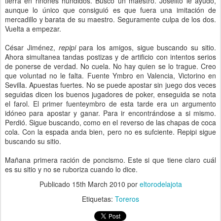
tierra en riñones hundidos. Buscó un maestro. Joselito le ayudó,
aunque lo único que consiguió es que fuera una imitación de
mercadillo y barata de su maestro. Seguramente culpa de los dos.
Vuelta a empezar.
César Jiménez,
repipi
para los amigos, sigue buscando su sitio.
Ahora simultanea tandas postizas y de artificio con intentos serios
de ponerse de verdad. No cuela. No hay quien se lo trague. Creo
que voluntad no le falta. Fuente Ymbro en Valencia, Victorino en
Sevilla. Apuestas fuertes. No se puede apostar sin juego dos veces
seguidas dicen los buenos jugadores de poker, enseguida se nota
el farol. El primer fuenteymbro de esta tarde era un argumento
idóneo para apostar y ganar. Para ir encontrándose a si mismo.
Perdió. Sigue buscando, como en el reverso de las chapas de coca
cola. Con la espada anda bien, pero no es sufciente. Repipi sigue
buscando su sitio.
Mañana primera ración de poncismo. Este si que tiene claro cuál
es su sitio y no se ruboriza cuando lo dice.
Publicado
15th March 2010
por
eltorodelajota
Etiquetas:
Toreros