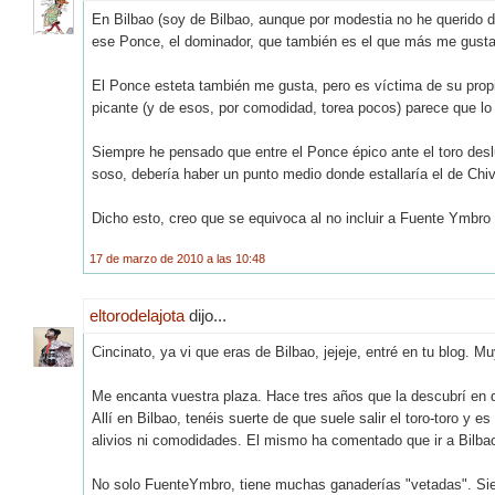
En Bilbao (soy de Bilbao, aunque por modestia no he querido
ese Ponce, el dominador, que también es el que más me gusta
El Ponce esteta también me gusta, pero es víctima de su propi
picante (y de esos, por comodidad, torea pocos) parece que lo
Siempre he pensado que entre el Ponce épico ante el toro deslu
soso, debería haber un punto medio donde estallaría el de Chiv
Dicho esto, creo que se equivoca al no incluir a Fuente Ymbro 
17 de marzo de 2010 a las 10:48
eltorodelajota
dijo...
Cincinato, ya vi que eras de Bilbao, jejeje, entré en tu blog. 
Me encanta vuestra plaza. Hace tres años que la descubrí en d
Allí en Bilbao, tenéis suerte de que suele salir el toro-toro y e
alivios ni comodidades. El mismo ha comentado que ir a Bilbao
No solo FuenteYmbro, tiene muchas ganaderías "vetadas". Siemp