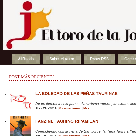
Al Ruedo
Sobre el Autor
Posts RSS
Comen
POST MÁS RECIENTES
LA SOLEDAD DE LAS PEÑAS TAURINAS.
De un tiempo a esta parte, el activismo taurino, en ciertos sect
Abr - 26 - 2016 |
0 comentarios
|
Más
FANZINE TAURINO RIPAMILÁN
Coincidiendo con la Feria de San Jorge, la Peña Taurina Peñ
Abr - 25 - 2016 |
0 comentarios
|
Más