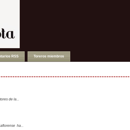
tarios RSS
Toreros miembros
ores de la...
aflorense ha...