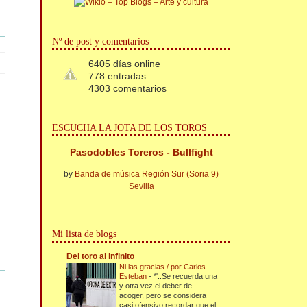
Nº de post y comentarios
6405 días online
778 entradas
4303 comentarios
ESCUCHA LA JOTA DE LOS TOROS
Pasodobles Toreros - Bullfight
by
Banda de música Región Sur (Soria 9)
Sevilla
Mi lista de blogs
Del toro al infinito
Ni las gracias / por Carlos
Esteban
-
*'..Se recuerda una
y otra vez el deber de
acoger, pero se considera
casi ofensivo recordar que el