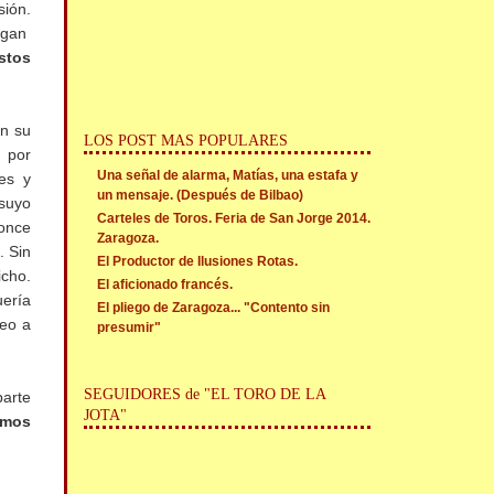
sión.
digan
stos
en su
LOS POST MAS POPULARES
 por
Una señal de alarma, Matías, una estafa y
es y
un mensaje. (Después de Bilbao)
 suyo
Carteles de Toros. Feria de San Jorge 2014.
Ponce
Zaragoza.
. Sin
El Productor de Ilusiones Rotas.
icho.
El aficionado francés.
uería
El pliego de Zaragoza... "Contento sin
veo a
presumir"
SEGUIDORES de "EL TORO DE LA
parte
JOTA"
amos