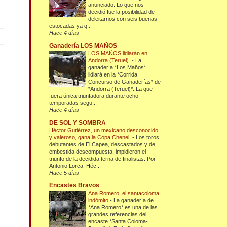
anunciado. Lo que nos
decidió fue la posibilidad de
deleitarnos con seis buenas
estocadas ya q...
Hace 4 días
Ganadería LOS MAÑOS
LOS MAÑOS lidiarán en
Andorra (Teruel).
-
La
ganadería *Los Maños*
lidiará en la *Corrida
Concurso de Ganaderías* de
*Andorra (Teruel)*. La que
fuera única triunfadora durante ocho
temporadas segu...
Hace 4 días
DE SOL Y SOMBRA
Héctor Gutiérrez, un mexicano desconocido
y valeroso, gana la Copa Chenel.
-
Los toros
debutantes de El Capea, descastados y de
embestida descompuesta, impidieron el
triunfo de la decidida terna de finalistas. Por
Antonio Lorca. Héc...
Hace 5 días
Encastes Bravos
Ana Romero, el santacoloma
indómito
-
La ganadería de
*Ana Romero* es una de las
grandes referencias del
encaste *Santa Coloma-