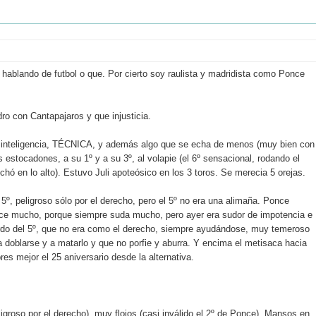
ablando de futbol o que. Por cierto soy raulista y madridista como Ponce
ro con Cantapajaros y que injusticia.
o, inteligencia, TÉCNICA, y además algo que se echa de menos (muy bien con
s estocadones, a su 1º y a su 3º, al volapie (el 6º sensacional, rodando el
chó en lo alto). Estuvo Juli apoteósico en los 3 toros. Se merecia 5 orejas.
5º, peligroso sólo por el derecho, pero el 5º no era una alimaña. Ponce
ce mucho, porque siempre suda mucho, pero ayer era sudor de impotencia e
ierdo del 5º, que no era como el derecho, siempre ayudándose, muy temeroso
 doblarse y a matarlo y que no porfie y aburra. Y encima el metisaca hacia
s mejor el 25 aniversario desde la alternativa.
igroso por el derecho), muy flojos (casi inválido el 2º de Ponce). Mansos en