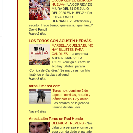
LA CORRIDA DE MIURA EN
HUELVA
-
*LA CORRIDA DE
MIURA DEL 31 DE JULIO
DEL 2026 EN HUELVA.* Por
LUIS ALONSO
HERNÁNDEZ. Veterinario y
escritor. Hace tiempo que escribí que, tanto*
David Fandil...
Hace 2 días
LOS TOROS CON AGUSTÍN HERVÁS.
MARBELLA CUELGA EL 'NO
HAY BILLETES' PARA
CANDILES
-
La empresa
ARENAL MARBELLA
TOROS cuelga el cartel de
'No hay Billetes' para la
‘Corrida de Candiles’. Se marca así un hito
histórico en la plaza al vend...
Hace 3 días
toros // marca.com
Toros hoy, domingo 2 de
agosto: corridas, horario y
dónde ver en TV y online
-
Los detalles de la jornada
taurina del día Leer
Hace 4 días
Asociación Toreo en Red Hondo
DELIRIUM TREMENS
-
Nos
daba una pereza enorme ver
esta corrida dado el ganado