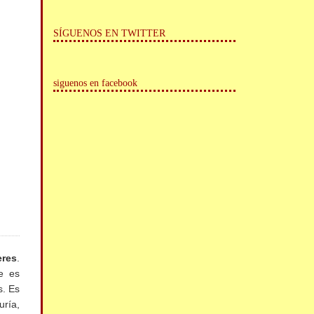
SÍGUENOS EN TWITTER
siguenos en facebook
eres
.
e es
s. Es
uría,