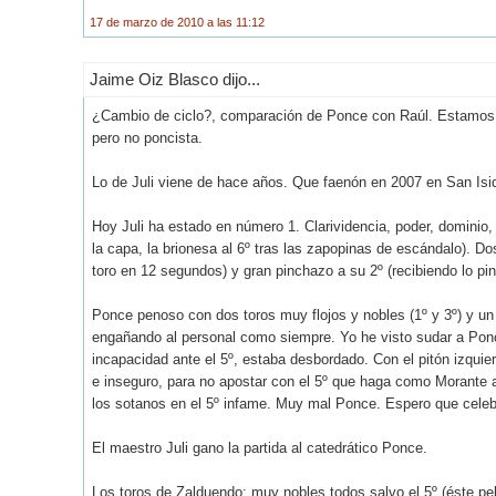
17 de marzo de 2010 a las 11:12
Jaime Oiz Blasco dijo...
¿Cambio de ciclo?, comparación de Ponce con Raúl. Estamos h
pero no poncista.
Lo de Juli viene de hace años. Que faenón en 2007 en San Isid
Hoy Juli ha estado en número 1. Clarividencia, poder, domini
la capa, la brionesa al 6º tras las zapopinas de escándalo). Do
toro en 12 segundos) y gran pinchazo a su 2º (recibiendo lo pin
Ponce penoso con dos toros muy flojos y nobles (1º y 3º) y un 
engañando al personal como siempre. Yo he visto sudar a Pon
incapacidad ante el 5º, estaba desbordado. Con el pitón izqu
e inseguro, para no apostar con el 5º que haga como Morante a
los sotanos en el 5º infame. Muy mal Ponce. Espero que celebre
El maestro Juli gano la partida al catedrático Ponce.
Los toros de Zalduendo: muy nobles todos salvo el 5º (éste pel