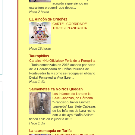
acogido sigue siendo un
extranjero o sugerir que deber...
Hace 2 horas
EL Rincón de Ordoñez
CARTEL CORRIDA DE
TOROS EN ANDAGUA
-
Hace 16 horas
Taurophilos
Carteles «No Oficiales» Feria de la Peregrina
-
Todo comenzaba en 2015 cuando por parte
de la Coordinadora de Peñas taurinas de
Pontevedra tal y como se recogía en el diario
Digital Pontevedra Viva (Leer...
Hace 1 día
Salmonetes Ya No Nos Quedan
Los Infantes de Lara en la
Calle Cabezas, de Córdoba
-
*Francisco Javier Gómez
Izquierdo* Las Siete Cabezas
de los Infantes de Lara -ocho
con la del ayo *Nuño Salido*-
tienen calle en la judería de C...
Hace 1 día
La tauromaquia en Tarifa