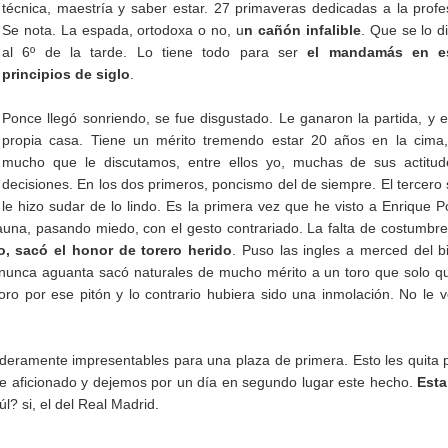
técnica, maestría y saber estar. 27 primaveras dedicadas a la profe
Se nota. La espada, ortodoxa o no, u
n cañón infalible
. Que se lo 
al 6º de la tarde. Lo tiene todo para ser
el mandamás en e
principios de siglo
.
Ponce llegó sonriendo, se fue disgustado. Le ganaron la partida, y 
propia casa. Tiene un mérito tremendo estar 20 años en la cima,
mucho que le discutamos, entre ellos yo, muchas de sus actitud
decisiones. En los dos primeros, poncismo del de siempre. El tercero
le hizo sudar de lo lindo. Es la primera vez que he visto a Enrique 
una, pasando miedo, con el gesto contrariado. La falta de costumbre
o, sacó el honor de torero herido
. Puso las ingles a merced del b
e nunca aguanta sacó naturales de mucho mérito a un toro que solo q
toro por ese pitón y lo contrario hubiera sido una inmolación. No le 
aderamente impresentables para una plaza de primera. Esto les quita 
e aficionado y dejemos por un día en segundo lugar este hecho.
Est
? si, el del Real Madrid.