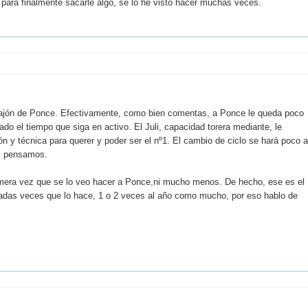
e para finalmente sacarle algo, se lo he visto hacer muchas veces.
n bajón de Ponce. Efectivamente, como bien comentas, a Ponce le queda poco
o el tiempo que siga en activo. El Juli, capacidad torera mediante, le
ón y técnica para querer y poder ser el nº1. El cambio de ciclo se hará poco a
s pensamos.
primera vez que se lo veo hacer a Ponce,ni mucho menos. De hecho, ese es el
adas veces que lo hace, 1 o 2 veces al año como mucho, por eso hablo de