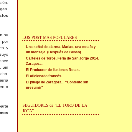
sión.
digan
stos
en su
LOS POST MAS POPULARES
 por
Una señal de alarma, Matías, una estafa y
es y
un mensaje. (Después de Bilbao)
 suyo
Carteles de Toros. Feria de San Jorge 2014.
Ponce
Zaragoza.
. Sin
El Productor de Ilusiones Rotas.
icho.
El aficionado francés.
uería
El pliego de Zaragoza... "Contento sin
veo a
presumir"
SEGUIDORES de "EL TORO DE LA
parte
JOTA"
amos