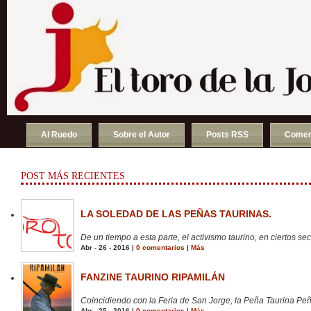
Al Ruedo
Sobre el Autor
Posts RSS
Comen
POST MÁS RECIENTES
LA SOLEDAD DE LAS PEÑAS TAURINAS.
De un tiempo a esta parte, el activismo taurino, en ciertos sect
Abr - 26 - 2016 |
0 comentarios
|
Más
FANZINE TAURINO RIPAMILÁN
Coincidiendo con la Feria de San Jorge, la Peña Taurina Peñ
Abr - 25 - 2016 |
0 comentarios
|
Más