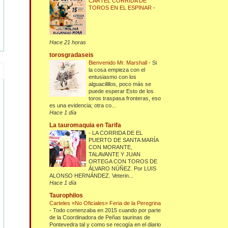
CARTEL CORRIDA DE
TOROS EN EL ESPINAR
-
Hace 21 horas
torosgradaseis
Bienvenido Mr. Marshall
-
Si
la cosa empieza con el
entusiasmo con los
alguacilillos, poco más se
puede esperar Esto de los
toros traspasa fronteras, eso
es una evidencia; otra co...
Hace 1 día
La tauromaquia en Tarifa
-
LA CORRIDA DE EL
PUERTO DE SANTA MARÍA
CON MORANTE,
TALAVANTE Y JUAN
ORTEGA CON TOROS DE
ÁLVARO NÚÑEZ. Por LUIS
ALONSO HERNÁNDEZ. Veterin...
Hace 1 día
Taurophilos
Carteles «No Oficiales» Feria de la Peregrina
-
Todo comenzaba en 2015 cuando por parte
de la Coordinadora de Peñas taurinas de
Pontevedra tal y como se recogía en el diario