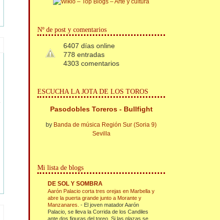
Nº de post y comentarios
6407 días online
778 entradas
4303 comentarios
ESCUCHA LA JOTA DE LOS TOROS
Pasodobles Toreros - Bullfight
by
Banda de música Región Sur (Soria 9)
Sevilla
Mi lista de blogs
DE SOL Y SOMBRA
Aarón Palacio corta tres orejas en Marbella y
abre la puerta grande junto a Morante y
Manzanares.
-
El joven matador Aarón
Palacio, se lleva la Corrida de los Candiles
ante dos figuras del toreo. Si las plazas se