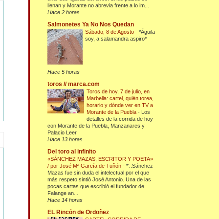
llenan y Morante no abrevia frente a lo im...
Hace 2 horas
Salmonetes Ya No Nos Quedan
Sábado, 8 de Agosto
-
*Águila
soy, a salamandra aspiro*
Hace 5 horas
toros // marca.com
Toros de hoy, 7 de julio, en
Marbella: cartel, quién torea,
horario y dónde ver en TV a
Morante de la Puebla
-
Los
detalles de la corrida de hoy
con Morante de la Puebla, Manzanares y
Palacio Leer
Hace 13 horas
Del toro al infinito
«SÁNCHEZ MAZAS, ESCRITOR Y POETA»
/ por José Mª García de Tuñón
-
*'..Sánchez
Mazas fue sin duda el intelectual por el que
más respeto sintió José Antonio. Una de las
pocas cartas que escribió el fundador de
Falange an...
Hace 14 horas
EL Rincón de Ordoñez