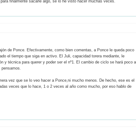
e para finalmente sacarle algo, se lo he visto hacer muchas veces.
n bajón de Ponce. Efectivamente, como bien comentas, a Ponce le queda poco
o el tiempo que siga en activo. El Juli, capacidad torera mediante, le
ón y técnica para querer y poder ser el nº1. El cambio de ciclo se hará poco a
s pensamos.
primera vez que se lo veo hacer a Ponce,ni mucho menos. De hecho, ese es el
adas veces que lo hace, 1 o 2 veces al año como mucho, por eso hablo de