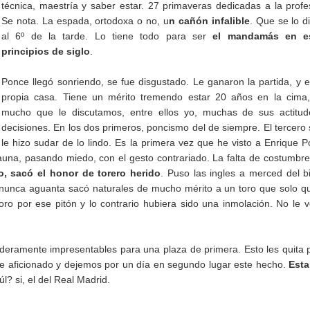
técnica, maestría y saber estar. 27 primaveras dedicadas a la profe
Se nota. La espada, ortodoxa o no, u
n cañón infalible
. Que se lo 
al 6º de la tarde. Lo tiene todo para ser
el mandamás en e
principios de siglo
.
Ponce llegó sonriendo, se fue disgustado. Le ganaron la partida, y 
propia casa. Tiene un mérito tremendo estar 20 años en la cima,
mucho que le discutamos, entre ellos yo, muchas de sus actitud
decisiones. En los dos primeros, poncismo del de siempre. El tercero
le hizo sudar de lo lindo. Es la primera vez que he visto a Enrique 
una, pasando miedo, con el gesto contrariado. La falta de costumbre
o, sacó el honor de torero herido
. Puso las ingles a merced del b
e nunca aguanta sacó naturales de mucho mérito a un toro que solo q
toro por ese pitón y lo contrario hubiera sido una inmolación. No le 
aderamente impresentables para una plaza de primera. Esto les quita 
e aficionado y dejemos por un día en segundo lugar este hecho.
Est
? si, el del Real Madrid.