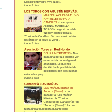
Digital Pontevedra Viva (Leer...
Hace 2 días
LOS TOROS CON AGUSTÍN HERVÁS.
MARBELLA CUELGA EL 'NO
HAY BILLETES' PARA
CANDILES
-
La empresa
ARENAL MARBELLA
TOROS cuelga el cartel de
'No hay Billetes' para la
‘Corrida de Candiles’. Se marca así un hito
histórico en la plaza al vend...
Hace 5 días
Asociación Toreo en Red Hondo
DELIRIUM TREMENS
-
Nos
daba una pereza enorme ver
esta corrida dado el ganado
anunciado. Lo que nos
decidió fue la posibilidad de
deleitarnos con seis buenas
estocadas ya q...
Hace 5 días
Ganadería LOS MAÑOS
LOS MAÑOS lidiarán en
Andorra (Teruel).
-
La
ganadería *Los Maños*
lidiará en la *Corrida
Concurso de Ganaderías* de
*Andorra (Teruel)*. La que
fuera única triunfadora durante ocho