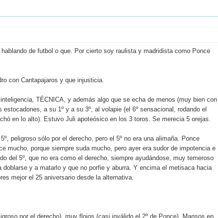
ablando de futbol o que. Por cierto soy raulista y madridista como Ponce
ro con Cantapajaros y que injusticia.
o, inteligencia, TÉCNICA, y además algo que se echa de menos (muy bien con
s estocadones, a su 1º y a su 3º, al volapie (el 6º sensacional, rodando el
chó en lo alto). Estuvo Juli apoteósico en los 3 toros. Se merecia 5 orejas.
5º, peligroso sólo por el derecho, pero el 5º no era una alimaña. Ponce
ce mucho, porque siempre suda mucho, pero ayer era sudor de impotencia e
ierdo del 5º, que no era como el derecho, siempre ayudándose, muy temeroso
 doblarse y a matarlo y que no porfie y aburra. Y encima el metisaca hacia
s mejor el 25 aniversario desde la alternativa.
igroso por el derecho), muy flojos (casi inválido el 2º de Ponce). Mansos en