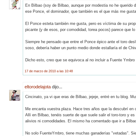
En Bilbao (soy de Bilbao, aunque por modestia no he querido
ese Ponce, el dominador, que también es el que más me gusta
El Ponce esteta también me gusta, pero es víctima de su propi
picante (y de esos, por comodidad, torea pocos) parece que lo
Siempre he pensado que entre el Ponce épico ante el toro deslu
soso, debería haber un punto medio donde estallaría el de Chiv
Dicho esto, creo que se equivoca al no incluir a Fuente Ymbro 
17 de marzo de 2010 a las 10:48
eltorodelajota
dijo...
Cincinato, ya vi que eras de Bilbao, jejeje, entré en tu blog. 
Me encanta vuestra plaza. Hace tres años que la descubrí en d
Allí en Bilbao, tenéis suerte de que suele salir el toro-toro y e
alivios ni comodidades. El mismo ha comentado que ir a Bilbao
No solo FuenteYmbro, tiene muchas ganaderías "vetadas". Siemp