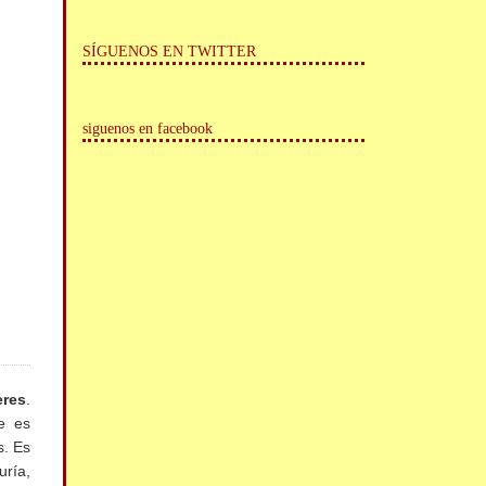
SÍGUENOS EN TWITTER
siguenos en facebook
eres
.
e es
s. Es
uría,