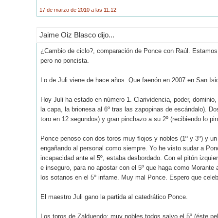
17 de marzo de 2010 a las 11:12
Jaime Oiz Blasco dijo...
¿Cambio de ciclo?, comparación de Ponce con Raúl. Estamos h
pero no poncista.
Lo de Juli viene de hace años. Que faenón en 2007 en San Isid
Hoy Juli ha estado en número 1. Clarividencia, poder, domini
la capa, la brionesa al 6º tras las zapopinas de escándalo). Do
toro en 12 segundos) y gran pinchazo a su 2º (recibiendo lo pin
Ponce penoso con dos toros muy flojos y nobles (1º y 3º) y un 
engañando al personal como siempre. Yo he visto sudar a Pon
incapacidad ante el 5º, estaba desbordado. Con el pitón izqu
e inseguro, para no apostar con el 5º que haga como Morante a
los sotanos en el 5º infame. Muy mal Ponce. Espero que celebre
El maestro Juli gano la partida al catedrático Ponce.
Los toros de Zalduendo: muy nobles todos salvo el 5º (éste pel