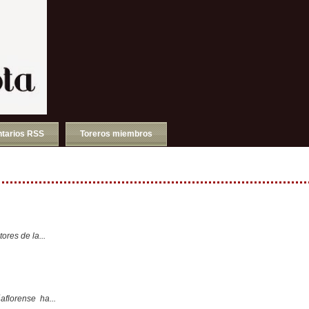
tarios RSS
Toreros miembros
ores de la...
aflorense ha...