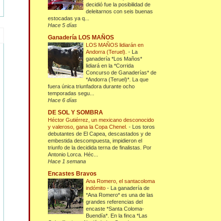
decidió fue la posibilidad de
deleitarnos con seis buenas
estocadas ya q...
Hace 5 días
Ganadería LOS MAÑOS
LOS MAÑOS lidiarán en
Andorra (Teruel).
-
La
ganadería *Los Maños*
lidiará en la *Corrida
Concurso de Ganaderías* de
*Andorra (Teruel)*. La que
fuera única triunfadora durante ocho
temporadas segu...
Hace 6 días
DE SOL Y SOMBRA
Héctor Gutiérrez, un mexicano desconocido
y valeroso, gana la Copa Chenel.
-
Los toros
debutantes de El Capea, descastados y de
embestida descompuesta, impidieron el
triunfo de la decidida terna de finalistas. Por
Antonio Lorca. Héc...
Hace 1 semana
Encastes Bravos
Ana Romero, el santacoloma
indómito
-
La ganadería de
*Ana Romero* es una de las
grandes referencias del
encaste *Santa Coloma-
Buendía*. En la finca *Las