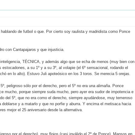
ablando de futbol o que. Por cierto soy raulista y madridista como Ponce
ro con Cantapajaros y que injusticia.
o, inteligencia, TÉCNICA, y además algo que se echa de menos (muy bien con
s estocadones, a su 1º y a su 3º, al volapie (el 6º sensacional, rodando el
chó en lo alto). Estuvo Juli apoteósico en los 3 toros. Se merecia 5 orejas.
5º, peligroso sólo por el derecho, pero el 5º no era una alimaña. Ponce
ce mucho, porque siempre suda mucho, pero ayer era sudor de impotencia e
ierdo del 5º, que no era como el derecho, siempre ayudándose, muy temeroso
 doblarse y a matarlo y que no porfie y aburra. Y encima el metisaca hacia
s mejor el 25 aniversario desde la alternativa.
igroso por el derecho), muy flojos (casi inválido el 2º de Ponce). Mansos en