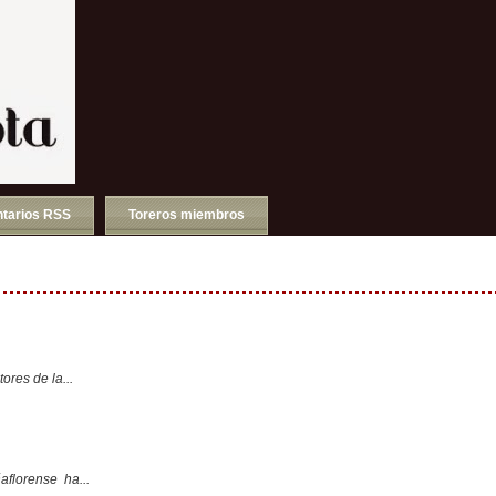
tarios RSS
Toreros miembros
ores de la...
aflorense ha...