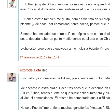
En Bilbao (soy de Bilbao, aunque por modestia no he querido
ese Ponce, el dominador, que también es el que más me gusta
El Ponce esteta también me gusta, pero es víctima de su propi
picante (y de esos, por comodidad, torea pocos) parece que lo
Siempre he pensado que entre el Ponce épico ante el toro deslu
soso, debería haber un punto medio donde estallaría el de Chiv
Dicho esto, creo que se equivoca al no incluir a Fuente Ymbro 
17 de marzo de 2010 a las 10:48
eltorodelajota
dijo...
Cincinato, ya vi que eras de Bilbao, jejeje, entré en tu blog. 
Me encanta vuestra plaza. Hace tres años que la descubrí en d
Allí en Bilbao, tenéis suerte de que suele salir el toro-toro y e
alivios ni comodidades. El mismo ha comentado que ir a Bilbao
No solo FuenteYmbro, tiene muchas ganaderías "vetadas". Siemp