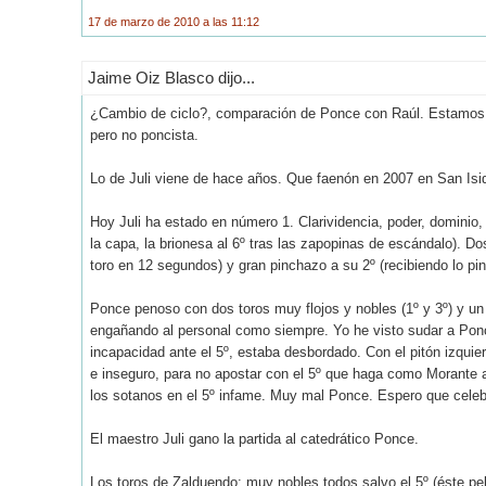
17 de marzo de 2010 a las 11:12
Jaime Oiz Blasco dijo...
¿Cambio de ciclo?, comparación de Ponce con Raúl. Estamos h
pero no poncista.
Lo de Juli viene de hace años. Que faenón en 2007 en San Isid
Hoy Juli ha estado en número 1. Clarividencia, poder, domini
la capa, la brionesa al 6º tras las zapopinas de escándalo). Do
toro en 12 segundos) y gran pinchazo a su 2º (recibiendo lo pin
Ponce penoso con dos toros muy flojos y nobles (1º y 3º) y un 
engañando al personal como siempre. Yo he visto sudar a Pon
incapacidad ante el 5º, estaba desbordado. Con el pitón izqu
e inseguro, para no apostar con el 5º que haga como Morante a
los sotanos en el 5º infame. Muy mal Ponce. Espero que celebre
El maestro Juli gano la partida al catedrático Ponce.
Los toros de Zalduendo: muy nobles todos salvo el 5º (éste pel