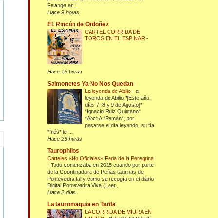
Falange an...
Hace 9 horas
EL Rincón de Ordoñez
CARTEL CORRIDA DE
TOROS EN EL ESPINAR
-
Hace 16 horas
Salmonetes Ya No Nos Quedan
La leyenda de Abilio
-
a
leyenda de Abilio *[Este año,
días 7, 8 y 9 de Agosto]*
*Ignacio Ruiz Quintano*
*Abc* A *Pemán*, por
pasarse el día leyendo, su tía
*Inés* le ...
Hace 23 horas
Taurophilos
Carteles «No Oficiales» Feria de la Peregrina
-
Todo comenzaba en 2015 cuando por parte
de la Coordinadora de Peñas taurinas de
Pontevedra tal y como se recogía en el diario
Digital Pontevedra Viva (Leer...
Hace 2 días
La tauromaquia en Tarifa
LA CORRIDA DE MIURA EN