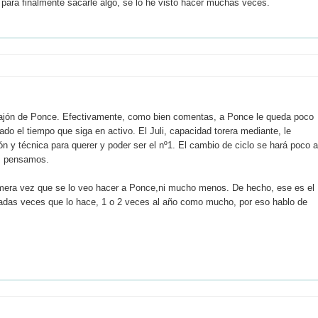
e para finalmente sacarle algo, se lo he visto hacer muchas veces.
n bajón de Ponce. Efectivamente, como bien comentas, a Ponce le queda poco
o el tiempo que siga en activo. El Juli, capacidad torera mediante, le
ón y técnica para querer y poder ser el nº1. El cambio de ciclo se hará poco a
s pensamos.
primera vez que se lo veo hacer a Ponce,ni mucho menos. De hecho, ese es el
adas veces que lo hace, 1 o 2 veces al año como mucho, por eso hablo de