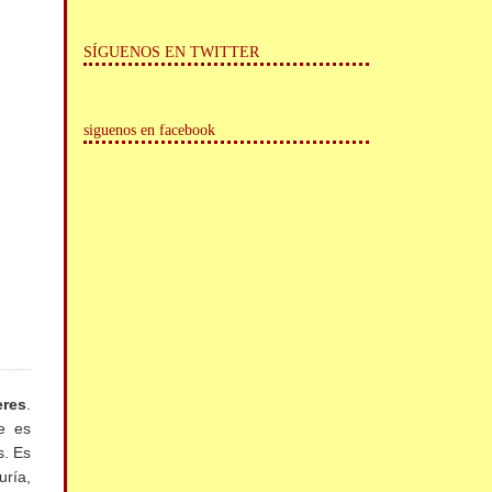
SÍGUENOS EN TWITTER
siguenos en facebook
eres
.
e es
s. Es
uría,