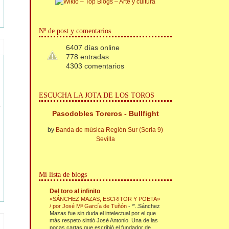
Nº de post y comentarios
6407 días online
778 entradas
4303 comentarios
ESCUCHA LA JOTA DE LOS TOROS
Pasodobles Toreros - Bullfight
by
Banda de música Región Sur (Soria 9)
Sevilla
Mi lista de blogs
Del toro al infinito
«SÁNCHEZ MAZAS, ESCRITOR Y POETA»
/ por José Mª García de Tuñón
-
*'..Sánchez
Mazas fue sin duda el intelectual por el que
más respeto sintió José Antonio. Una de las
pocas cartas que escribió el fundador de