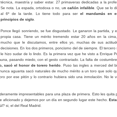
técnica, maestría y saber estar. 27 primaveras dedicadas a la profe
Se nota. La espada, ortodoxa o no, u
n cañón infalible
. Que se lo 
al 6º de la tarde. Lo tiene todo para ser
el mandamás en e
principios de siglo
.
Ponce llegó sonriendo, se fue disgustado. Le ganaron la partida, y 
propia casa. Tiene un mérito tremendo estar 20 años en la cima,
mucho que le discutamos, entre ellos yo, muchas de sus actitud
decisiones. En los dos primeros, poncismo del de siempre. El tercero
le hizo sudar de lo lindo. Es la primera vez que he visto a Enrique 
una, pasando miedo, con el gesto contrariado. La falta de costumbre
o, sacó el honor de torero herido
. Puso las ingles a merced del b
e nunca aguanta sacó naturales de mucho mérito a un toro que solo q
toro por ese pitón y lo contrario hubiera sido una inmolación. No le 
aderamente impresentables para una plaza de primera. Esto les quita 
e aficionado y dejemos por un día en segundo lugar este hecho.
Est
? si, el del Real Madrid.