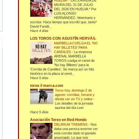
HUELVA
-
*LA CORRIDA DE
MIURA DEL 31 DE JULIO
DEL 2026 EN HUELVA.* Por
LUIS ALONSO
HERNÁNDEZ. Veterinario y
escritor. Hace tiempo que escribí que, tanto*
David Fandil...
Hace 4 días
LOS TOROS CON AGUSTÍN HERVÁS.
MARBELLA CUELGA EL 'NO
HAY BILLETES' PARA
CANDILES
-
La empresa
ARENAL MARBELLA
TOROS cuelga el cartel de
'No hay Billetes' para la
‘Corrida de Candiles’. Se marca así un hito
histórico en la plaza al vend...
Hace 5 días
toros // marca.com
Toros hoy, domingo 2 de
agosto: corridas, horario y
dónde ver en TV y online
-
Los detalles de la jornada
taurina del día Leer
Hace 5 días
Asociación Toreo en Red Hondo
DELIRIUM TREMENS
-
Nos
daba una pereza enorme ver
esta corrida dado el ganado
anunciado. Lo que nos