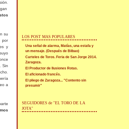
sión.
digan
stos
en su
LOS POST MAS POPULARES
 por
Una señal de alarma, Matías, una estafa y
es y
un mensaje. (Después de Bilbao)
 suyo
Carteles de Toros. Feria de San Jorge 2014.
Ponce
Zaragoza.
. Sin
El Productor de Ilusiones Rotas.
icho.
El aficionado francés.
uería
El pliego de Zaragoza... "Contento sin
veo a
presumir"
SEGUIDORES de "EL TORO DE LA
parte
JOTA"
amos