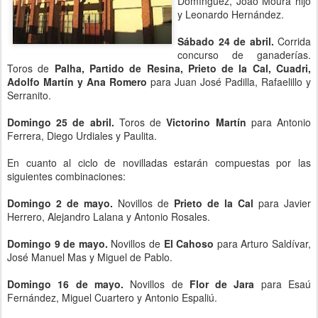
Domínguez, Joao Moura hijo
y Leonardo Hernández.
Sábado 24 de abril.
Corrida
concurso de ganaderías.
Toros de
Palha, Partido de Resina, Prieto de la Cal, Cuadri,
Adolfo Martín y Ana Romero
para Juan José Padilla, Rafaelillo y
Serranito.
Domingo 25 de abril.
Toros de
Victorino Martín
para Antonio
Ferrera, Diego Urdiales y Paulita.
En cuanto al ciclo de novilladas estarán compuestas por las
siguientes combinaciones:
Domingo 2 de mayo.
Novillos de
Prieto de la Cal
para Javier
Herrero, Alejandro Lalana y Antonio Rosales.
Domingo 9 de mayo.
Novillos de
El Cahoso
para Arturo Saldívar,
José Manuel Mas y Miguel de Pablo.
Domingo 16 de mayo.
Novillos de
Flor de Jara
para Esaú
Fernández, Miguel Cuartero y Antonio Espaliú.