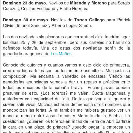
Domingo 23 de mayo.
Novillos de
Miranda y Moreno
para Sergio
Cerezos, Cristian Escribano y Emilio Huertas.
Domingo 30 de mayo.
Novillos de
Torres Gallego
para Patrick
Olivier, Imanol Sánchez y Alberto López Simón.
Las dos novilladas sin picadores que cerrarán el ciclo tendrán lugar
los días 25 y 26 de septiembre, pero sus carteles no han sido
definidos todavía. Una de estas dos novilladas serán de la
ganadería aragonesa de
Los Maños
.
Conociendo quienes y cuantos vamos a este ciclo de primavera,
creo que los carteles son perfectamente asumibles. Me gusta su
composición. Me encanta la variedad de encastes. Viendo las
ganaderías anunciadas vamos a dar un repaso a prácticamente
todos los encastes de la cabaña brava. Pocas plazas pueden
presumir de esto. ¿Los toreros? me valen. Cuota aragonesa y
matadores con capacidad de lidia. De los que van a la guerra y
suelen salir vivos. Muchos echarán de menos a otros nombres que
monopolizan las ferias. A mi también me hubiera gustado ver un
mano a mano entre José Tomás y Morante de la Puebla. La
cuestión es, ¿quieren los toreros en mitad de Feria de Abril partirse
la cara en una plaza de primera? ¿puede pagar la empresa un
cartel caro sabiendo que el tendido va a estar a mitad? ¿y si José