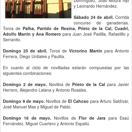
Domínguez, Joao Moura hijo
y Leonardo Hernández.
Sábado 24 de abril.
Corrida
concurso de ganaderías.
Toros de
Palha, Partido de Resina, Prieto de la Cal, Cuadri,
Adolfo Martín y Ana Romero
para Juan José Padilla, Rafaelillo y
Serranito.
Domingo 25 de abril.
Toros de
Victorino Martín
para Antonio
Ferrera, Diego Urdiales y Paulita.
En cuanto al ciclo de novilladas estarán compuestas por las
siguientes combinaciones:
Domingo 2 de mayo.
Novillos de
Prieto de la Cal
para Javier
Herrero, Alejandro Lalana y Antonio Rosales.
Domingo 9 de mayo.
Novillos de
El Cahoso
para Arturo Saldívar,
José Manuel Mas y Miguel de Pablo.
Domingo 16 de mayo.
Novillos de
Flor de Jara
para Esaú
Fernández, Miguel Cuartero y Antonio Espaliú.