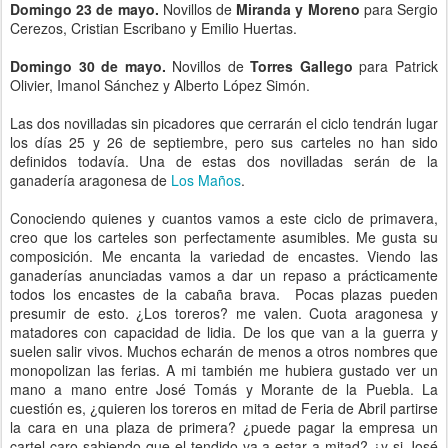
Domingo 23 de mayo.
Novillos de
Miranda y Moreno
para Sergio
Cerezos, Cristian Escribano y Emilio Huertas.
Domingo 30 de mayo.
Novillos de
Torres Gallego
para Patrick
Olivier, Imanol Sánchez y Alberto López Simón.
Las dos novilladas sin picadores que cerrarán el ciclo tendrán lugar
los días 25 y 26 de septiembre, pero sus carteles no han sido
definidos todavía. Una de estas dos novilladas serán de la
ganadería aragonesa de
Los Maños
.
Conociendo quienes y cuantos vamos a este ciclo de primavera,
creo que los carteles son perfectamente asumibles. Me gusta su
composición. Me encanta la variedad de encastes. Viendo las
ganaderías anunciadas vamos a dar un repaso a prácticamente
todos los encastes de la cabaña brava. Pocas plazas pueden
presumir de esto. ¿Los toreros? me valen. Cuota aragonesa y
matadores con capacidad de lidia. De los que van a la guerra y
suelen salir vivos. Muchos echarán de menos a otros nombres que
monopolizan las ferias. A mi también me hubiera gustado ver un
mano a mano entre José Tomás y Morante de la Puebla. La
cuestión es, ¿quieren los toreros en mitad de Feria de Abril partirse
la cara en una plaza de primera? ¿puede pagar la empresa un
cartel caro sabiendo que el tendido va a estar a mitad? ¿y si José