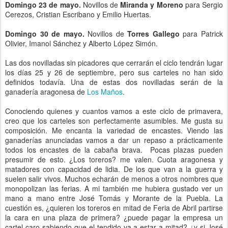
Domingo 23 de mayo.
Novillos de
Miranda y Moreno
para Sergio
Cerezos, Cristian Escribano y Emilio Huertas.
Domingo 30 de mayo.
Novillos de
Torres Gallego
para Patrick
Olivier, Imanol Sánchez y Alberto López Simón.
Las dos novilladas sin picadores que cerrarán el ciclo tendrán lugar
los días 25 y 26 de septiembre, pero sus carteles no han sido
definidos todavía. Una de estas dos novilladas serán de la
ganadería aragonesa de
Los Maños
.
Conociendo quienes y cuantos vamos a este ciclo de primavera,
creo que los carteles son perfectamente asumibles. Me gusta su
composición. Me encanta la variedad de encastes. Viendo las
ganaderías anunciadas vamos a dar un repaso a prácticamente
todos los encastes de la cabaña brava. Pocas plazas pueden
presumir de esto. ¿Los toreros? me valen. Cuota aragonesa y
matadores con capacidad de lidia. De los que van a la guerra y
suelen salir vivos. Muchos echarán de menos a otros nombres que
monopolizan las ferias. A mi también me hubiera gustado ver un
mano a mano entre José Tomás y Morante de la Puebla. La
cuestión es, ¿quieren los toreros en mitad de Feria de Abril partirse
la cara en una plaza de primera? ¿puede pagar la empresa un
cartel caro sabiendo que el tendido va a estar a mitad? ¿y si José