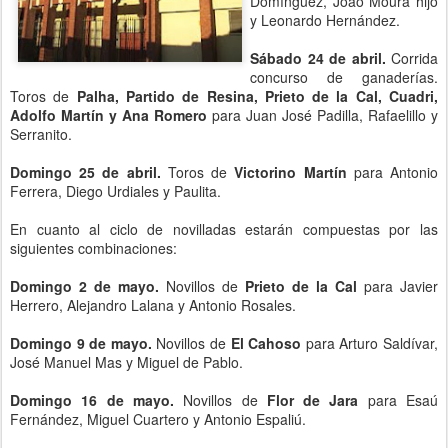
Domínguez, Joao Moura hijo
y Leonardo Hernández.
Sábado 24 de abril.
Corrida
concurso de ganaderías.
Toros de
Palha, Partido de Resina, Prieto de la Cal, Cuadri,
Adolfo Martín y Ana Romero
para Juan José Padilla, Rafaelillo y
Serranito.
Domingo 25 de abril.
Toros de
Victorino Martín
para Antonio
Ferrera, Diego Urdiales y Paulita.
En cuanto al ciclo de novilladas estarán compuestas por las
siguientes combinaciones:
Domingo 2 de mayo.
Novillos de
Prieto de la Cal
para Javier
Herrero, Alejandro Lalana y Antonio Rosales.
Domingo 9 de mayo.
Novillos de
El Cahoso
para Arturo Saldívar,
José Manuel Mas y Miguel de Pablo.
Domingo 16 de mayo.
Novillos de
Flor de Jara
para Esaú
Fernández, Miguel Cuartero y Antonio Espaliú.