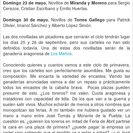
Domingo 23 de mayo.
Novillos de
Miranda y Moreno
para Sergio
Cerezos, Cristian Escribano y Emilio Huertas.
Domingo 30 de mayo.
Novillos de
Torres Gallego
para Patrick
Olivier, Imanol Sánchez y Alberto López Simón.
Las dos novilladas sin picadores que cerrarán el ciclo tendrán lugar
los días 25 y 26 de septiembre, pero sus carteles no han sido
definidos todavía. Una de estas dos novilladas serán de la
ganadería aragonesa de
Los Maños
.
Conociendo quienes y cuantos vamos a este ciclo de primavera,
creo que los carteles son perfectamente asumibles. Me gusta su
composición. Me encanta la variedad de encastes. Viendo las
ganaderías anunciadas vamos a dar un repaso a prácticamente
todos los encastes de la cabaña brava. Pocas plazas pueden
presumir de esto. ¿Los toreros? me valen. Cuota aragonesa y
matadores con capacidad de lidia. De los que van a la guerra y
suelen salir vivos. Muchos echarán de menos a otros nombres que
monopolizan las ferias. A mi también me hubiera gustado ver un
mano a mano entre José Tomás y Morante de la Puebla. La
cuestión es, ¿quieren los toreros en mitad de Feria de Abril partirse
la cara en una plaza de primera? ¿puede pagar la empresa un
cartel caro sabiendo que el tendido va a estar a mitad? ¿y si José