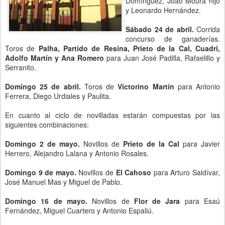
Domínguez, Joao Moura hijo
y Leonardo Hernández.
Sábado 24 de abril.
Corrida
concurso de ganaderías.
Toros de
Palha, Partido de Resina, Prieto de la Cal, Cuadri,
Adolfo Martín y Ana Romero
para Juan José Padilla, Rafaelillo y
Serranito.
Domingo 25 de abril.
Toros de
Victorino Martín
para Antonio
Ferrera, Diego Urdiales y Paulita.
En cuanto al ciclo de novilladas estarán compuestas por las
siguientes combinaciones:
Domingo 2 de mayo.
Novillos de
Prieto de la Cal
para Javier
Herrero, Alejandro Lalana y Antonio Rosales.
Domingo 9 de mayo.
Novillos de
El Cahoso
para Arturo Saldívar,
José Manuel Mas y Miguel de Pablo.
Domingo 16 de mayo.
Novillos de
Flor de Jara
para Esaú
Fernández, Miguel Cuartero y Antonio Espaliú.