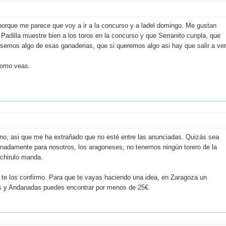
 porque me parece que voy a ir a la concurso y a ladel domingo. Me gustan
adilla muestre bien a los toros en la concurso y que Serranito cunpla, que
viesemos algo de esas ganaderias, que si queremos algo asi hay que salir a ver
 como veas.
orino, asi que me ha extrañado que no esté entre las anunciadas. Quizás sea
unadamente para nosotros, los aragoneses, no tenemos ningún torero de la
achirulo manda.
 te los confirmo. Para que te vayas haciendo una idea, en Zaragoza un
as y Andanadas puedes encontrar por menos de 25€.