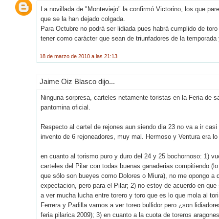
La novillada de "Monteviejo" la confirmó Victorino, los que p
que se la han dejado colgada.
Para Octubre no podrá ser lidiada pues habrá cumplido de toro 
tener como carácter que sean de triunfadores de la temporada y
18 de marzo de 2010 a las 21:13
Jaime Oiz Blasco dijo...
Ninguna sorpresa, carteles netamente toristas en la Feria de 
pantomina oficial.
Respecto al cartel de rejones aun siendo dia 23 no va a ir cas
invento de 6 rejoneadores, muy mal. Hermoso y Ventura era lo 
en cuanto al torismo puro y duro del 24 y 25 bochornoso: 1) vue
carteles del Pilar con todas buenas ganaderias compitiendo (lo
que sólo son bueyes como Dolores o Miura), no me opongo a q
expectacion, pero para el Pilar; 2) no estoy de acuerdo en que
a ver mucha lucha entre torero y toro que es lo que mola al toris
Ferrera y Padilla vamos a ver toreo bullidor pero ¿son lidiadore
feria pilarica 2009); 3) en cuanto a la cuota de toreros aragon