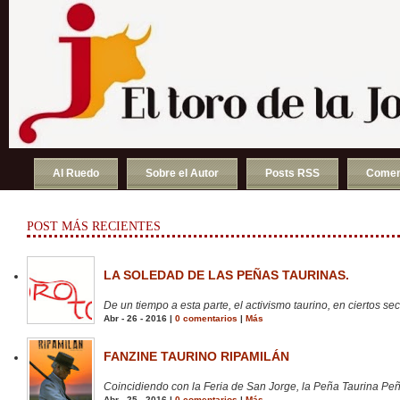
Al Ruedo
Sobre el Autor
Posts RSS
Comen
POST MÁS RECIENTES
LA SOLEDAD DE LAS PEÑAS TAURINAS.
De un tiempo a esta parte, el activismo taurino, en ciertos sect
Abr - 26 - 2016 |
0 comentarios
|
Más
FANZINE TAURINO RIPAMILÁN
Coincidiendo con la Feria de San Jorge, la Peña Taurina Peñ
Abr - 25 - 2016 |
0 comentarios
|
Más