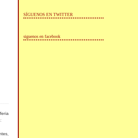
SÍGUENOS EN TWITTER
siguenos en facebook
feria
:
ntes,