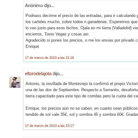
Anónimo dijo...
Podriass decirme el precio de las entradas, para ir calculando
los carteles mucho, sobre todoe n ganaderias. Esperemos que P
lo veo justo para esos bichos. Ojala en mi tierra (Valladolid) 
encierros, Toros Vegas y cosas asi.
Agradecido si pones los precios, o me los envias por privado
Enrique
17 de marzo de 2010 a las 21:18
eltorodelajota
dijo...
Antonio, la novillada de Monteviejo la confirmó el propio Vict
una de las dos de Septiembre. Respecto a Serranito, desafort
tierra capacitado para este tipo de corridas pero la cuota del c
Enrique, los precios aún no se saben, en cuanto sean públicos
tendido de sol vale 35€, sol y sombra 45 y sombra 60€. Grad
17 de marzo de 2010 a las 23:17