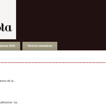
tarios RSS
Toreros miembros
ores de la...
aflorense ha...