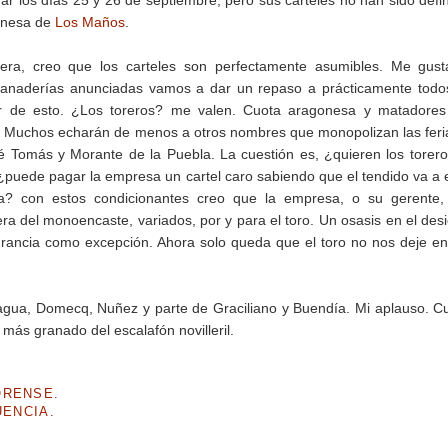
gar los días 25 y 26 de septiembre, pero sus carteles no han sido defi
gonesa de
Los Maños
.
era, creo que los carteles son perfectamente asumibles. Me gust
ganaderías anunciadas vamos a dar un repaso a prácticamente todo
 de esto. ¿Los toreros? me valen. Cuota aragonesa y matadores
vos. Muchos echarán de menos a otros nombres que monopolizan las feri
Tomás y Morante de la Puebla. La cuestión es, ¿quieren los torer
? ¿puede pagar la empresa un cartel caro sabiendo que el tendido va a 
? con estos condicionantes creo que la empresa, o su gerente,
era del monoencaste, variados, por y para el toro. Un osasis en el desi
, Francia como excepción. Ahora solo queda que el toro no nos deje e
ragua, Domecq, Nuñez y parte de Graciliano y Buendía. Mi aplauso. C
más granado del escalafón novilleril.
ORENSE.
UENCIA.