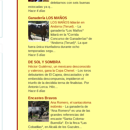
deleitarnos con seis buenas
estocadas ya q...
Hace 4 días
Ganadería LOS MAÑOS
LOS MAÑOS lidiarán en
Andorra (Teruel).
-
La
ganadería *Los Maños*
lidiará en la *Corrida
Concurso de Ganaderías* de
*Andorra (Teruel)*. La que
fuera única triunfadora durante ocho
temporadas segu...
Hace 5 días
DE SOL Y SOMBRA
Héctor Gutiérrez, un mexicano desconocido
y valeroso, gana la Copa Chenel.
-
Los toros
debutantes de El Capea, descastados y de
embestida descompuesta, impidieron el
triunfo de la decidida terna de finalistas. Por
Antonio Lorca. Héc...
Hace 6 días
Encastes Bravos
Ana Romero, el santacoloma
indómito
-
La ganadería de
*Ana Romero* es una de las
grandes referencias del
encaste *Santa Coloma-
Buendía*. En la finca *Las
Cobatillas*, en Alcalá de los Gazules...