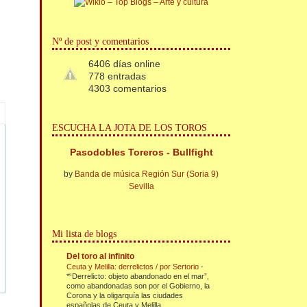
Nº de post y comentarios
6406 días online
778 entradas
4303 comentarios
ESCUCHA LA JOTA DE LOS TOROS
Pasodobles Toreros - Bullfight
by
Banda de música Región Sur (Soria 9)
Sevilla
Mi lista de blogs
Del toro al infinito
Ceuta y Melilla: derrelictos / por Sertorio
-
*“Derrelicto: objeto abandonado en el mar”,
como abandonadas son por el Gobierno, la
Corona y la oligarquía las ciudades
españolas de Ceuta y Melilla....