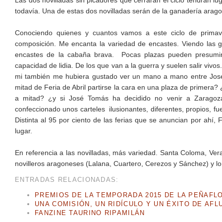
Las dos novilladas sin picadores que cerrarán el ciclo tendrán lu
todavía. Una de estas dos novilladas serán de la ganadería ara
Conociendo quienes y cuantos vamos a este ciclo de primav
composición. Me encanta la variedad de encastes. Viendo las 
encastes de la cabaña brava. Pocas plazas pueden presumir
capacidad de lidia. De los que van a la guerra y suelen salir vi
mi también me hubiera gustado ver un mano a mano entre José 
mitad de Feria de Abril partirse la cara en una plaza de primera
a mitad? ¿y si José Tomás ha decidido no venir a Zaragoza
confeccionado unos carteles ilusionantes, diferentes, propios, fu
Distinta al 95 por ciento de las ferias que se anuncian por ahí
lugar.
En referencia a las novilladas, más variedad. Santa Coloma, Ve
novilleros aragoneses (Lalana, Cuartero, Cerezos y Sánchez) y lo 
ENTRADAS RELACIONADAS:
PREMIOS DE LA TEMPORADA 2015 DE LA PEÑAFL
UNA COMISIÓN, UN RIDÍCULO Y UN ÉXITO DE AFL
FANZINE TAURINO RIPAMILÁN