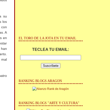
nidos
a su
s los
 con
as. A
os en
EL TORO DE LA JOTA EN TU EMAIL
estar
 han
TECLEA TU EMAIL:
erto.
n mal
uatro
RANKING BLOGS ARAGON
RANKING BLOGS "ARTE Y CULTURA"