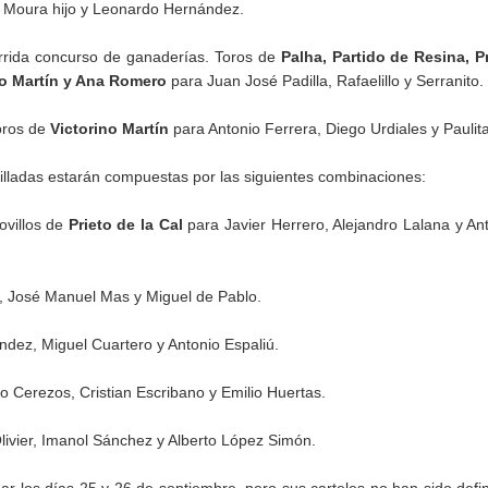
 Moura hijo y Leonardo Hernández.
rida concurso de ganaderías. Toros de
Palha, Partido de Resina, P
lfo Martín y Ana Romero
para Juan José Padilla, Rafaelillo y Serranito.
ros de
Victorino Martín
para Antonio Ferrera, Diego Urdiales y Paulita
villadas estarán compuestas por las siguientes combinaciones:
villos de
Prieto de la Cal
para Javier Herrero, Alejandro Lalana y An
r, José Manuel Mas y Miguel de Pablo.
dez, Miguel Cuartero y Antonio Espaliú.
o Cerezos, Cristian Escribano y Emilio Huertas.
livier, Imanol Sánchez y Alberto López Simón.