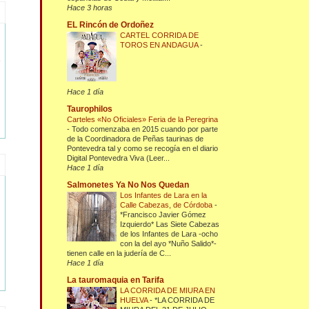
Hace 3 horas
EL Rincón de Ordoñez
CARTEL CORRIDA DE
TOROS EN ANDAGUA
-
Hace 1 día
Taurophilos
Carteles «No Oficiales» Feria de la Peregrina
-
Todo comenzaba en 2015 cuando por parte
de la Coordinadora de Peñas taurinas de
Pontevedra tal y como se recogía en el diario
Digital Pontevedra Viva (Leer...
Hace 1 día
Salmonetes Ya No Nos Quedan
Los Infantes de Lara en la
Calle Cabezas, de Córdoba
-
*Francisco Javier Gómez
Izquierdo* Las Siete Cabezas
de los Infantes de Lara -ocho
con la del ayo *Nuño Salido*-
tienen calle en la judería de C...
Hace 1 día
La tauromaquia en Tarifa
LA CORRIDA DE MIURA EN
HUELVA
-
*LA CORRIDA DE