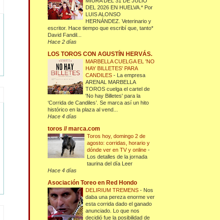
MIURA DEL 31 DE JULIO
DEL 2026 EN HUELVA.* Por
LUIS ALONSO
HERNÁNDEZ. Veterinario y
escritor. Hace tiempo que escribí que, tanto*
David Fandil...
Hace 2 días
LOS TOROS CON AGUSTÍN HERVÁS.
MARBELLA CUELGA EL 'NO
HAY BILLETES' PARA
CANDILES
-
La empresa
ARENAL MARBELLA
TOROS cuelga el cartel de
'No hay Billetes' para la
‘Corrida de Candiles’. Se marca así un hito
histórico en la plaza al vend...
Hace 4 días
toros // marca.com
Toros hoy, domingo 2 de
agosto: corridas, horario y
dónde ver en TV y online
-
Los detalles de la jornada
taurina del día Leer
Hace 4 días
Asociación Toreo en Red Hondo
DELIRIUM TREMENS
-
Nos
daba una pereza enorme ver
esta corrida dado el ganado
anunciado. Lo que nos
decidió fue la posibilidad de