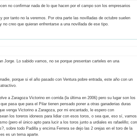
arecen no confirmar nada de lo que hacen por el campo son los empresarios
y por tanto no la veremos. Por otra parte las novilladas de octubre suelen
 no creo que quieran enfrentarse a una novillada de ese tipo.
san Jorge. Lo sabido vamos, no se porque presentan carteles en una
i nadie, porque si el año pasado con Ventura pobre entrada, este año con un
atractivo.
lve a Zaragoza Victorino en corrida (la última en 2006) pero su lugar son los
 que pasa que para el Pilar tienen pensado poner a otras ganaderias duras
ue venga Victorino a Zaragoza, por mi encantado, le espero con
 sean los toreros idoneos para lidiar con esos toros, o sea que, eso sí, vamos
mo (pero el único apto para lucir a los toros junto a urdiales es rafaelillo; con
s?, sobre todo Padilla y encima Ferrera se dejo las 2 orejas en el toro de la
eses es un tema aparte.