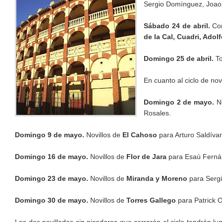
Sergio Domínguez, Joao
Sábado 24 de abril.
Cor
de la Cal, Cuadri, Ado
Domingo 25 de abril.
To
En cuanto al ciclo de no
Domingo 2 de mayo.
No
Rosales.
Domingo 9 de mayo.
Novillos de
El Cahoso
para Arturo Saldíva
Domingo 16 de mayo.
Novillos de
Flor de Jara
para Esaú Fernán
Domingo 23 de mayo.
Novillos de
Miranda y Moreno
para Sergi
Domingo 30 de mayo.
Novillos de
Torres Gallego
para Patrick O