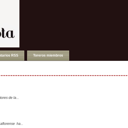
tarios RSS
Toreros miembros
ores de la...
aflorense ha...