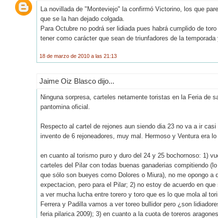
La novillada de "Monteviejo" la confirmó Victorino, los que p
que se la han dejado colgada.
Para Octubre no podrá ser lidiada pues habrá cumplido de toro 
tener como carácter que sean de triunfadores de la temporada y
18 de marzo de 2010 a las 21:13
Jaime Oiz Blasco dijo...
Ninguna sorpresa, carteles netamente toristas en la Feria de 
pantomina oficial.
Respecto al cartel de rejones aun siendo dia 23 no va a ir cas
invento de 6 rejoneadores, muy mal. Hermoso y Ventura era lo 
en cuanto al torismo puro y duro del 24 y 25 bochornoso: 1) vue
carteles del Pilar con todas buenas ganaderias compitiendo (lo
que sólo son bueyes como Dolores o Miura), no me opongo a q
expectacion, pero para el Pilar; 2) no estoy de acuerdo en que
a ver mucha lucha entre torero y toro que es lo que mola al toris
Ferrera y Padilla vamos a ver toreo bullidor pero ¿son lidiadore
feria pilarica 2009); 3) en cuanto a la cuota de toreros aragon