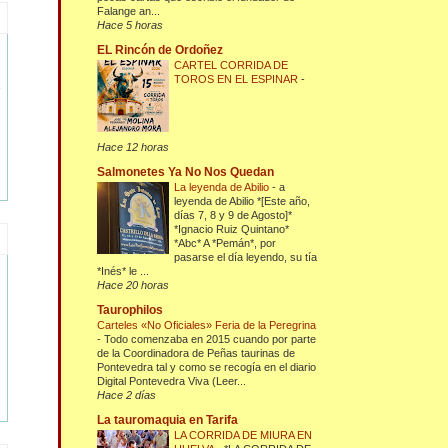
Falange an...
Hace 5 horas
EL Rincón de Ordoñez
CARTEL CORRIDA DE
TOROS EN EL ESPINAR
-
Hace 12 horas
Salmonetes Ya No Nos Quedan
La leyenda de Abilio
-
a
leyenda de Abilio *[Este año,
días 7, 8 y 9 de Agosto]*
*Ignacio Ruiz Quintano*
*Abc* A *Pemán*, por
pasarse el día leyendo, su tía
*Inés* le ...
Hace 20 horas
Taurophilos
Carteles «No Oficiales» Feria de la Peregrina
-
Todo comenzaba en 2015 cuando por parte
de la Coordinadora de Peñas taurinas de
Pontevedra tal y como se recogía en el diario
Digital Pontevedra Viva (Leer...
Hace 2 días
La tauromaquia en Tarifa
LA CORRIDA DE MIURA EN