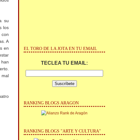
nidos
a su
s los
 con
as. A
os en
EL TORO DE LA JOTA EN TU EMAIL
estar
 han
TECLEA TU EMAIL:
erto.
n mal
uatro
RANKING BLOGS ARAGON
RANKING BLOGS "ARTE Y CULTURA"