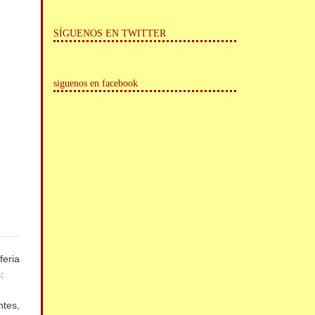
SÍGUENOS EN TWITTER
siguenos en facebook
feria
:
ntes,