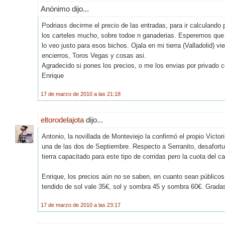
Anónimo dijo...
Podriass decirme el precio de las entradas, para ir calculando
los carteles mucho, sobre todoe n ganaderias. Esperemos que P
lo veo justo para esos bichos. Ojala en mi tierra (Valladolid) 
encierros, Toros Vegas y cosas asi.
Agradecido si pones los precios, o me los envias por privado
Enrique
17 de marzo de 2010 a las 21:18
eltorodelajota
dijo...
Antonio, la novillada de Monteviejo la confirmó el propio Vict
una de las dos de Septiembre. Respecto a Serranito, desafort
tierra capacitado para este tipo de corridas pero la cuota del c
Enrique, los precios aún no se saben, en cuanto sean públicos
tendido de sol vale 35€, sol y sombra 45 y sombra 60€. Grad
17 de marzo de 2010 a las 23:17