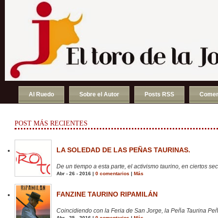
Al Ruedo
Sobre el Autor
Posts RSS
Comen
POST MÁS RECIENTES
LA SOLEDAD DE LAS PEÑAS TAURINAS.
De un tiempo a esta parte, el activismo taurino, en ciertos sect
Abr - 26 - 2016 |
0 comentarios
|
Más
FANZINE TAURINO RIPAMILÁN
Coincidiendo con la Feria de San Jorge, la Peña Taurina Peñ
Abr - 25 - 2016 |
0 comentarios
|
Más