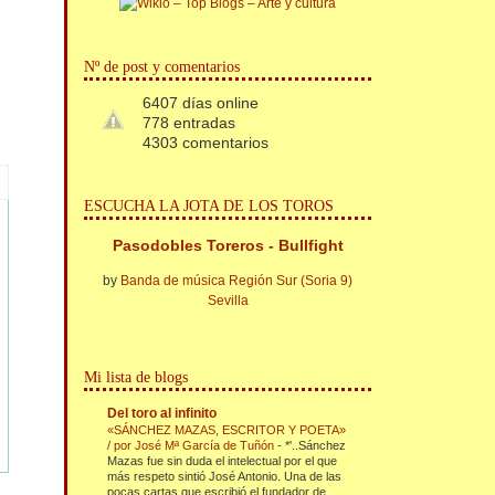
Nº de post y comentarios
6407 días online
778 entradas
4303 comentarios
ESCUCHA LA JOTA DE LOS TOROS
Pasodobles Toreros - Bullfight
by
Banda de música Región Sur (Soria 9)
Sevilla
Mi lista de blogs
Del toro al infinito
«SÁNCHEZ MAZAS, ESCRITOR Y POETA»
/ por José Mª García de Tuñón
-
*'..Sánchez
Mazas fue sin duda el intelectual por el que
más respeto sintió José Antonio. Una de las
pocas cartas que escribió el fundador de