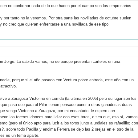
arecen no confirmar nada de lo que hacen por el campo son los empresarios
y por tanto no la veremos. Por otra parte las novilladas de octubre suelen
 no creo que quieran enfrentarse a una novillada de ese tipo.
san Jorge. Lo sabido vamos, no se porque presentan carteles en una
i nadie, porque si el año pasado con Ventura pobre entrada, este año con un
atractivo.
lve a Zaragoza Victorino en corrida (la última en 2006) pero su lugar son los
 que pasa que para el Pilar tienen pensado poner a otras ganaderias duras
ue venga Victorino a Zaragoza, por mi encantado, le espero con
 sean los toreros idoneos para lidiar con esos toros, o sea que, eso sí, vamos
mo (pero el único apto para lucir a los toros junto a urdiales es rafaelillo; con
s?, sobre todo Padilla y encima Ferrera se dejo las 2 orejas en el toro de la
eses es un tema aparte.