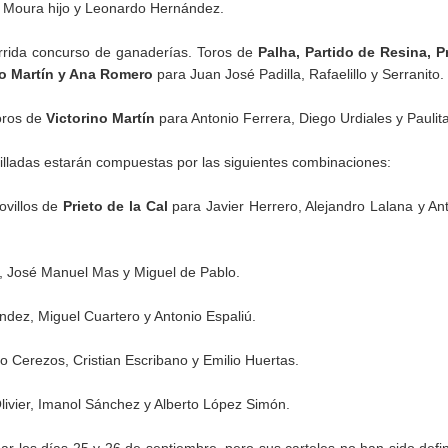
 Moura hijo y Leonardo Hernández.
rida concurso de ganaderías. Toros de
Palha, Partido de Resina, P
lfo Martín y Ana Romero
para Juan José Padilla, Rafaelillo y Serranito.
ros de
Victorino Martín
para Antonio Ferrera, Diego Urdiales y Paulita
villadas estarán compuestas por las siguientes combinaciones:
villos de
Prieto de la Cal
para Javier Herrero, Alejandro Lalana y An
r, José Manuel Mas y Miguel de Pablo.
dez, Miguel Cuartero y Antonio Espaliú.
o Cerezos, Cristian Escribano y Emilio Huertas.
livier, Imanol Sánchez y Alberto López Simón.