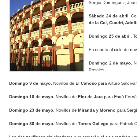
Sergio Domínguez, Joao
Sábado 24 de abril.
Cor
de la Cal, Cuadri, Ado
Domingo 25 de abril.
To
En cuanto al ciclo de no
Domingo 2 de mayo.
No
Rosales.
Domingo 9 de mayo.
Novillos de
El Cahoso
para Arturo Saldíva
Domingo 16 de mayo.
Novillos de
Flor de Jara
para Esaú Fernán
Domingo 23 de mayo.
Novillos de
Miranda y Moreno
para Sergi
Domingo 30 de mayo.
Novillos de
Torres Gallego
para Patrick O