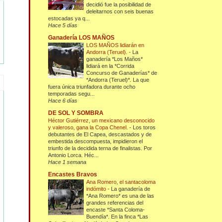
decidió fue la posibilidad de
deleitarnos con seis buenas
estocadas ya q...
Hace 5 días
Ganadería LOS MAÑOS
LOS MAÑOS lidiarán en
Andorra (Teruel).
-
La
ganadería *Los Maños*
lidiará en la *Corrida
Concurso de Ganaderías* de
*Andorra (Teruel)*. La que
fuera única triunfadora durante ocho
temporadas segu...
Hace 6 días
DE SOL Y SOMBRA
Héctor Gutiérrez, un mexicano desconocido
y valeroso, gana la Copa Chenel.
-
Los toros
debutantes de El Capea, descastados y de
embestida descompuesta, impidieron el
triunfo de la decidida terna de finalistas. Por
Antonio Lorca. Héc...
Hace 1 semana
Encastes Bravos
Ana Romero, el santacoloma
indómito
-
La ganadería de
*Ana Romero* es una de las
grandes referencias del
encaste *Santa Coloma-
Buendía*. En la finca *Las