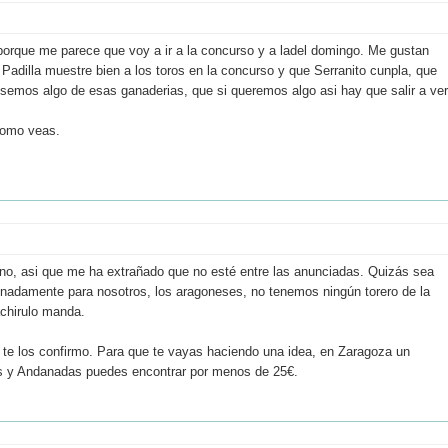
 porque me parece que voy a ir a la concurso y a ladel domingo. Me gustan
adilla muestre bien a los toros en la concurso y que Serranito cunpla, que
viesemos algo de esas ganaderias, que si queremos algo asi hay que salir a ver
 como veas.
orino, asi que me ha extrañado que no esté entre las anunciadas. Quizás sea
unadamente para nosotros, los aragoneses, no tenemos ningún torero de la
achirulo manda.
 te los confirmo. Para que te vayas haciendo una idea, en Zaragoza un
as y Andanadas puedes encontrar por menos de 25€.