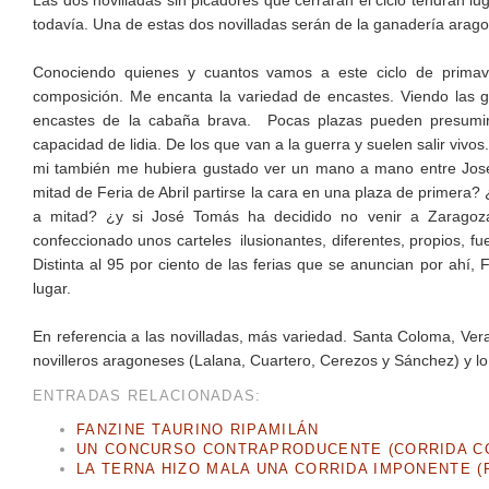
Las dos novilladas sin picadores que cerrarán el ciclo tendrán lu
todavía. Una de estas dos novilladas serán de la ganadería ara
Conociendo quienes y cuantos vamos a este ciclo de primav
composición. Me encanta la variedad de encastes. Viendo las 
encastes de la cabaña brava. Pocas plazas pueden presumir
capacidad de lidia. De los que van a la guerra y suelen salir vi
mi también me hubiera gustado ver un mano a mano entre José 
mitad de Feria de Abril partirse la cara en una plaza de primera
a mitad? ¿y si José Tomás ha decidido no venir a Zaragoza
confeccionado unos carteles ilusionantes, diferentes, propios, fu
Distinta al 95 por ciento de las ferias que se anuncian por ahí
lugar.
En referencia a las novilladas, más variedad. Santa Coloma, Ve
novilleros aragoneses (Lalana, Cuartero, Cerezos y Sánchez) y lo 
ENTRADAS RELACIONADAS:
FANZINE TAURINO RIPAMILÁN
UN CONCURSO CONTRAPRODUCENTE (CORRIDA CO
LA TERNA HIZO MALA UNA CORRIDA IMPONENTE (F