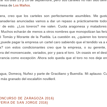
gar los días 25 y 26 de septiembre, pero sus carteles no han sido defi
gonesa de
Los Maños
.
era, creo que los carteles son perfectamente asumibles. Me gust
ganaderías anunciadas vamos a dar un repaso a prácticamente todo
 de esto. ¿Los toreros? me valen. Cuota aragonesa y matadores
vos. Muchos echarán de menos a otros nombres que monopolizan las feri
Tomás y Morante de la Puebla. La cuestión es, ¿quieren los torer
? ¿puede pagar la empresa un cartel caro sabiendo que el tendido va a 
? con estos condicionantes creo que la empresa, o su gerente,
era del monoencaste, variados, por y para el toro. Un osasis en el desi
, Francia como excepción. Ahora solo queda que el toro no nos deje e
ragua, Domecq, Nuñez y parte de Graciliano y Buendía. Mi aplauso. C
más granado del escalafón novilleril.
NCURSO DE ZARAGOZA 2016)
ERIA DE SAN JORGE 2016)