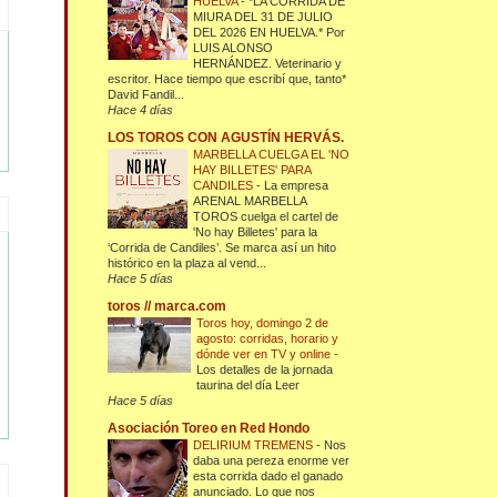
HUELVA
-
*LA CORRIDA DE
MIURA DEL 31 DE JULIO
DEL 2026 EN HUELVA.* Por
LUIS ALONSO
HERNÁNDEZ. Veterinario y
escritor. Hace tiempo que escribí que, tanto*
David Fandil...
Hace 4 días
LOS TOROS CON AGUSTÍN HERVÁS.
MARBELLA CUELGA EL 'NO
HAY BILLETES' PARA
CANDILES
-
La empresa
ARENAL MARBELLA
TOROS cuelga el cartel de
'No hay Billetes' para la
‘Corrida de Candiles’. Se marca así un hito
histórico en la plaza al vend...
Hace 5 días
toros // marca.com
Toros hoy, domingo 2 de
agosto: corridas, horario y
dónde ver en TV y online
-
Los detalles de la jornada
taurina del día Leer
Hace 5 días
Asociación Toreo en Red Hondo
DELIRIUM TREMENS
-
Nos
daba una pereza enorme ver
esta corrida dado el ganado
anunciado. Lo que nos